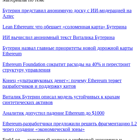
Бутерин представил анонимную доску с ИИ-модерацией на
Aztec
Lean Ethereum: что обещает «соломенная карта» Бутерина
ИИ вычислил анонимный текст Виталика Бутерина
Бутерин назвал главные приоритеты новой дорожной карты
Ethereum
Ethereum Foundation сократит расходы на 40% и перестроит
структуру управления
Конец «ультразвуковых денег»: почему Ethereum теряет
разработчиков и поддержку китов
Виталик Бутерин описал модель устойчивых к крахам
синтетических активов
Аналитик допустил падение Ethereum до $1000
Ethereum-разработчики предложили решить фрагментацию L2
через создание «экономической зоны»
ForkLog — культовый журнал о цифровой экономике и