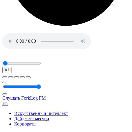
×1
Слушать ForkLog FM
En
Искусственный интеллект
Дайджест месяца
Корпораты