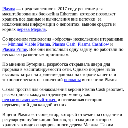
Plasma
— представленное в 2017 году решение для
масштабирования блокчейна Ethereum, которое позволяет
хранить все данные и вычисления вне цепочки, за
исключением информации о депозитах, выводе средств и
корнях
дерева Меркла
.
Со временем технология «обросла» несколькими итерациями
—
Minimal Viable Plasma
,
Plasma Cash
,
Plasma Cashflow
и
Plasma Prime
. Все они выполняли одну задачу, но работали по
несколько различным принципам.
По мнению Бутерина, разработка открывала двери для
прорыва в масштабируемости сети. Однако позднее из-за
высоких затрат на хранение данных на стороне клиента и
технологических ограничений
роллапы
вытеснили Plasma.
Самая простая для ознакомления версия Plasma Cash работает,
рассматривая каждую отдельную монету как
невзаимозаменяемый токен
и отслеживая историю
перемещений для каждой из них.
В цепи Plasma есть оператор, который отвечает за создание и
регулярную публикацию блоков, транзакции в которых
хранятся в виде сепарированного дерева Меркла. Таким