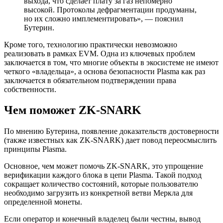
выхода, что сделает плату за газ непомерно
высокой. Протоколы дефрагментации продуманы,
но их сложно имплементировать», — пояснил
Бутерин.
Кроме того, технологию практически невозможно
реализовать в рамках
EVM
. Одна из ключевых проблем
заключается в том, что многие объекты в экосистеме не имеют
четкого «владельца», а основа безопасности Plasma как раз
заключается в обязательном подтверждении права
собственности.
Чем поможет ZK-SNARK
По мнению Бутерина, появление доказательств достоверности
(также известных как ZK-SNARK) дает повод переосмыслить
принципы Plasma.
Основное, чем может помочь ZK-SNARK, это упрощение
верификации каждого блока в цепи Plasma. Такой подход
сокращает количество состояний, которые пользователю
необходимо загрузить из конкретной ветви Меркла для
определенной монеты.
Если оператор и конечный владелец были честны, вывод