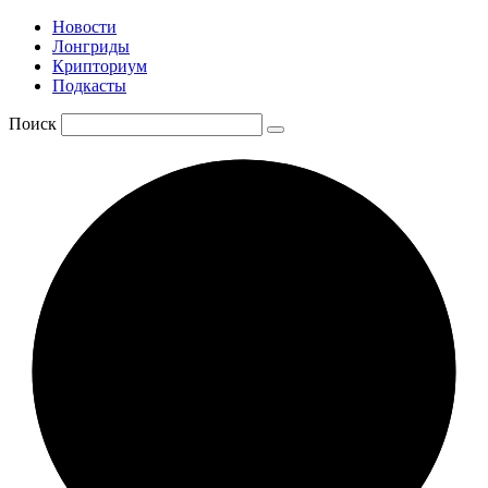
Новости
Лонгриды
Крипториум
Подкасты
Поиск