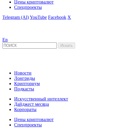
Цены криптовалют
Спецпроекты
Telegram (AI)
YouTube
Facebook
X
En
Новости
Лонгриды
Крипториум
Подкасты
Искусственный интеллект
Дайджест месяца
Корпораты
Цены криптовалют
Спецпроекты