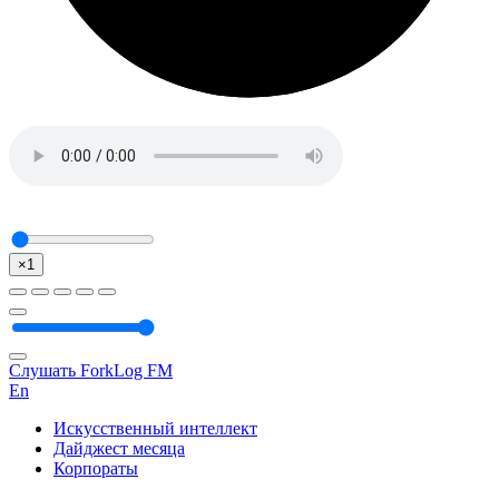
×1
Слушать ForkLog FM
En
Искусственный интеллект
Дайджест месяца
Корпораты