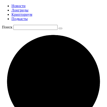
Новости
Лонгриды
Крипториум
Подкасты
Поиск