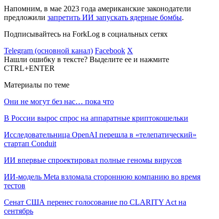
Напомним, в мае 2023 года американские законодатели
предложили
запретить ИИ запускать ядерные бомбы
.
Подписывайтесь на ForkLog в социальных сетях
Telegram (основной канал)
Facebook
X
Нашли ошибку в тексте? Выделите ее и нажмите
CTRL+ENTER
Материалы по теме
Они не могут без нас… пока что
В России вырос спрос на аппаратные криптокошельки
Исследовательница OpenAI перешла в «телепатический»
стартап Conduit
ИИ впервые спроектировал полные геномы вирусов
ИИ-модель Meta взломала стороннюю компанию во время
тестов
Сенат США перенес голосование по CLARITY Act на
сентябрь