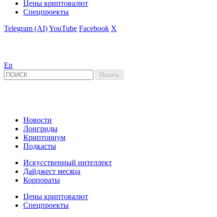
Цены криптовалют
Спецпроекты
Telegram (AI)
YouTube
Facebook
X
En
Новости
Лонгриды
Крипториум
Подкасты
Искусственный интеллект
Дайджест месяца
Корпораты
Цены криптовалют
Спецпроекты