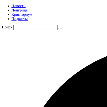
Новости
Лонгриды
Крипториум
Подкасты
Поиск