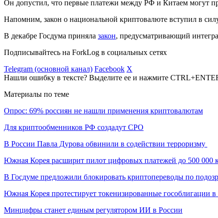
Он допустил, что первые платежи между РФ и Китаем могут п
Напомним, закон о национальной криптовалюте вступил в си
В декабре Госдума приняла
закон
, предусматривающий интегра
Подписывайтесь на ForkLog в социальных сетях
Telegram (основной канал)
Facebook
X
Нашли ошибку в тексте? Выделите ее и нажмите CTRL+ENTE
Материалы по теме
Опрос: 69% россиян не нашли применения криптовалютам
Для криптообменников РФ создадут СРО
В России Павла Дурова обвинили в содействии терроризму
Южная Корея расширит пилот цифровых платежей до 500 000 
В Госдуме предложили блокировать криптопереводы по подоз
Южная Корея протестирует токенизированные гособлигации в 
Минцифры станет единым регулятором ИИ в России