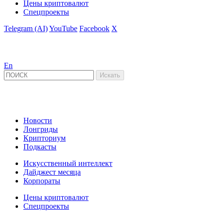
Цены криптовалют
Спецпроекты
Telegram (AI)
YouTube
Facebook
X
En
Новости
Лонгриды
Крипториум
Подкасты
Искусственный интеллект
Дайджест месяца
Корпораты
Цены криптовалют
Спецпроекты