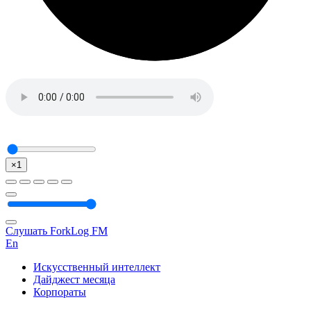
×1
Слушать ForkLog FM
En
Искусственный интеллект
Дайджест месяца
Корпораты