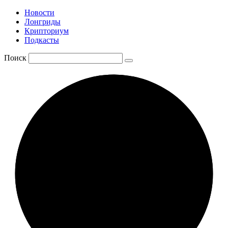
Новости
Лонгриды
Крипториум
Подкасты
Поиск