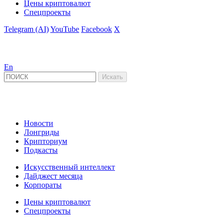
Цены криптовалют
Спецпроекты
Telegram (AI)
YouTube
Facebook
X
En
Новости
Лонгриды
Крипториум
Подкасты
Искусственный интеллект
Дайджест месяца
Корпораты
Цены криптовалют
Спецпроекты