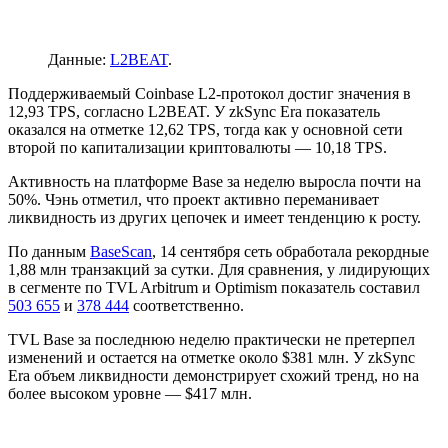
Данные:
L2BEAT
.
Поддерживаемый Coinbase L2-протокол достиг значения в
12,93 TPS, согласно L2BEAT. У zkSync Era показатель
оказался на отметке 12,62 TPS, тогда как у основной сети
второй по капитализации криптовалюты — 10,18 TPS.
Активность на платформе Base за неделю выросла почти на
50%. Чэнь отметил, что проект активно переманивает
ликвидность из других цепочек и имеет тенденцию к росту.
По данным
BaseScan
, 14 сентября сеть обработала рекордные
1,88 млн транзакций за сутки. Для сравнения, у лидирующих
в сегменте по
TVL
Arbitrum и Optimism показатель составил
503 655
и
378 444
соответственно.
TVL Base за последнюю неделю практически не претерпел
изменений и остается на отметке около $381 млн. У zkSync
Era объем ликвидности демонстрирует схожий тренд, но на
более высоком уровне — $417 млн.