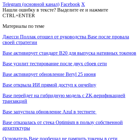
Telegram (основной канал)
Facebook
X
Нашли ошибку в тексте? Выделите ее и нажмите
CTRL+ENTER
Материалы по теме
Джесси Поллак отошел от руководства Base после провала
своей стратегии
Base активирует стандарт B20 для выпуска нативных токенов
Base усилит тестирование после двух сбоев сети
Base активирует обновление Beryl 25 июня
Base открыла ИИ прямой доступ к ончейну
Base перейдет на гибридную модель с ZK-верификацией
транзакций
Base запустила обновление Azul в тестнете
Base отказалась от стека Optimism в пользу собственной
архитектуры
Основатель Base пообещал не пампить токены в сети