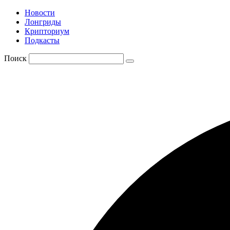
Новости
Лонгриды
Крипториум
Подкасты
Поиск