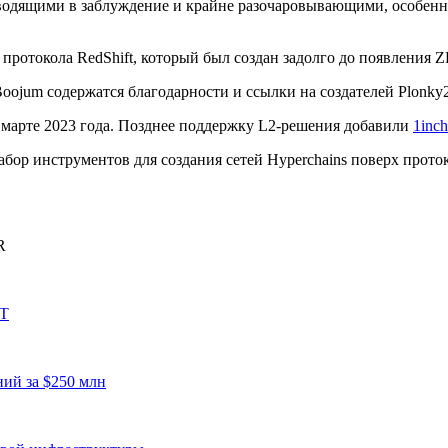
дящими в заблуждение и крайне разочаровывающими, особенно 
 протокола RedShift, который был создан задолго до появления 
oojum содержатся благодарности и ссылки на создателей Plonky2,
 марте 2023 года. Позднее поддержку L2-решения добавили
1inc
ор инструментов для создания сетей Hyperchains поверх проток
R
DT
ий за $250 млн