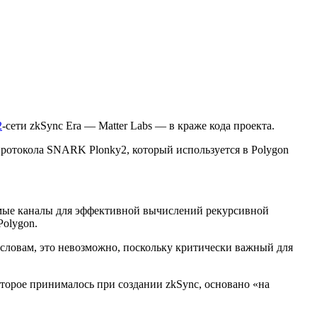
2
-сети zkSync Era — Matter Labs — в краже кода проекта.
отокола SNARK Plonky2, который используется в Polygon
емые каналы для эффективной вычислений рекурсивной
Polygon.
х словам, это невозможно, поскольку критически важный для
оторое принималось при создании zkSync, основано «на