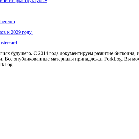
овой инфраструктуры»
thereum
нов к 2029 году
stercard
иях будущего. С 2014 года документируем развитие биткоина, 
и.
Все опубликованные материалы принадлежат ForkLog. Вы мож
rkLog.