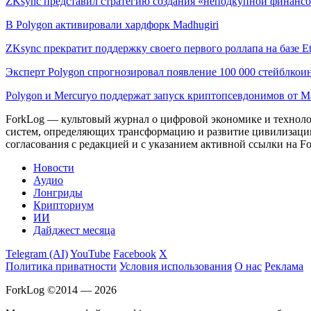
ZKsync представил стратегию создания «неподкупной финанс
В Polygon активировали хардфорк Madhugiri
ZKsync прекратит поддержку своего первого роллапа на базе E
Эксперт Polygon спрогнозировал появление 100 000 стейблкои
Polygon и Mercuryo поддержат запуск криптопсевдонимов от Ma
ForkLog — культовый журнал о цифровой экономике и технолог
систем, определяющих трансформацию и развитие цивилизаци
согласования с редакцией и с указанием активной ссылки на Fo
Новости
Аудио
Лонгриды
Крипториум
ИИ
Дайджест месяца
Telegram (AI)
YouTube
Facebook
X
Политика приватности
Условия использования
О нас
Реклама
ForkLog ©2014 — 2026