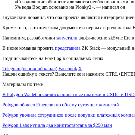
«Сегодняшние обвинения являются необоснованными, вво
5% кода Boojum основано на Plonky2», — написал он.
Глуховский добавил, что оба проекта являются интерпретацией
Кроме того, в техническом документе и первых строчках кода B
Напомним, разработчики
запустили
альфа-версию zkSync Era в
В июне команда проекта
представила
ZK Stack — модульный наб
Подписывайтесь на ForkLog в социальных сетях
Telegram (основной канал)
Facebook
X
Нашли ошибку в тексте? Выделите ее и нажмите CTRL+ENTE
Материалы по теме
В Polygon Wallet появились приватные платежи в USDC и US
Polygon обошел Ethereum по объему суточных комиссий
Polygon уволила сотрудников после покупки платежных компан
Polygon Labs купила два криптостартапа за $250 млн