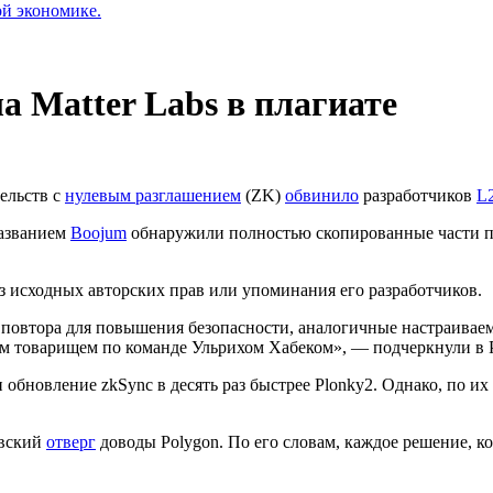
ой экономике.
а Matter Labs в плагиате
ельств с
нулевым разглашением
(ZK)
обвинило
разработчиков
L
названием
Boojum
обнаружили полностью скопированные части пр
ез исходных авторских прав или упоминания его разработчиков.
о повтора для повышения безопасности, аналогичные настраива
им товарищем по команде Ульрихом Хабеком», — подчеркнули в 
и обновление zkSync в десять раз быстрее Plonky2. Однако, по и
овский
отверг
доводы Polygon. По его словам, каждое решение, к