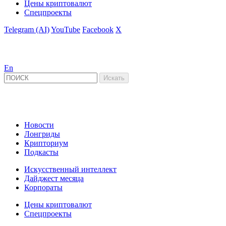
Цены криптовалют
Спецпроекты
Telegram (AI)
YouTube
Facebook
X
En
Новости
Лонгриды
Крипториум
Подкасты
Искусственный интеллект
Дайджест месяца
Корпораты
Цены криптовалют
Спецпроекты