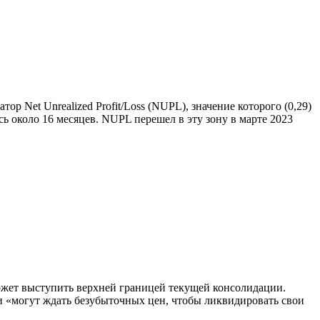
р Net Unrealized Profit/Loss (
NUPL
), значение которого (0,29)
сь около 16 месяцев. NUPL перешел в эту зону в марте 2023
ожет выступить верхней границей текущей консолидации.
 и «могут ждать безубыточных цен, чтобы ликвидировать свои