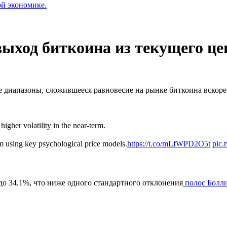
ой экономике.
ыход биткоина из текущего це
 диапазоны, сложившееся равновесие на рынке биткоина вскоре 
igher volatility in the near-term.
lem using key psychological price models.
https://t.co/mLfWPD2O5t
pic.
до 34,1%, что ниже одного стандартного отклонения
полос Болл