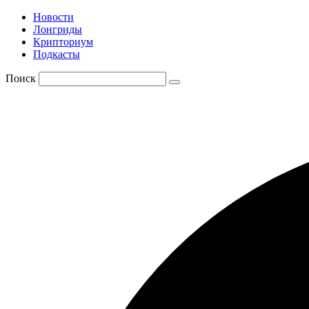
Новости
Лонгриды
Крипториум
Подкасты
Поиск