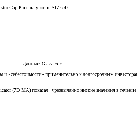
estor Cap Price
на уровне $17 650.
Данные: Glassnode.
ны и «себестоимости» применительно к долгосрочным инвестор
cator (
7D-MA
) показал «чрезвычайно низкие значения в течени