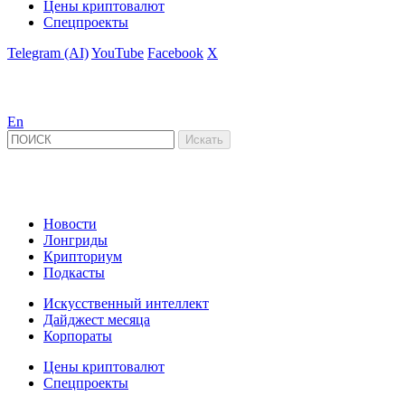
Цены криптовалют
Спецпроекты
Telegram (AI)
YouTube
Facebook
X
En
Новости
Лонгриды
Крипториум
Подкасты
Искусственный интеллект
Дайджест месяца
Корпораты
Цены криптовалют
Спецпроекты