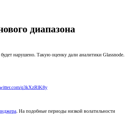
нового диапазона
будет нарушено. Такую оценку дали аналитики Glassnode.
twitter.com/q3kXzRlK8y
инджера
. На подобные периоды низкой волатильности