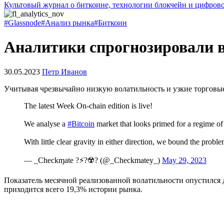
Культовый журнал о биткоине, технологии блокчейн и цифров
#Glassnode
#Анализ рынка
#Биткоин
Аналитики спрогнозировали в
30.05.2023
Петр Иванов
Учитывая чрезвычайно низкую волатильность и узкие торговые
The latest Week On-chain edition is live!
We analyse a
#Bitcoin
market that looks primed for a regime of h
With little clear gravity in either direction, we bound the prob
— _Checkɱate ?⚡?☢️?️ (@_Checkmatey_)
May 29, 2023
Показатель месячной реализованной волатильности опустился 
приходится всего 19,3% истории рынка.