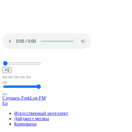
×1
Слушать ForkLog FM
En
Искусственный интеллект
Дайджест месяца
Корпораты