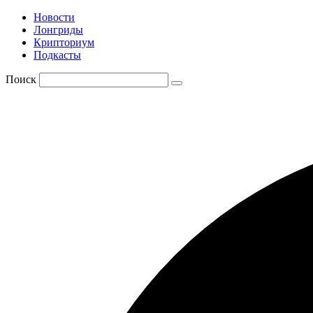
Новости
Лонгриды
Крипториум
Подкасты
Поиск