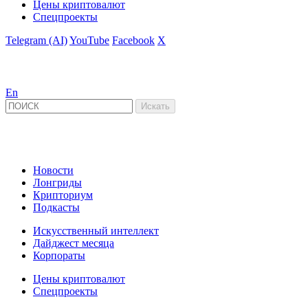
Цены криптовалют
Спецпроекты
Telegram (AI)
YouTube
Facebook
X
En
Новости
Лонгриды
Крипториум
Подкасты
Искусственный интеллект
Дайджест месяца
Корпораты
Цены криптовалют
Спецпроекты