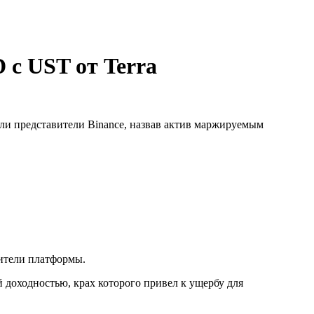
 с UST от Terra
или представители Binance, назвав актив маржируемым
ители платформы.
й доходностью, крах которого привел к ущербу для