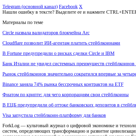
Telegram (основной канал)
Facebook
X
Нашли ошибку в тексте? Выделите ее и нажмите CTRL+ENTE
Материалы по теме
Circle назвала валидаторов блокчейна Arc
Cloudflare позволит ИИ-агентам платить стейблкоинами
В Fortune предупредили о рисках сделки Circle и IBM
Банк Италии не увидел системных преимуществ стейблкоинов 
Рынок стейблкоинов значительно сократился впервые за четыре
Binance заняла 74% рынка бессрочных контрактов на ETF
Фиатом по крипте: для чего корпорациям свои стейблкоины
В ЕЦБ предупредили об оттоке банковских депозитов в стейб
Visa запустила стейблкоин-платформу для банков
ForkLog — культовый журнал о цифровой экономике и технолог
систем, определяющих трансформацию и развитие цивилизаци