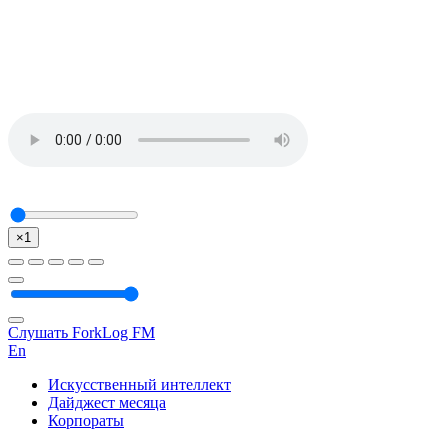
×1
Слушать ForkLog FM
En
Искусственный интеллект
Дайджест месяца
Корпораты