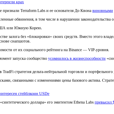
отерпели крах
е признали Terraform Labs и ее основателя До Квона
виновными
ленные обвинения, в том числе в нарушении законодательства о
США или Южную Корею.
тве залога без «блокировки» своих средств. Вместо этого владе
основе снапшотов.
мости от их социального рейтинга на Binance — VIP-уровня.
момент запуска сообщество
усомнилось в жизнеспособности
«син
 в
TradFi
стратегия дельта-нейтральной торговли и портфельного
исками, связанными с изменениями цены базового актива. Страт
 интересен стейблкоин USDe
«синтетического доллара» его эмитентом Ethena Labs
превысил 