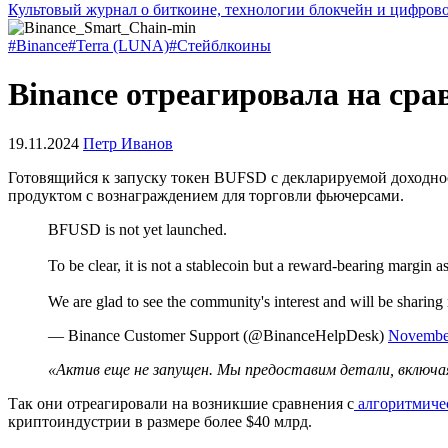
Культовый журнал о биткоине, технологии блокчейн и цифров
#Binance
#Terra (LUNA)
#Стейблкоины
Binance отреагировала на сра
19.11.2024
Петр Иванов
Готовящийся к запуску токен BUFSD с декларируемой доходнос
продуктом с вознаграждением для торговли фьючерсами.
BFUSD is not yet launched.
To be clear, it is not a stablecoin but a reward-bearing margin as
We are glad to see the community's interest and will be sharin
— Binance Customer Support (@BinanceHelpDesk)
November
«Актив еще не запущен. Мы предоставим детали, включ
Так они отреагировали на возникшие сравнения с
алгоритмиче
криптоиндустрии в размере более $40 млрд.