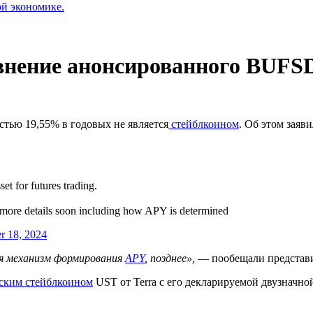
ой экономике.
внение анонсированного BUFSD
тью 19,55% в годовых не является
стейблкоином
. Об этом заяв
set for futures trading.
g more details soon including how APY is determined
 18, 2024
ая механизм формирования
APY
, позднее»,
— пообещали представ
ским стейблкоином
UST от Terra с его декларируемой двузначно