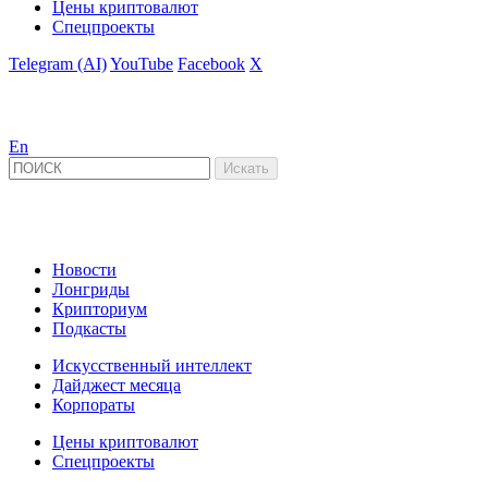
Цены криптовалют
Спецпроекты
Telegram (AI)
YouTube
Facebook
X
En
Новости
Лонгриды
Крипториум
Подкасты
Искусственный интеллект
Дайджест месяца
Корпораты
Цены криптовалют
Спецпроекты