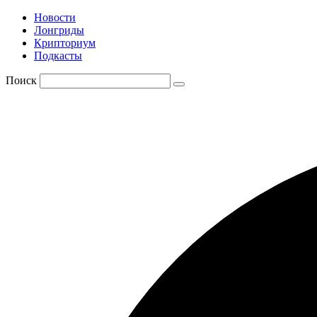
Новости
Лонгриды
Крипториум
Подкасты
Поиск