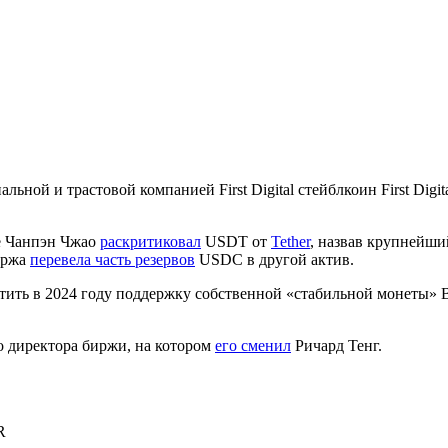
альной и трастовой компанией First Digital стейблкоин First Dig
ce Чанпэн Чжао
раскритиковал
USDT от
Tether
, назвав крупнейши
иржа
перевела часть резервов
USDC в другой актив.
тить в 2024 году поддержку собственной «стабильной монеты» 
о директора биржи, на котором
его сменил
Ричард Тенг.
R