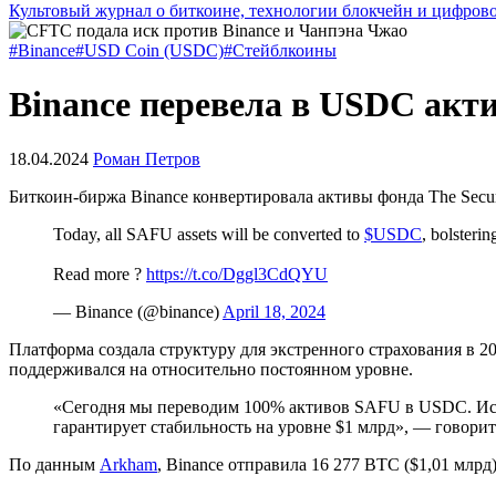
Культовый журнал о биткоине, технологии блокчейн и цифров
#Binance
#USD Coin (USDC)
#Стейблкоины
Binance перевела в USDC акт
18.04.2024
Роман Петров
Биткоин-биржа Binance конвертировала активы фонда The Secur
Today, all SAFU assets will be converted to
$USDC
, bolsterin
Read more ?
https://t.co/Dggl3CdQYU
— Binance (@binance)
April 18, 2024
Платформа создала структуру для экстренного страхования в 2
поддерживался на относительно постоянном уровне.
«Сегодня мы переводим 100% активов SAFU в USDC. Испо
гарантирует стабильность на уровне $1 млрд», — говорит
По данным
Arkham
, Binance отправила 16 277 BTC ($1,01 млрд