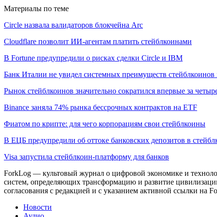
Материалы по теме
Circle назвала валидаторов блокчейна Arc
Cloudflare позволит ИИ-агентам платить стейблкоинами
В Fortune предупредили о рисках сделки Circle и IBM
Банк Италии не увидел системных преимуществ стейблкоинов 
Рынок стейблкоинов значительно сократился впервые за четыре
Binance заняла 74% рынка бессрочных контрактов на ETF
Фиатом по крипте: для чего корпорациям свои стейблкоины
В ЕЦБ предупредили об оттоке банковских депозитов в стейб
Visa запустила стейблкоин-платформу для банков
ForkLog — культовый журнал о цифровой экономике и технолог
систем, определяющих трансформацию и развитие цивилизаци
согласования с редакцией и с указанием активной ссылки на Fo
Новости
Аудио