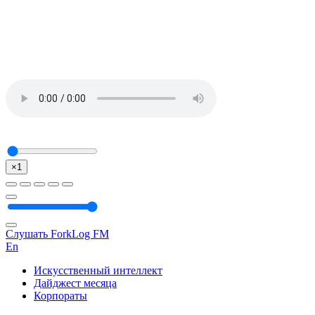
×1
Слушать ForkLog FM
En
Искусственный интеллект
Дайджест месяца
Корпораты