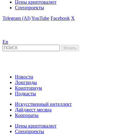
Цены криптовалют
Спецпроекты
Telegram (AI)
YouTube
Facebook
X
En
Новости
Лонгриды
Крипториум
Подкасты
Искусственный интеллект
Дайджест месяца
Корпораты
Цены криптовалют
Спецпроекты