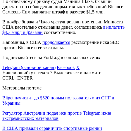
По отдельному приказу судьи Маниша Шаха, бывший
директор по соблюдению нормативных требований Binance
Самюэль Лим выплатит штраф в размере $1,5 млн.
В ноябре биржа и Чжао урегулировали претензии Минюста
США касательно отмывания денег, согласившись
выплатить
$4,3 млрд и $50 млн
соответственно.
Напомним, в США
продолжается
рассмотрение иска
SEC
против Binance и ее экс-главы.
Подписывайтесь на ForkLog в социальных сетях
Telegram (основной канал)
Facebook
X
Нашли ошибку в тексте? Выделите ее и нажмите
CTRL+ENTER
Материалы по теме
Bitget начислит до $520 новым пользователям из СНГ и
Украины
Регулятор Австралии подал иск против Telegram из-за
экстремистских материалов
В США призвали ограничить спортивные рынки