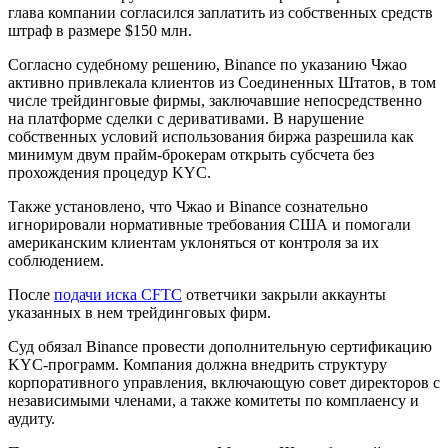
глава компании согласился заплатить из собственных средств
штраф в размере $150 млн.
Согласно судебному решению, Binance по указанию Чжао
активно привлекала клиентов из Соединенных Штатов, в том
числе трейдинговые фирмы, заключавшие непосредственно
на платформе сделки с деривативами. В нарушение
собственных условий использования биржа разрешила как
минимум двум прайм-брокерам открыть субсчета без
прохождения процедур
KYC
.
Также установлено, что Чжао и Binance сознательно
игнорировали нормативные требования США и помогали
американским клиентам уклоняться от контроля за их
соблюдением.
После
подачи иска CFTC
ответчики закрыли аккаунты
указанных в нем трейдинговых фирм.
Суд обязал Binance провести дополнительную сертификацию
KYC-программ. Компания должна внедрить структуру
корпоративного управления, включающую совет директоров с
независимыми членами, а также комитеты по комплаенсу и
аудиту.