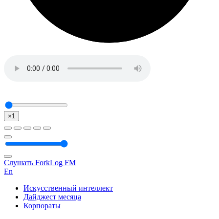
×1
Слушать ForkLog FM
En
Искусственный интеллект
Дайджест месяца
Корпораты