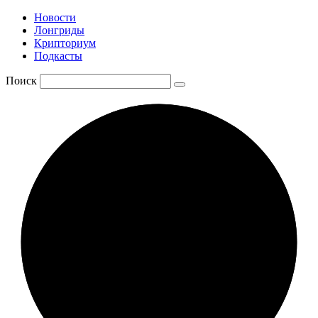
Новости
Лонгриды
Крипториум
Подкасты
Поиск