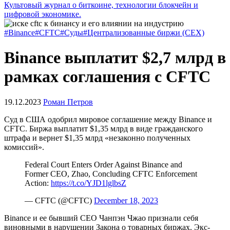
Культовый журнал о биткоине, технологии блокчейн и
цифровой экономике.
#Binance
#CFTC
#Суды
#Централизованные биржи (CEX)
Binance выплатит $2,7 млрд в
рамках соглашения с CFTC
19.12.2023
Роман Петров
Суд в США одобрил мировое соглашение между Binance и
CFTC
. Биржа выплатит $1,35 млрд в виде гражданского
штрафа и вернет $1,35 млрд «незаконно полученных
комиссий».
Federal Court Enters Order Against Binance and
Former CEO, Zhao, Concluding CFTC Enforcement
Action:
https://t.co/YJD1lglbsZ
— CFTC (@CFTC)
December 18, 2023
Binance и ее бывший CEO Чанпэн Чжао признали себя
виновными в нарушении Закона о товарных биржах. Экс-