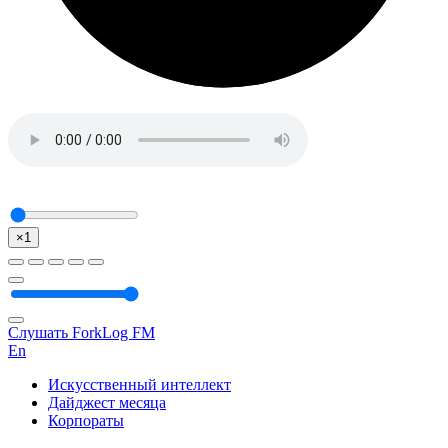
×1
Слушать ForkLog FM
En
Искусственный интеллект
Дайджест месяца
Корпораты