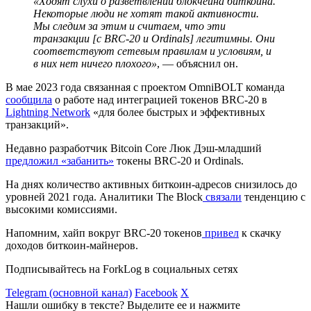
«Ходят слухи о разветвлении блокчейна биткоина.
Некоторые люди не хотят такой активности.
Мы следим за этим и считаем, что эти
транзакции [c BRC-20 и Ordinals] легитимны. Они
соответствуют сетевым правилам и условиям, и
в них нет ничего плохого»
, — объяснил он.
В мае 2023 года связанная с проектом OmniBOLT команда
сообщила
о работе над интеграцией токенов BRC-20 в
Lightning Network
«для более быстрых и эффективных
транзакций».
Недавно разработчик Bitcoin Core Люк Дэш-младший
предложил «забанить»
токены BRC-20 и Ordinals.
На днях количество активных биткоин-адресов снизилось до
уровней 2021 года. Аналитики The Block
связали
тенденцию с
высокими комиссиями.
Напомним, хайп вокруг BRC-20 токенов
привел
к скачку
доходов биткоин-майнеров.
Подписывайтесь на ForkLog в социальных сетях
Telegram (основной канал)
Facebook
X
Нашли ошибку в тексте? Выделите ее и нажмите