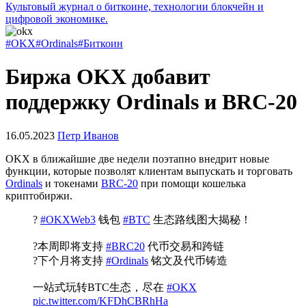
Культовый журнал о биткоине, технологии блокчейн и
цифровой экономике.
#OKX
#Ordinals
#Биткоин
Биржа OKX добавит
поддержку Ordinals и BRC-20
16.05.2023
Петр Иванов
OKX в ближайшие две недели поэтапно внедрит новые
функции, которые позволят клиентам выпускать и торговать
Ordinals
и токенами
BRC-20
при помощи кошелька
криптобиржи.
?
#OKXWeb3
钱包
#BTC
生态路线图大揭秘！
?️本周即将支持
#BRC20
代币交易和跨链
?下个月将支持
#Ordinals
铭文及代币铸造
一站式玩转BTC生态，尽在
#OKX
pic.twitter.com/KFDhCBRhHa