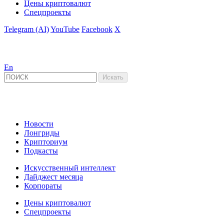
Цены криптовалют
Спецпроекты
Telegram (AI)
YouTube
Facebook
X
En
Новости
Лонгриды
Крипториум
Подкасты
Искусственный интеллект
Дайджест месяца
Корпораты
Цены криптовалют
Спецпроекты