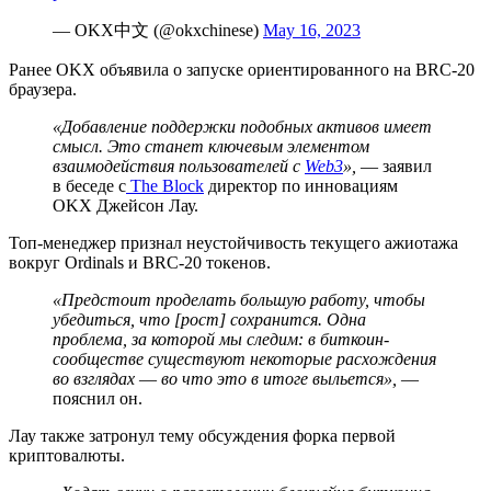
— OKX中文 (@okxchinese)
May 16, 2023
Ранее OKX объявила о запуске ориентированного на BRC-20
браузера.
«Добавление поддержки подобных активов имеет
смысл. Это станет ключевым элементом
взаимодействия пользователей с
Web3
»,
— заявил
в беседе с
The Block
директор по инновациям
OKX Джейсон Лау.
Топ-менеджер признал неустойчивость текущего ажиотажа
вокруг Ordinals и BRC-20 токенов.
«Предстоит проделать большую работу, чтобы
убедиться, что [рост] сохранится. Одна
проблема, за которой мы следим: в биткоин-
сообществе существуют некоторые расхождения
во взглядах
—
во что это в итоге выльется»,
—
пояснил он.
Лау также затронул тему обсуждения форка первой
криптовалюты.