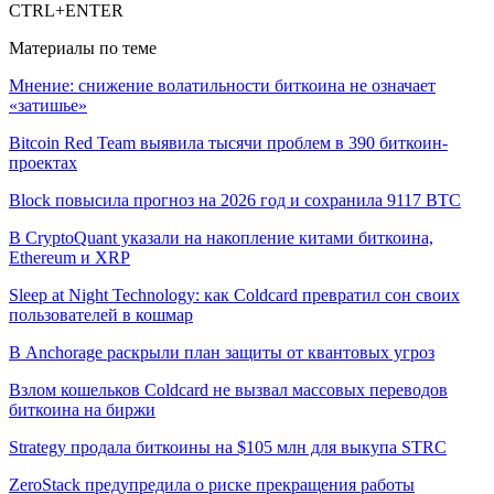
CTRL+ENTER
Материалы по теме
Мнение: снижение волатильности биткоина не означает
«затишье»
Bitcoin Red Team выявила тысячи проблем в 390 биткоин-
проектах
Block повысила прогноз на 2026 год и сохранила 9117 BTC
В CryptoQuant указали на накопление китами биткоина,
Ethereum и XRP
Sleep at Night Technology: как Coldcard превратил сон своих
пользователей в кошмар
В Anchorage раскрыли план защиты от квантовых угроз
Взлом кошельков Coldcard не вызвал массовых переводов
биткоина на биржи
Strategy продала биткоины на $105 млн для выкупа STRC
ZeroStack предупредила о риске прекращения работы