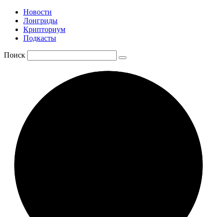
Новости
Лонгриды
Крипториум
Подкасты
Поиск