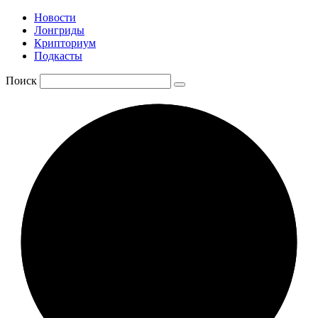
Новости
Лонгриды
Крипториум
Подкасты
Поиск