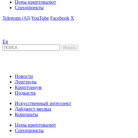
Цены криптовалют
Спецпроекты
Telegram (AI)
YouTube
Facebook
X
En
Новости
Лонгриды
Крипториум
Подкасты
Искусственный интеллект
Дайджест месяца
Корпораты
Цены криптовалют
Спецпроекты