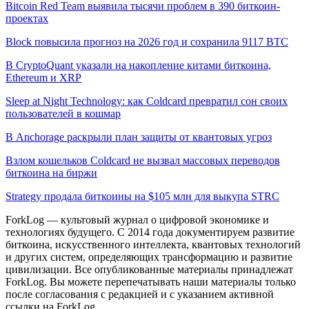
Bitcoin Red Team выявила тысячи проблем в 390 биткоин-
проектах
Block повысила прогноз на 2026 год и сохранила 9117 BTC
В CryptoQuant указали на накопление китами биткоина,
Ethereum и XRP
Sleep at Night Technology: как Coldcard превратил сон своих
пользователей в кошмар
В Anchorage раскрыли план защиты от квантовых угроз
Взлом кошельков Coldcard не вызвал массовых переводов
биткоина на биржи
Strategy продала биткоины на $105 млн для выкупа STRC
ForkLog — культовый журнал о цифровой экономике и
технологиях будущего. С 2014 года документируем развитие
биткоина, искусственного интеллекта, квантовых технологий
и других систем, определяющих трансформацию и развитие
цивилизации.
Все опубликованные материалы принадлежат
ForkLog. Вы можете перепечатывать наши материалы только
после согласования с редакцией и с указанием активной
ссылки на ForkLog.