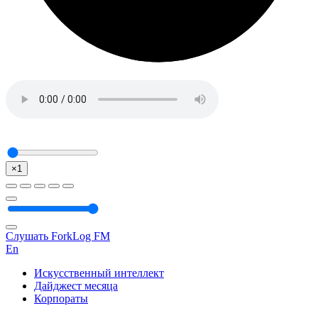
×1
Слушать ForkLog FM
En
Искусственный интеллект
Дайджест месяца
Корпораты