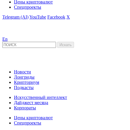
Цены криптовалют
Спецпроекты
Telegram (AI)
YouTube
Facebook
X
En
Новости
Лонгриды
Крипториум
Подкасты
Искусственный интеллект
Дайджест месяца
Корпораты
Цены криптовалют
Спецпроекты