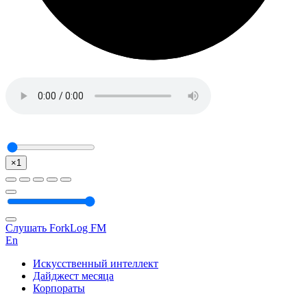
×1
Слушать ForkLog FM
En
Искусственный интеллект
Дайджест месяца
Корпораты