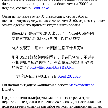
биткоина при росте цены токена более чем на 300% за
неделю, согласно
CoinGecko
.
Один из пользователей X утверждает, что заработал
шестизначную сумму, начав с менее чем $100, однако с учетом
отката сделок его прибыль будет аннулирована.
Bitget估计是做市机器人出bug了，Voxel/Usdt合约
交易对在0.125-0.138范围内可以自动成交
有人发现了，用100u来回撸短撸了十几万u……
刚刚USDT短暂关闭提币了，现在已恢复，不过有
些相关账号应该风控了。有点像ATM疯狂吐钞票
的感觉了?
pic.twitter.com/l3zvPB9AMn
— 迪伦Dylan? (@0xDy_eth)
April 20, 2025
Он назвал ситуацию «ошибкой в работе
маркетмейкера
Bitget».
Представители платформы заявили, что пересмотрят
нерегулярные сделки в течение 24 часов. Для пострадавших
пользователей команда разработает компенсационный план.