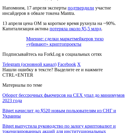
Напомним, 17 апреля эксперты
подтвердили
участие
инсайдеров в обвале токена Mantra.
13 апреля цена OM за короткое время рухнула на ~90%.
Капитализация актива
потеряла около $5,5 млрд
.
Мнение: сделки маркетмейкеров тихо
«убивают» криптопроекты
Подписывайтесь на ForkLog в социальных сетях
Telegram (основной канал)
Facebook
X
Нашли ошибку в тексте? Выделите ее и нажмите
CTRL+ENTER
Материалы по теме
Оборот бессрочных фьючерсов на CEX упал до минимумов
2023 года
Bitget начислит до $520 новым пользователям из СНГ и
Украины
Bitget выпустила руководство по залогу криптовалют и
токенизированных акций для институциональных