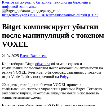
Культовый журнал о биткоине, технологии блокчейн и
цифровой экономике.
#Bitget
#Polygon (MATIC)
#Централизованные биржи (CEX)
Bitget компенсирует убытки
после манипуляций с токеном
VOXEL
21.04.2025
Елена Васильева
Криптобиржа Bitget
объявила
об отмене сделок и
компенсации пользователям после аномальной активности на
рынке VOXEL. Речь идет о фьючерсах, связанных с токеном
игры Voxie Tactics, построенной на
Polygon
.
20 апреля резкий рост объемов VOXEL привел к
срабатыванию системы управления рисками Bitget. Согласно
заявлению биржи, некоторые аккаунты могли использовать
манипулятивные схемы.
На этом фоне объем торгов VOXEL превысил показатель