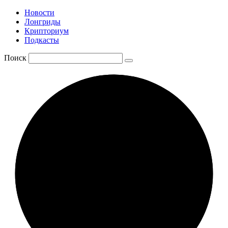
Новости
Лонгриды
Крипториум
Подкасты
Поиск