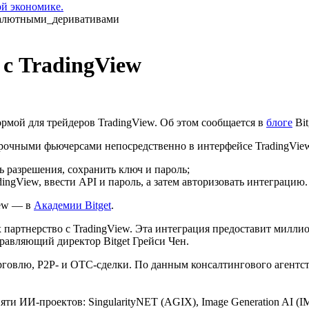
ой экономике.
 с TradingView
рмой для трейдеров TradingView. Об этом сообщается в
блоге
Bit
срочными фьючерсами непосредственно в интерфейсе TradingView
ть разрешения, сохранить ключ и пароль;
dingView, ввести API и пароль, а затем авторизовать интеграцию.
iew — в
Академии Bitget
.
артнерство с TradingView. Эта интеграция предоставит миллион
равляющий директор Bitget Грейси Чен.
говлю, P2P- и OTC-сделки. По данным консалтингового агентств
ти ИИ-проектов: SingularityNET (AGIX), Image Generation AI (IMGNA