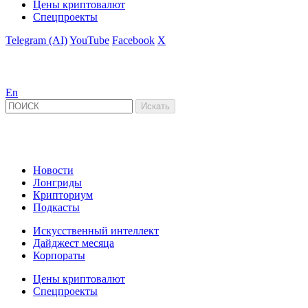
Цены криптовалют
Спецпроекты
Telegram (AI)
YouTube
Facebook
X
En
Новости
Лонгриды
Крипториум
Подкасты
Искусственный интеллект
Дайджест месяца
Корпораты
Цены криптовалют
Спецпроекты