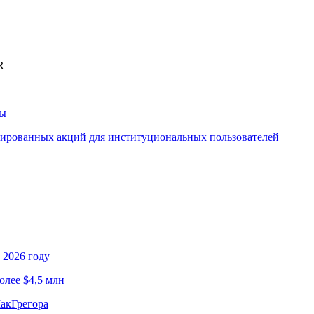
R
ны
изированных акций для институциональных пользователей
 2026 году
олее $4,5 млн
МакГрегора