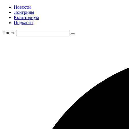
Новости
Лонгриды
Крипториум
Подкасты
Поиск