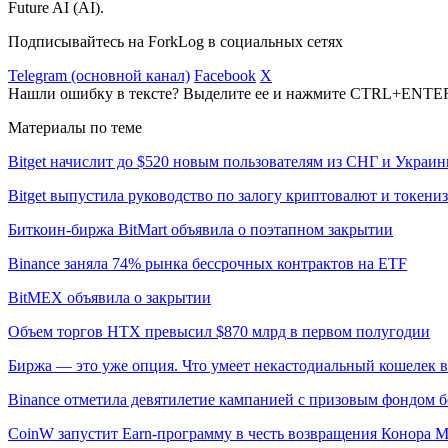
Future AI (AI).
Подписывайтесь на ForkLog в социальных сетях
Telegram (основной канал)
Facebook
X
Нашли ошибку в тексте? Выделите ее и нажмите CTRL+ENTE
Материалы по теме
Bitget начислит до $520 новым пользователям из СНГ и Украи
Bitget выпустила руководство по залогу криптовалют и токен
Биткоин-биржа BitMart объявила о поэтапном закрытии
Binance заняла 74% рынка бессрочных контрактов на ETF
BitMEX объявила о закрытии
Объем торгов HTX превысил $870 млрд в первом полугодии
Биржа — это уже опция. Что умеет некастодиальный кошелек в
Binance отметила девятилетие кампанией с призовым фондом б
CoinW запустит Earn-программу в честь возвращения Конора 