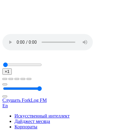
×1
Слушать ForkLog FM
En
Искусственный интеллект
Дайджест месяца
Корпораты