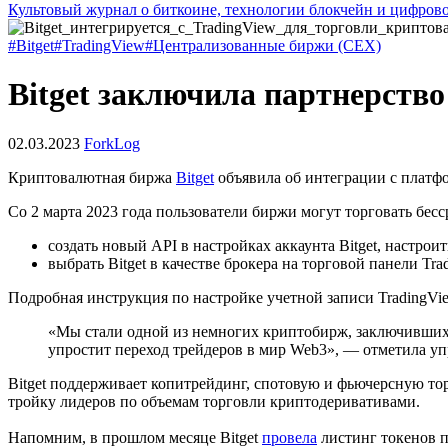
Культовый журнал о биткоине, технологии блокчейн и цифров
#Bitget
#TradingView
#Централизованные биржи (CEX)
Bitget заключила партнерство
02.03.2023
ForkLog
Криптовалютная биржа
Bitget
объявила об интеграции с платфо
Со 2 марта 2023 года пользователи биржи могут торговать бес
создать новый API в настройках аккаунта Bitget, настрои
выбрать Bitget в качестве брокера на торговой панели Tra
Подробная инструкция по настройке учетной записи TradingV
«Мы стали одной из немногих криптобирж, заключивших п
упростит переход трейдеров в мир Web3», — отметила уп
Bitget поддерживает копитрейдинг, спотовую и фьючерсную тор
тройку лидеров по объемам торговли криптодеривативами.
Напомним, в прошлом месяце Bitget
провела
листинг токенов пя