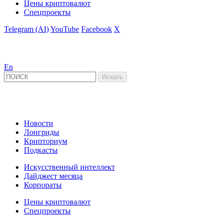
Цены криптовалют
Спецпроекты
Telegram (AI)
YouTube
Facebook
X
En
Новости
Лонгриды
Крипториум
Подкасты
Искусственный интеллект
Дайджест месяца
Корпораты
Цены криптовалют
Спецпроекты