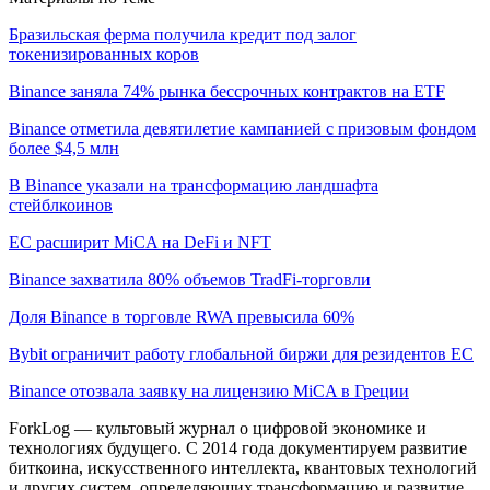
Бразильская ферма получила кредит под залог
токенизированных коров
Binance заняла 74% рынка бессрочных контрактов на ETF
Binance отметила девятилетие кампанией с призовым фондом
более $4,5 млн
В Binance указали на трансформацию ландшафта
стейблкоинов
ЕС расширит MiCA на DeFi и NFT
Binance захватила 80% объемов TradFi-торговли
Доля Binance в торговле RWA превысила 60%
Bybit ограничит работу глобальной биржи для резидентов ЕС
Binance отозвала заявку на лицензию MiCA в Греции
ForkLog — культовый журнал о цифровой экономике и
технологиях будущего. С 2014 года документируем развитие
биткоина, искусственного интеллекта, квантовых технологий
и других систем, определяющих трансформацию и развитие