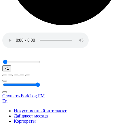
×1
Слушать ForkLog FM
En
Искусственный интеллект
Дайджест месяца
Корпораты