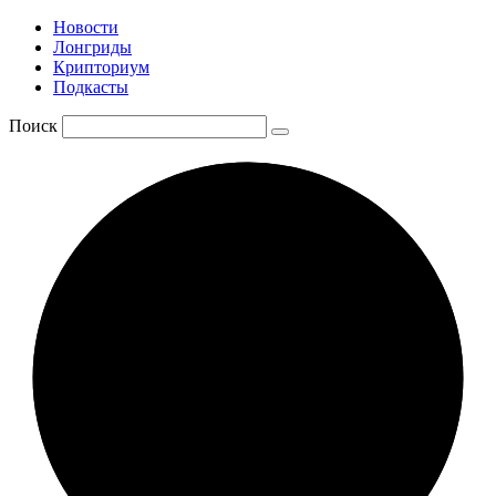
Новости
Лонгриды
Крипториум
Подкасты
Поиск