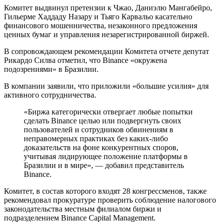
Комитет выдвинул претензии к Чжао, Даниэлю Мангабейро,
Гильерме Хаддаду Назару и Тьяго Карвальо касательно
финансового мошенничества, незаконного предложения
ценных бумаг и управления незарегистрированной биржей.
В сопровождающем рекомендации Комитета отчете депутат
Рикардо Силва отметил, что Binance «окружена
подозрениями» в Бразилии.
В компании заявили, что приложили «большие усилия» для
активного сотрудничества.
«Биржа категорически отвергает любые попытки
сделать Binance целью или подвергнуть своих
пользователей и сотрудников обвинениям в
неправомерных практиках без каких-либо
доказательств на фоне конкурентных споров,
учитывая лидирующее положение платформы в
Бразилии и в мире», — добавил представитель
Binance.
Комитет, в состав которого входят 28 конгрессменов, также
рекомендовал прокуратуре проверить соблюдение налогового
законодательства местным филиалом биржи и
подразделением Binance Capital Management.