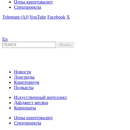
Цены криптовалют
Спецпроекты
Telegram (AI)
YouTube
Facebook
X
En
Новости
Лонгриды
Крипториум
Подкасты
Искусственный интеллект
Дайджест месяца
Корпораты
Цены криптовалют
Спецпроекты