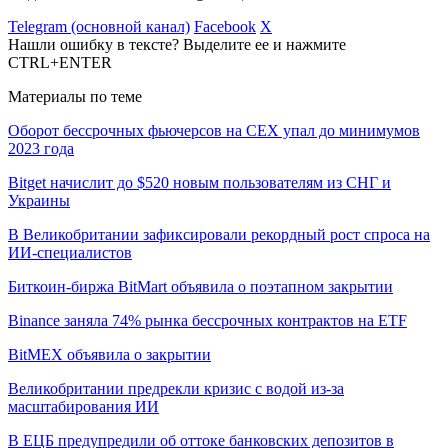
Telegram (основной канал)
Facebook
X
Нашли ошибку в тексте? Выделите ее и нажмите
CTRL+ENTER
Материалы по теме
Оборот бессрочных фьючерсов на CEX упал до минимумов
2023 года
Bitget начислит до $520 новым пользователям из СНГ и
Украины
В Великобритании зафиксировали рекордный рост спроса на
ИИ-специалистов
Биткоин-биржа BitMart объявила о поэтапном закрытии
Binance заняла 74% рынка бессрочных контрактов на ETF
BitMEX объявила о закрытии
Великобритании предрекли кризис с водой из-за
масштабирования ИИ
В ЕЦБ предупредили об оттоке банковских депозитов в