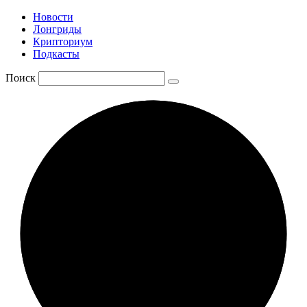
Новости
Лонгриды
Крипториум
Подкасты
Поиск