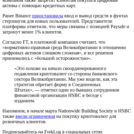
Компания также запретит клиентам покупать цифровые
активы с помощью кредитных карт.
Ранее Binance
приостановила
ввод и вывод средств в фунтах
стерлингов для новых пользователей. Представители
платформы отметили, что меры связаны с позицией Paysafe и
затронут менее 1% клиентов.
Согласно FT, в платежной компании считают, что
«нормативно-правовая среда Великобритании в отношении
цифровых активов слишком сложная», и все решения
принимались с «большой осторожностью».
«Это похоже на начало скоординированного
подавления криптовалют со стороны банковского
сектора Великобритании. Мы уже видели, как эта
стратегия обретает форму в Соединенных
Штатах», — отметил один из бывших сотрудников
финансовой организации HSBC в беседе с
изданием.
Напомним, в начале марта Nationwide Building Society и HSBC
также
ввели ограничения
на покупку криптовалют для
розничных клиентов.
Подписывайтесь на ForkLog в социальных сетях