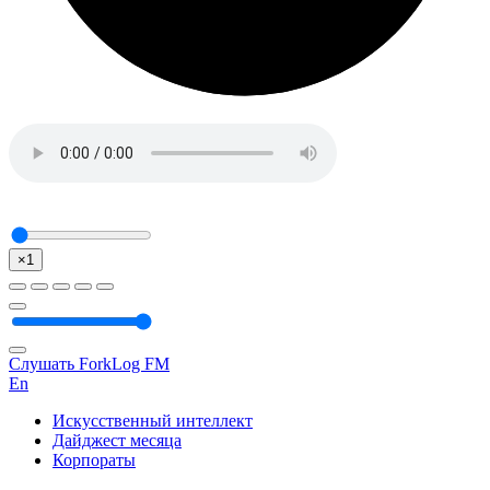
×1
Слушать ForkLog FM
En
Искусственный интеллект
Дайджест месяца
Корпораты