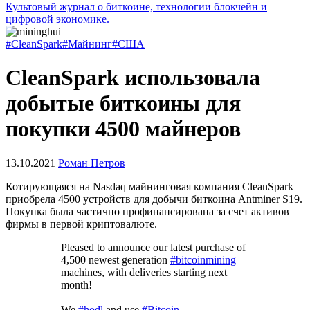
Культовый журнал о биткоине, технологии блокчейн и
цифровой экономике.
#CleanSpark
#Майнинг
#США
CleanSpark использовала
добытые биткоины для
покупки 4500 майнеров
13.10.2021
Роман Петров
Котирующаяся на Nasdaq майнинговая компания CleanSpark
приобрела 4500 устройств для добычи биткоина Antminer S19.
Покупка была частично профинансирована за счет активов
фирмы в первой криптовалюте.
Pleased to announce our latest purchase of
4,500 newest generation
#bitcoinmining
machines, with deliveries starting next
month!
We
#hodl
and use
#Bitcoin
.