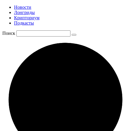
Новости
Лонгриды
Крипториум
Подкасты
Поиск