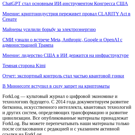
ChatGPT стал основным ИИ-инструментом Конгресса США
Мнение: криптоиндустрия переживет провал CLARITY Act в
Сенате
Майнеры усилили борьбу за электроэнергию
СМИ узнали о встрече Meta, Anthropic, Google и OpenAI с
администрацией Трампа
Мнение: лидерство США в ИИ держится на инфраструктуре
Темная сторона Kimi
Отчет: экспортный контроль стал частью квантовой гонки
В Миннесоте вступил в силу запрет на криптоматы
ForkLog — культовый журнал о цифровой экономике и
технологиях будущего. С 2014 года документируем развитие
биткоина, искусственного интеллекта, квантовых технологий
и других систем, определяющих трансформацию и развитие
цивилизации.
Все опубликованные материалы принадлежат
ForkLog. Вы можете перепечатывать наши материалы только
после согласования с редакцией и с указанием активной
ссылки на ForkLog.