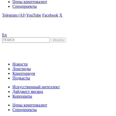
Цены криптовалют
Спецпроекты
Telegram (AI)
YouTube
Facebook
X
En
Новости
Лонгриды
Крипториум
Подкасты
Искусственный интеллект
Дайджест месяца
Корпораты
Цены криптовалют
Спецпроекты