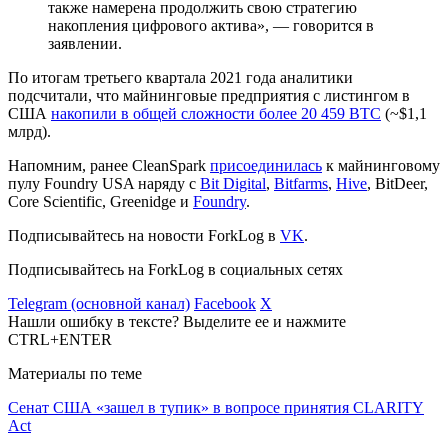
также намерена продолжить свою стратегию
накопления цифрового актива», — говорится в
заявлении.
По итогам третьего квартала 2021 года аналитики
подсчитали, что майнинговые предприятия с листингом в
США
накопили в общей сложности более 20 459 BTC
(~$1,1
млрд).
Напомним, ранее CleanSpark
присоединилась
к майнинговому
пулу Foundry USA наряду с
Bit Digital
,
Bitfarms
,
Hive
, BitDeer,
Core Scientific, Greenidge и
Foundry
.
Подписывайтесь на новости ForkLog в
VK
.
Подписывайтесь на ForkLog в социальных сетях
Telegram (основной канал)
Facebook
X
Нашли ошибку в тексте? Выделите ее и нажмите
CTRL+ENTER
Материалы по теме
Сенат США «зашел в тупик» в вопросе принятия CLARITY
Act