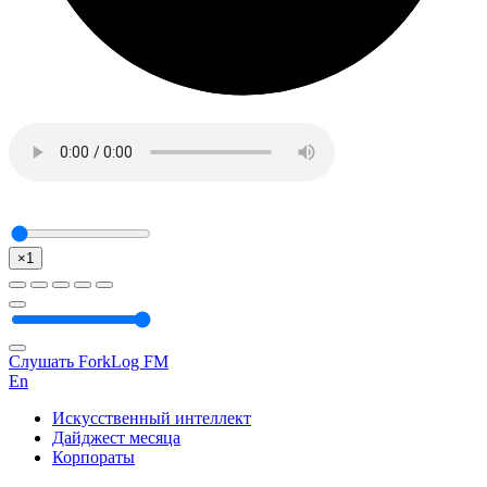
×1
Слушать ForkLog FM
En
Искусственный интеллект
Дайджест месяца
Корпораты