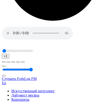
×1
Слушать ForkLog FM
En
Искусственный интеллект
Дайджест месяца
Корпораты