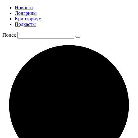
Новости
Лонгриды
Крипториум
Подкасты
Поиск