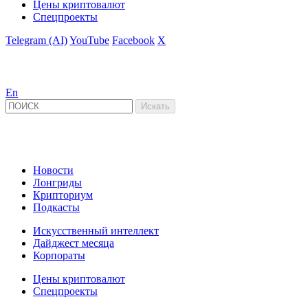
Цены криптовалют
Спецпроекты
Telegram (AI)
YouTube
Facebook
X
En
Новости
Лонгриды
Крипториум
Подкасты
Искусственный интеллект
Дайджест месяца
Корпораты
Цены криптовалют
Спецпроекты