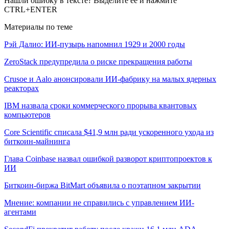
Нашли ошибку в тексте? Выделите ее и нажмите
CTRL+ENTER
Материалы по теме
Рэй Далио: ИИ-пузырь напомнил 1929 и 2000 годы
ZeroStack предупредила о риске прекращения работы
Crusoe и Aalo анонсировали ИИ-фабрику на малых ядерных
реакторах
IBM назвала сроки коммерческого прорыва квантовых
компьютеров
Core Scientific списала $41,9 млн ради ускоренного ухода из
биткоин-майнинга
Глава Coinbase назвал ошибкой разворот криптопроектов к
ИИ
Биткоин-биржа BitMart объявила о поэтапном закрытии
Мнение: компании не справились с управлением ИИ-
агентами