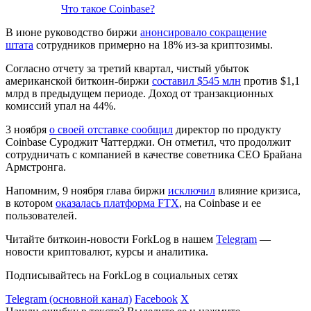
Что такое Coinbase?
В июне руководство биржи
анонсировало сокращение
штата
сотрудников примерно на 18% из-за криптозимы.
Согласно отчету за третий квартал, чистый убыток
американской биткоин-биржи
составил $545 млн
против $1,1
млрд в предыдущем периоде. Доход от транзакционных
комиссий упал на 44%.
3 ноября
о своей отставке сообщил
директор по продукту
Coinbase Суроджит Чаттерджи. Он отметил, что продолжит
сотрудничать с компанией в качестве советника CEO Брайана
Армстронга.
Напомним, 9 ноября глава биржи
исключил
влияние кризиса,
в котором
оказалась платформа FTX
, на Coinbase и ее
пользователей.
Читайте биткоин-новости ForkLog в нашем
Telegram
—
новости криптовалют, курсы и аналитика.
Подписывайтесь на ForkLog в социальных сетях
Telegram (основной канал)
Facebook
X