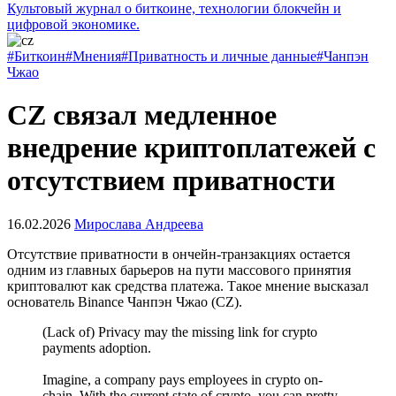
Культовый журнал о биткоине, технологии блокчейн и
цифровой экономике.
#Биткоин
#Мнения
#Приватность и личные данные
#Чанпэн
Чжао
CZ связал медленное
внедрение криптоплатежей с
отсутствием приватности
16.02.2026
Мирослава Андреева
Отсутствие приватности в ончейн-транзакциях остается
одним из главных барьеров на пути массового принятия
криптовалют как средства платежа. Такое мнение высказал
основатель Binance Чанпэн Чжао (CZ).
(Lack of) Privacy may the missing link for crypto
payments adoption.
Imagine, a company pays employees in crypto on-
chain. With the current state of crypto, you can pretty