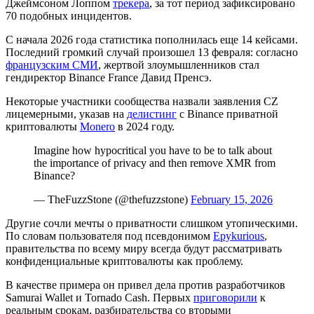
Джеймсоном Лоппом
трекера
, за тот период зафиксировано
70 подобных инцидентов.
С начала 2026 года статистика пополнилась еще 14 кейсами.
Последний громкий случай произошел 13 февраля: согласно
французским СМИ
, жертвой злоумышленников стал
гендиректор Binance France Давид Пренсэ.
Некоторые участники сообщества назвали заявления CZ
лицемерными, указав на
делистинг
с Binance приватной
криптовалюты
Monero
в 2024 году.
Imagine how hypocritical you have to be to talk about
the importance of privacy and then remove XMR from
Binance?
— TheFuzzStone (@thefuzzstone)
February 15, 2026
Другие сочли мечты о приватности слишком утопическими.
По словам пользователя под псевдонимом
Epykurious
,
правительства по всему миру всегда будут рассматривать
конфиденциальные криптовалюты как проблему.
В качестве примера он привел дела против разработчиков
Samurai Wallet и Tornado Cash. Первых
приговорили
к
реальным срокам, разбирательства со вторыми