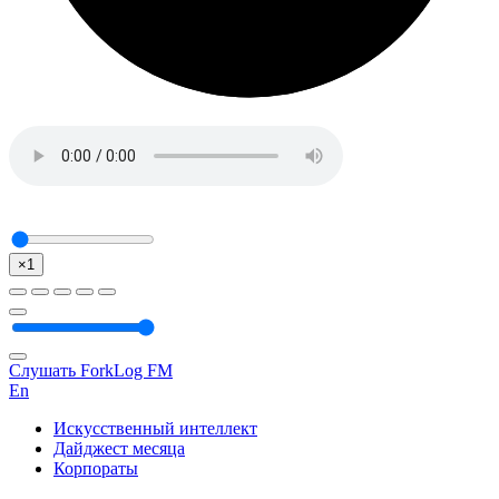
×1
Слушать ForkLog FM
En
Искусственный интеллект
Дайджест месяца
Корпораты