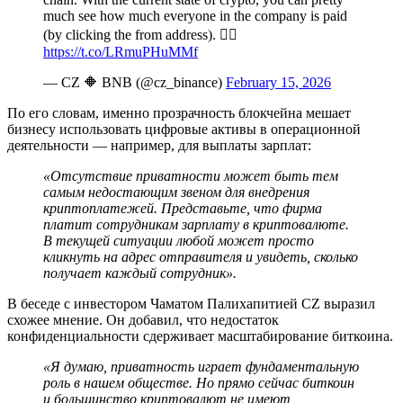
much see how much everyone in the company is paid
(by clicking the from address). 🤷‍♂️
https://t.co/LRmuPHuMMf
— CZ 🔶 BNB (@cz_binance)
February 15, 2026
По его словам, именно прозрачность блокчейна мешает
бизнесу использовать цифровые активы в операционной
деятельности — например, для выплаты зарплат:
«Отсутствие приватности может быть тем
самым недостающим звеном для внедрения
криптоплатежей. Представьте, что фирма
платит сотрудникам зарплату в криптовалюте.
В текущей ситуации любой может просто
кликнуть на адрес отправителя и увидеть, сколько
получает каждый сотрудник».
В беседе с инвестором Чаматом Палихапитией CZ выразил
схожее мнение. Он добавил, что недостаток
конфиденциальности сдерживает масштабирование биткоина.
«Я думаю, приватность играет фундаментальную
роль в нашем обществе. Но прямо сейчас биткоин
и большинство криптовалют не имеют