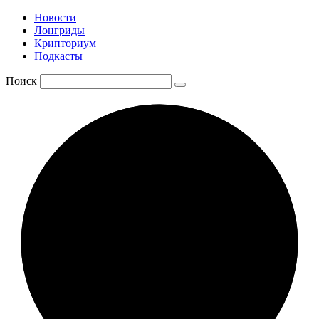
Новости
Лонгриды
Крипториум
Подкасты
Поиск