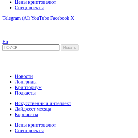
Цены криптовалют
Спецпроекты
Telegram (AI)
YouTube
Facebook
X
En
Новости
Лонгриды
Крипториум
Подкасты
Искусственный интеллект
Дайджест месяца
Корпораты
Цены криптовалют
Спецпроекты