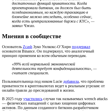
достаточных функций приватности. Когда
проектировали биткоин, он должен был быть
псевдоанонимным, но каждую транзакцию в
блокчейне можно отследить, особенно сейчас,
когда есть централизованные биржи с
KYC
», —
заявил Чжао.
Мнения в сообществе
Основатель
Zcash
Зуко Уилкокс-О’Хирн
поддержал
основателя Binance. Он подчеркнул, что аналогичный
принцип применим ко всем обычным переводам.
«99% всей нормальной экономической
деятельности требует конфиденциальности», —
считает специалист.
Пользовательница под ником Lucie
добавила
, что проблема
приватности в криптовалютах ведет к реальным угрозам: от
онлайн-травли до преследований в жизни.
В 2025 году
участились
случаи так называемых wrench attacks
— физических нападений с целью хищения цифровых
активов. По данным созданного биткоин-разработчиком