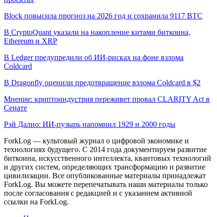
Block повысила прогноз на 2026 год и сохранила 9117 BTC
В CryptoQuant указали на накопление китами биткоина,
Ethereum и XRP
В Ledger предупредили об ИИ-рисках на фоне взлома
Coldcard
В Dragonfly оценили предотвращение взлома Coldcard в $2
Мнение: криптоиндустрия переживет провал CLARITY Act в
Сенате
Рэй Далио: ИИ-пузырь напомнил 1929 и 2000 годы
ForkLog — культовый журнал о цифровой экономике и
технологиях будущего. С 2014 года документируем развитие
биткоина, искусственного интеллекта, квантовых технологий
и других систем, определяющих трансформацию и развитие
цивилизации.
Все опубликованные материалы принадлежат
ForkLog. Вы можете перепечатывать наши материалы только
после согласования с редакцией и с указанием активной
ссылки на ForkLog.