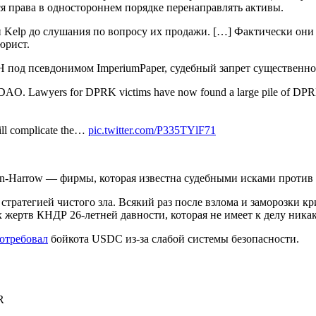
я права в одностороннем порядке перенаправлять активы.
ми Kelp до слушания по вопросу их продажи. […] Фактически они 
юрист.
 под псевдонимом ImperiumPaper, судебный запрет существенно
e DAO. Lawyers for DPRK victims have now found a large pile of DPRK
 will complicate the…
pic.twitter.com/P335TYlF71
in-Harrow — фирмы, которая известна судебными исками против
тратегией чистого зла. Всякий раз после взлома и заморозки кр
их жертв КНДР 26-летней давности, которая не имеет к делу ник
отребовал
бойкота USDC из-за слабой системы безопасности.
R