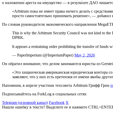
о наложении ареста на имущество — в результате ДАО лишаетс
«Arbitrum пока не имеет права ничего делать с средства
просто самостоятельно принимать решение», — добавил 
По словам руководителя экономического направления MegaETH
This is why the Arbitrum Security Council was not kind to th
DPRK.
It appears a restraining order prohibiting the transfer of funds
— PaperImperium (@ImperiumPaper)
May 2, 2026
Он обратил внимание, что делом занимаются юристы из Gerste
«Это хищническая американская юридическая контора со с
заявляют, что у них есть претензия от имени якобы друг
Напомним, в апреле участник техсовета Arbitrum Грифф Грин
п
Подписывайтесь на ForkLog в социальных сетях
Telegram (основной канал)
Facebook
X
Нашли ошибку в тексте? Выделите ее и нажмите CTRL+ENTE