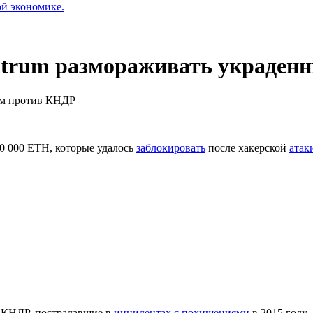
ой экономике.
itrum размораживать украденн
лом против КНДР
30 000 ETH, которые удалось
заблокировать
после хакерской
атак
з КНДР, пострадавшие в
инцидентах с похищениями
в 2015 году.