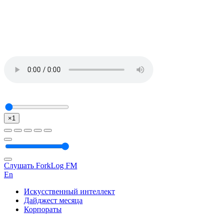
×1
Слушать ForkLog FM
En
Искусственный интеллект
Дайджест месяца
Корпораты