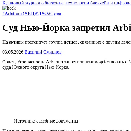
Культовый журнал о биткоине, технологии блокчейн и цифров
#Arbitrum (ARB)
#ДАО
#Суды
Суд Нью-Йорка запретил Arb
На активы претендует группа истцов, связанных с другим де
03.05.2026
Василий Смирнов
Совету безопасности Arbitrum запретили взаимодействовать с 
суда Южного округа Нью-Йорка.
Источник: судебные документы.
На замороженные средства претендуют жертвы террористов и