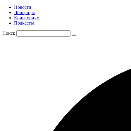
Новости
Лонгриды
Крипториум
Подкасты
Поиск