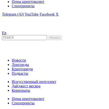
Цены криптовалют
Спецпроекты
Telegram (AI)
YouTube
Facebook
X
En
Новости
Лонгриды
Крипториум
Подкасты
Искусственный интеллект
Дайджест месяца
Корпораты
Цены криптовалют
Спецпроекты