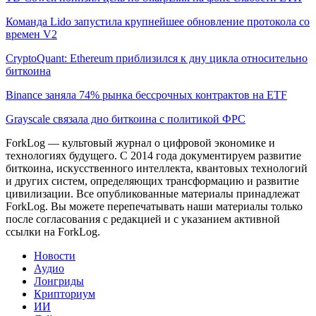
Команда Lido запустила крупнейшее обновление протокола со
времен V2
CryptoQuant: Ethereum приблизился к дну цикла относительно
биткоина
Binance заняла 74% рынка бессрочных контрактов на ETF
Grayscale связала дно биткоина с политикой ФРС
ForkLog — культовый журнал о цифровой экономике и
технологиях будущего. С 2014 года документируем развитие
биткоина, искусственного интеллекта, квантовых технологий
и других систем, определяющих трансформацию и развитие
цивилизации.
Все опубликованные материалы принадлежат
ForkLog. Вы можете перепечатывать наши материалы только
после согласования с редакцией и с указанием активной
ссылки на ForkLog.
Новости
Аудио
Лонгриды
Крипториум
ИИ