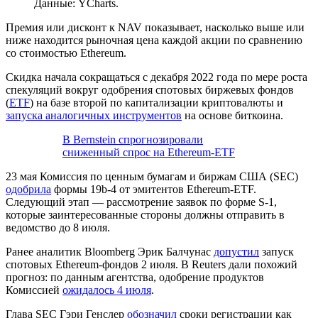
Данные: YCharts.
Премия или дисконт к NAV показывает, насколько выше или
ниже находится рыночная цена каждой акции по сравнению
со стоимостью Ethereum.
Скидка начала сокращаться с декабря 2022 года по мере роста
спекуляций вокруг одобрения спотовых биржевых фондов
(
ETF
) на базе второй по капитализации криптовалюты и
запуска аналогичных инструментов
на основе биткоина.
В Bernstein спрогнозировали
сниженный спрос на Ethereum-ETF
23 мая Комиссия по ценным бумагам и биржам США (SEC)
одобрила
формы 19b-4 от эмитентов Ethereum-ETF.
Следующий этап — рассмотрение заявок по форме S-1,
которые заинтересованные стороны должны отправить в
ведомство до 8 июля.
Ранее аналитик Bloomberg Эрик Балчунас
допустил
запуск
спотовых Ethereum-фондов 2 июля. В Reuters дали похожий
прогноз: по данным агентства, одобрение продуктов
Комиссией
ожидалось 4 июля
.
Глава SEC Гэри Генслер
обозначил
сроки регистрации как