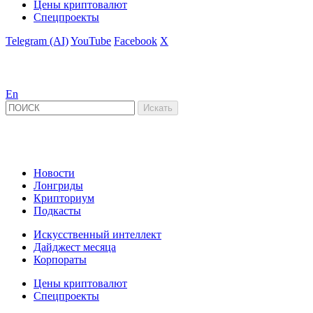
Цены криптовалют
Спецпроекты
Telegram (AI)
YouTube
Facebook
X
En
Новости
Лонгриды
Крипториум
Подкасты
Искусственный интеллект
Дайджест месяца
Корпораты
Цены криптовалют
Спецпроекты