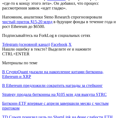
«где-то к концу этого лета». Он добавил, что процесс
рассмотрения заявок «идет гладко».
Напомним, аналитики Steno Research cпрогнозировали
чистый приток $15-20 млрд
в будущие фонды в течение года и
рост Ethereum до $6500.
Подписывайтесь на ForkLog в социальных сетях
Telegram (основной канал)
Facebook
X
Нашли ошибку в тексте? Выделите ее и нажмите
CTRL+ENTER
Материалы по теме
В CryptoQuant указали на накопление китами биткоина,
Ethereum и XRP
В Ethereum предложили сократить награды за стейкинг
Strategy продала биткоины на $105 млн для выкупа STRC
Биткоин-ETF впервые с апреля завершили месяц с чистым
притоком
TD Cowen понизил цель по SharpLink на фоне слабости ETH