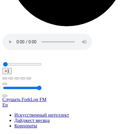
×1
Слушать ForkLog FM
En
Искусственный интеллект
Дайджест месяца
Корпораты