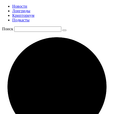
Новости
Лонгриды
Крипториум
Подкасты
Поиск