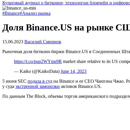
Культовый журнал о биткоине, технологии блокчейн и цифров
#Binance
#Анализ рынка
Доля Binance.US на рынке СШ
15.06.2023
Василий Смирнов
Рыночная доля биткоин-биржи Binance.US в Соединенных Штата
https://t.co/pup2WYms9R
market share relative to its US compe
— Kaiko (@KaikoData)
June 14, 2023
5 июня
SEC
подала в суд
на Binance и ее CEO Чанпэна Чжао. Р
у суда
экстренной заморозки
активов Binance.US.
По данным The Block, объемы торгов американского подразделе