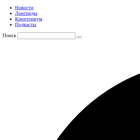
Новости
Лонгриды
Крипториум
Подкасты
Поиск