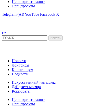
Цены криптовалют
Спецпроекты
Telegram (AI)
YouTube
Facebook
X
En
Новости
Лонгриды
Крипториум
Подкасты
Искусственный интеллект
Дайджест месяца
Корпораты
Цены криптовалют
Спецпроекты