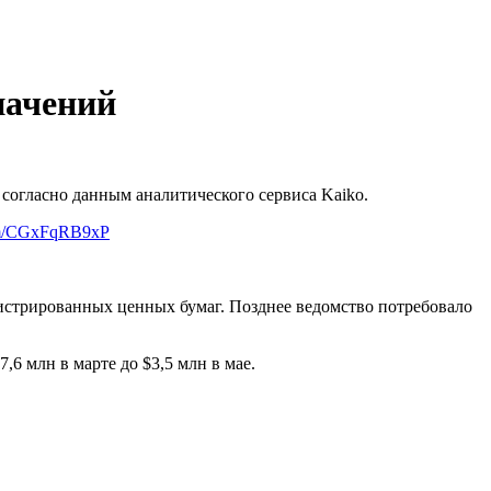
начений
 согласно данным аналитического сервиса Kaiko.
com/CGxFqRB9xP
гистрированных ценных бумаг. Позднее ведомство потребовало
6 млн в марте до $3,5 млн в мае.