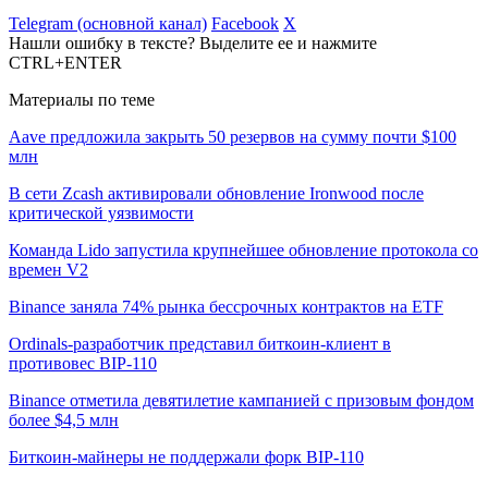
Telegram (основной канал)
Facebook
X
Нашли ошибку в тексте? Выделите ее и нажмите
CTRL+ENTER
Материалы по теме
Aave предложила закрыть 50 резервов на сумму почти $100
млн
В сети Zcash активировали обновление Ironwood после
критической уязвимости
Команда Lido запустила крупнейшее обновление протокола со
времен V2
Binance заняла 74% рынка бессрочных контрактов на ETF
Ordinals-разработчик представил биткоин-клиент в
противовес BIP-110
Binance отметила девятилетие кампанией с призовым фондом
более $4,5 млн
Биткоин-майнеры не поддержали форк BIP-110