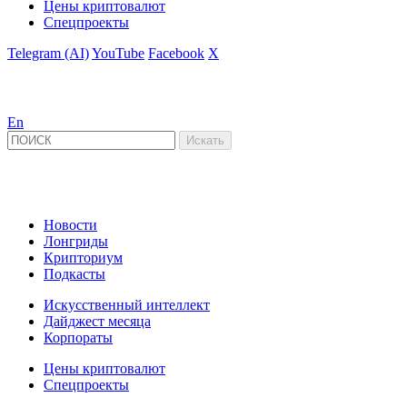
Цены криптовалют
Спецпроекты
Telegram (AI)
YouTube
Facebook
X
En
Новости
Лонгриды
Крипториум
Подкасты
Искусственный интеллект
Дайджест месяца
Корпораты
Цены криптовалют
Спецпроекты