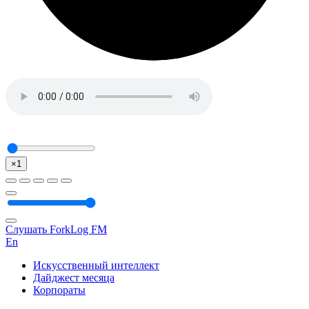
×1
Слушать ForkLog FM
En
Искусственный интеллект
Дайджест месяца
Корпораты