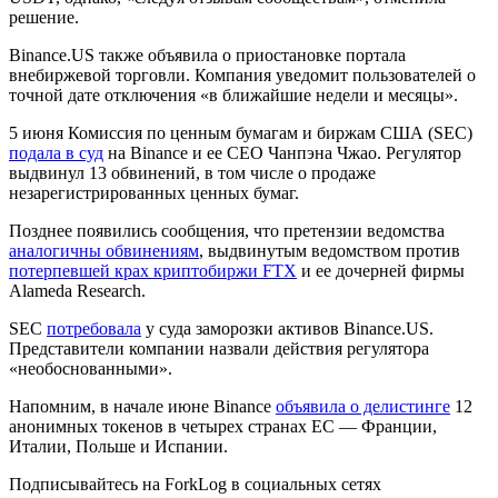
решение.
Binance.US также объявила о приостановке портала
внебиржевой торговли. Компания уведомит пользователей о
точной дате отключения «в ближайшие недели и месяцы».
5 июня Комиссия по ценным бумагам и биржам США (SEC)
подала в суд
на Binance и ее CEO Чанпэна Чжао. Регулятор
выдвинул 13 обвинений, в том числе о продаже
незарегистрированных ценных бумаг.
Позднее появились сообщения, что претензии ведомства
аналогичны обвинениям
, выдвинутым ведомством против
потерпевшей крах криптобиржи FTX
и ее дочерней фирмы
Alameda Research.
SEC
потребовала
у суда заморозки активов Binance.US.
Представители компании назвали действия регулятора
«необоснованными».
Напомним, в начале июне Binance
объявила о делистинге
12
анонимных токенов в четырех странах ЕС — Франции,
Италии, Польше и Испании.
Подписывайтесь на ForkLog в социальных сетях