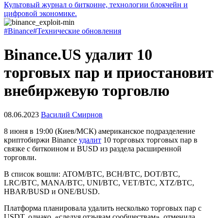
Культовый журнал о биткоине, технологии блокчейн и
цифровой экономике.
#Binance
#Технические обновления
Binance.US удалит 10
торговых пар и приостановит
внебиржевую торговлю
08.06.2023
Василий Смирнов
8 июня в 19:00 (Киев/МСК) американское подразделение
криптобиржи Binance
удалит
10 торговых торговых пар в
связке с биткоином и BUSD из раздела расширенной
торговли.
В список вошли: ATOM/BTC, BCH/BTC, DOT/BTC,
LRC/BTC, MANA/BTC, UNI/BTC, VET/BTC, XTZ/BTC,
HBAR/BUSD и ONE/BUSD.
Платформа планировала удалить несколько торговых пар с
USDT, однако, «следуя отзывам сообществам», отменила