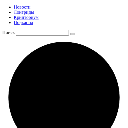
Новости
Лонгриды
Крипториум
Подкасты
Поиск