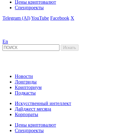
Цены криптовалют
Спецпроекты
Telegram (AI)
YouTube
Facebook
X
En
Новости
Лонгриды
Крипториум
Подкасты
Искусственный интеллект
Дайджест месяца
Корпораты
Цены криптовалют
Спецпроекты