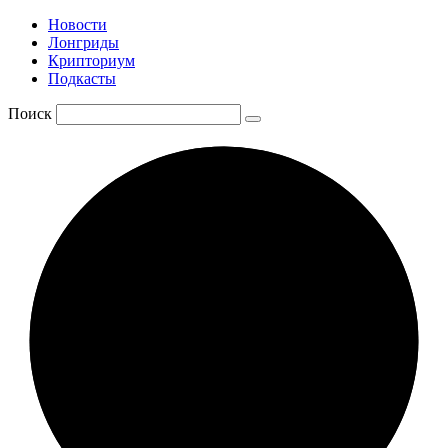
Новости
Лонгриды
Крипториум
Подкасты
Поиск