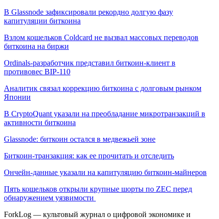
В Glassnode зафиксировали рекордно долгую фазу
капитуляции биткоина
Взлом кошельков Coldcard не вызвал массовых переводов
биткоина на биржи
Ordinals-разработчик представил биткоин-клиент в
противовес BIP-110
Аналитик связал коррекцию биткоина с долговым рынком
Японии
В CryptoQuant указали на преобладание микротранзакций в
активности биткоина
Glassnode: биткоин остался в медвежьей зоне
Биткоин-транзакция: как ее прочитать и отследить
Ончейн-данные указали на капитуляцию биткоин-майнеров
Пять кошельков открыли крупные шорты по ZEC перед
обнаружением уязвимости
ForkLog — культовый журнал о цифровой экономике и