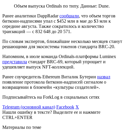
Объем выпуска Ordinals по типу. Данные: Dune.
Ранее аналитики DappRadar
сообщали
, что объем торгов
биткоин-надписями упал с $452 млн в мае до $3 млн к
середине августа. Также сократилось и количество
транзакций — с 832 648 до 20 571.
По словам экспертов, ближайшие несколько месяцев станут
решающими для экосистемы токенов стандарта BRC-20.
Напомним, в июле команда Ordinals-платформы Luminex
представила
стандарт BRC-69, который упрощает и
удешевляет выпуск NFT-коллекций.
Ранее соучредитель Ethereum Виталик Бутерин
назвал
появление протокола биткоин-надписей сигналом о
возвращении в блокчейн «культуры создателей».
Подписывайтесь на ForkLog в социальных сетях
Telegram (основной канал)
Facebook
X
Нашли ошибку в тексте? Выделите ее и нажмите
CTRL+ENTER
Материалы по теме