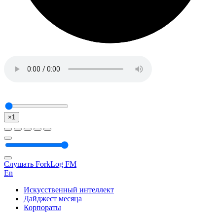
×1
Слушать ForkLog FM
En
Искусственный интеллект
Дайджест месяца
Корпораты