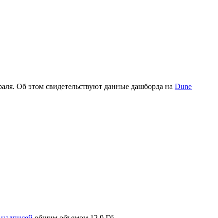
аля. Об этом свидетельствуют данные дашборда на
Dune
н надписей
общим объемом 12,9 Гб.