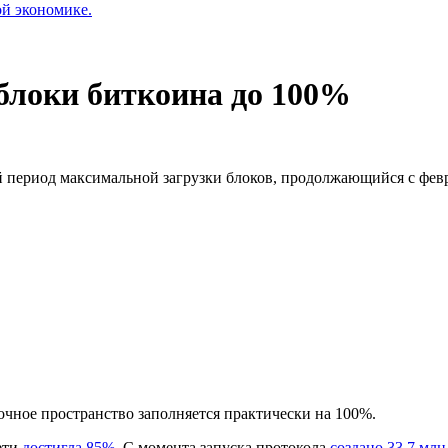
ой экономике.
 блоки биткоина до 100%
период максимальной загрузки блоков, продолжающийся с февр
лочное пространство заполняется практически на 100%.
ети
достигла 85%
. С момента запуска протокола
создано 33,7 мл