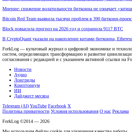
Мнение: снижение волатильности биткоина не означает «затиш
Bitcoin Red Team выявила тысячи проблем в 390 биткоин-проек
Block повысила прогноз на 2026 год и сохранила 9117 BTC
В CryptoQuant указали на накопление китами биткоина, Ethere
ForkLog — культовый журнал о цифровой экономике и технолог
систем, определяющих трансформацию и развитие цивилизаци
согласования с редакцией и с указанием активной ссылки на Fo
Новости
Аудио
Лонгриды
Крипториум
ИИ
Дайджест месяца
Telegram (AI)
YouTube
Facebook
X
Политика приватности
Условия использования
О нас
Реклама
ForkLog ©2014 — 2026
Мы используем файлы cookie для улучшения качества работы.