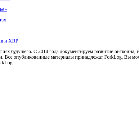
ье»
тах
um и XRP
иях будущего. С 2014 года документируем развитие биткоина, 
и.
Все опубликованные материалы принадлежат ForkLog. Вы мож
rkLog.