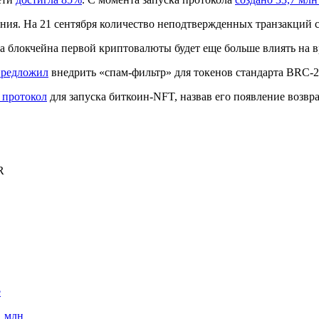
ния. На 21 сентября количество неподтвержденных транзакций со
а блокчейна первой криптовалюты будет еще больше влиять на 
предложил
внедрить «спам-фильтр» для токенов стандарта BRC-20 
 протокол
для запуска биткоин-NFT, назвав его появление возвр
R
е
1 млн