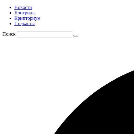
Новости
Лонгриды
Крипториум
Подкасты
Поиск