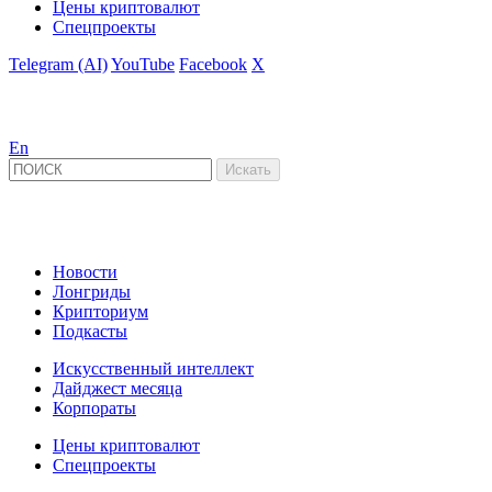
Цены криптовалют
Спецпроекты
Telegram (AI)
YouTube
Facebook
X
En
Новости
Лонгриды
Крипториум
Подкасты
Искусственный интеллект
Дайджест месяца
Корпораты
Цены криптовалют
Спецпроекты