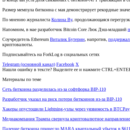
Размер мемпула биткоина с мая демонстрирует рекордные значе
По мнению журналиста
Колина Ву
, продолжающаяся перегрузк
Напомним, в мае разработчик Bitcoin Core Люк Дэш-младший
Соучредитель Ethereum
Виталик Бутерин
, напротив,
поддержал
криптовалюты.
Подписывайтесь на ForkLog в социальных сетях
Telegram (основной канал)
Facebook
X
Нашли ошибку в тексте? Выделите ее и нажмите CTRL+ENTE
Материалы по теме
Сеть биткоина разделилась из-за софтфорка BIP-110
Разработчик указал на риск потери биткоинов из-за BIP-110
Хакеры опустошили Lightning-узлы через уязвимость в BTCPay
Медиакомпания Трампа свернула криптовалютное направлени
Падение биткоина принесло MARA квартальный убыток в $61