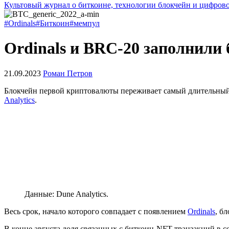
Культовый журнал о биткоине, технологии блокчейн и цифров
#Ordinals
#Биткоин
#мемпул
Ordinals и BRC-20 заполнили
21.09.2023
Роман Петров
Блокчейн первой криптовалюты переживает самый длительный 
Analytics
.
Данные: Dune Analytics.
Весь срок, начало которого совпадает с появлением
Ordinals
, б
В конце августа доля связанных с биткоин-NFT транзакций в с