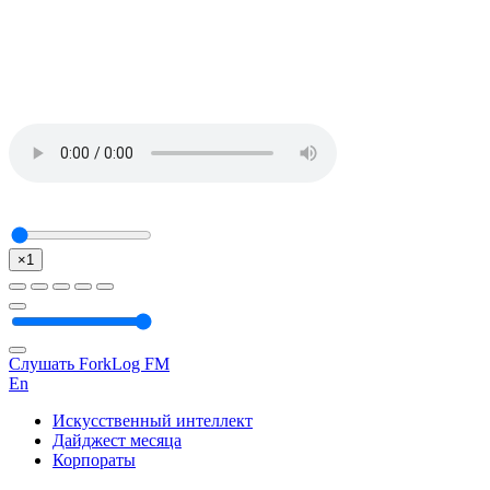
×1
Слушать ForkLog FM
En
Искусственный интеллект
Дайджест месяца
Корпораты