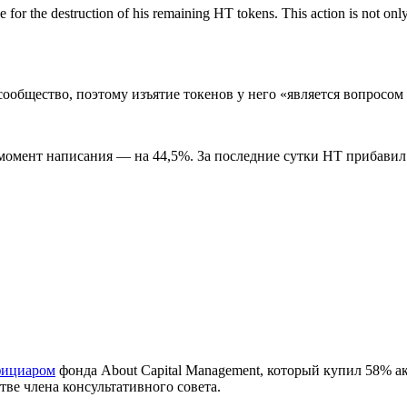
for the destruction of his remaining HT tokens. This action is not only a
сообщество, поэтому изъятие токенов у него «является вопросом
на момент написания — на 44,5%. За последние сутки HT прибави
фициаром
фонда About Capital Management, который купил 58% а
тве члена консультативного совета.