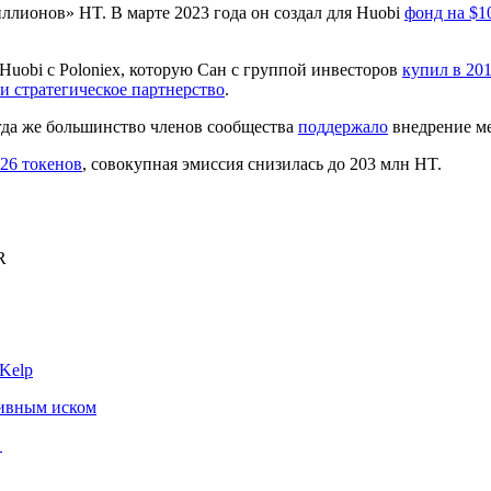
ллионов» HT. В марте 2023 года он создал для Huobi
фонд на $1
uobi с Poloniex, которую Сан с группой инвесторов
купил в 201
и стратегическое партнерство
.
огда же большинство членов сообщества
поддержало
внедрение м
26 токенов
, совокупная эмиссия снизилась до 203 млн HT.
R
 Kelp
тивным иском
е