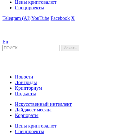
Цены криптовалют
Спецпроекты
Telegram (AI)
YouTube
Facebook
X
En
Новости
Лонгриды
Крипториум
Подкасты
Искусственный интеллект
Дайджест месяца
Корпораты
Цены криптовалют
Спецпроекты