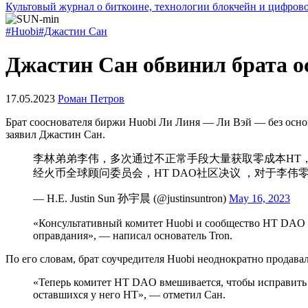
Культовый журнал о биткоине, технологии блокчейн и цифров
#Huobi
#Джастин Сан
Джастин Сан обвинил брата о
17.05.2023
Роман Петров
Брат сооснователя биржи Huobi Ли Линя — Ли Вэй — без осно
заявил Джастин Сан.
李林弟弟李伟，多次通过不正常手段大量获取零成本HT
经火币全球顾问委员会，HT DAO社区决议 ，对于李
— H.E. Justin Sun 孙宇晨 (@justinsuntron)
May 16, 2023
«Консультативный комитет Huobi и сообщество HT DAO р
оправдания», — написал основатель Tron.
По его словам, брат соучредителя Huobi неоднократно продав
«Теперь комитет HT DAO вмешивается, чтобы исправить 
оставшихся у него HT», — отметил Сан.