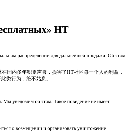
бесплатных» HT
альном распределении для дальнейшей продажи. Об этом
林在国内多年积累声誉，损害了HT社区每一个人的利益，
对于此类行为，绝不姑息。
 Мы уведомим об этом. Такое поведение не имеет
иться о возмещении и организовать уничтожение