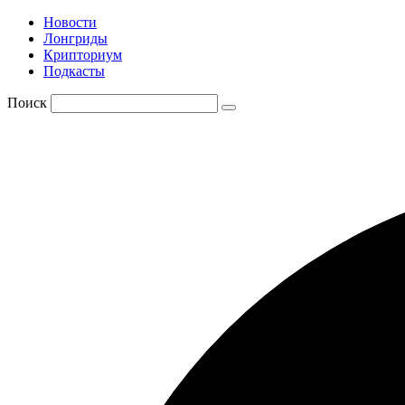
Новости
Лонгриды
Крипториум
Подкасты
Поиск