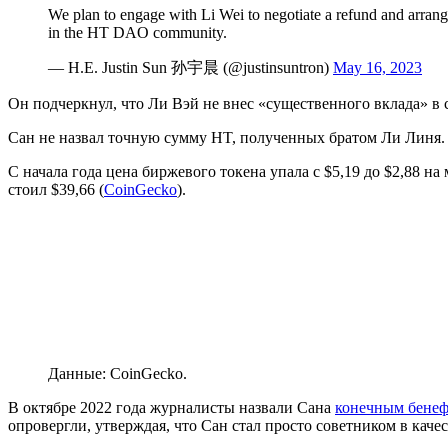
We plan to engage with Li Wei to negotiate a refund and arrange 
in the HT DAO community.
— H.E. Justin Sun 孙宇晨 (@justinsuntron)
May 16, 2023
Он подчеркнул, что Ли Вэй не внес «существенного вклада» в 
Сан не назвал точную сумму HT, полученных братом Ли Линя.
С начала года цена биржевого токена упала с $5,19 до $2,88 
стоил $39,66 (
CoinGecko
).
Данные: CoinGecko.
В октябре 2022 года журналисты назвали Сана
конечным бене
опровергли, утверждая, что Сан стал просто советником в качес