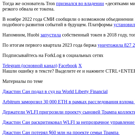
Тогда же основатель Tron
признался во владении
«десятками ми
резкого обвала ее токена.
В ноябре 2022 года СМИ сообщили о возможном объединении H
подобного развития событий в будущем. Платформы
установил
Напомним, Huobi
запустила
собственный токен в 2018 году, т
По итогам первого квартала 2023 года биржа
уничтожила 827 2
Подписывайтесь на ForkLog в социальных сетях
Telegram (основной канал)
Facebook
X
Нашли ошибку в тексте? Выделите ее и нажмите CTRL+ENTE
Материалы по теме
Джастин Сан подал в суд на World Liberty Financial
Arbitrum заморозил 30 000 ETH в рамках расследования взлома
Держатели WLFI пригрозили проекту сыновей Трампа коллек
Джастин Сан раскритиковал WLFI за непрозрачное управлени
Джастин Сан потерял $60 млн на проекте семьи Трампа