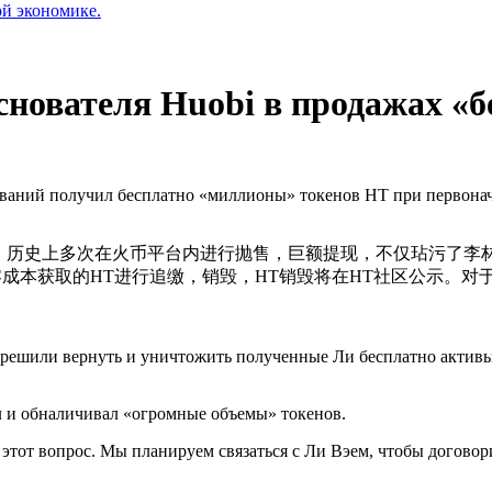
ой экономике.
снователя Huobi в продажах «
ваний получил бесплатно «миллионы» токенов HT при первонач
，历史上多次在火币平台内进行抛售，巨额提现，不仅玷污了李
伟零成本获取的HT进行追缴，销毁，HT销毁将在HT社区公示。
ешили вернуть и уничтожить полученные Ли бесплатно активы.
ал и обналичивал «огромные объемы» токенов.
этот вопрос. Мы планируем связаться с Ли Вэем, чтобы договор