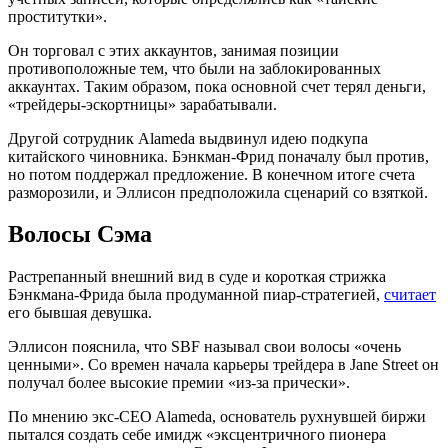
проститутки».
Он торговал с этих аккаунтов, занимая позиции
противоположные тем, что были на заблокированных
аккаунтах. Таким образом, пока основной счет терял деньги,
«трейдеры-эскортницы» зарабатывали.
Другой сотрудник Alameda выдвинул идею подкупа
китайского чиновника. Бэнкман-Фрид поначалу был против,
но потом поддержал предложение. В конечном итоге счета
разморозили, и Эллисон предположила сценарий со взяткой.
Волосы Сэма
Растрепанный внешний вид в суде и короткая стрижка
Бэнкмана-Фрида была продуманной пиар-стратегией,
считает
его бывшая девушка.
Эллисон пояснила, что SBF называл свои волосы «очень
ценными». Со времен начала карьеры трейдера в Jane Street он
получал более высокие премии «из-за прически».
По мнению экс-CEO Alameda, основатель рухнувшей биржи
пытался создать себе имидж «эксцентричного пионера