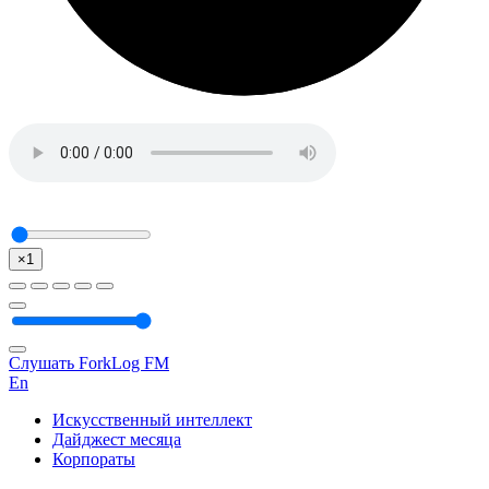
×1
Слушать ForkLog FM
En
Искусственный интеллект
Дайджест месяца
Корпораты