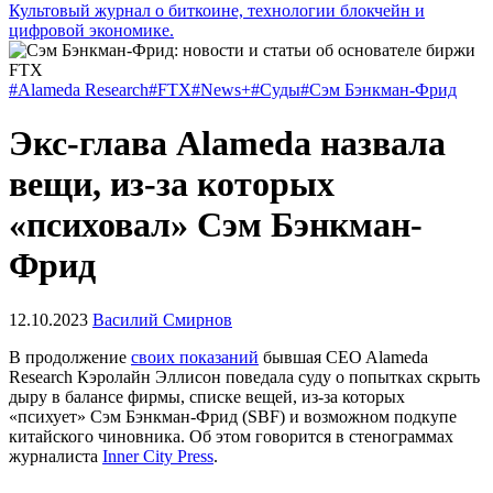
Культовый журнал о биткоине, технологии блокчейн и
цифровой экономике.
#Alameda Research
#FTX
#News+
#Суды
#Сэм Бэнкман-Фрид
Экс-глава Alameda назвала
вещи, из-за которых
«психовал» Сэм Бэнкман-
Фрид
12.10.2023
Василий Смирнов
В продолжение
своих показаний
бывшая CEO Alameda
Research Кэролайн Эллисон поведала суду о попытках скрыть
дыру в балансе фирмы, списке вещей, из-за которых
«психует» Сэм Бэнкман-Фрид (SBF) и возможном подкупе
китайского чиновника. Об этом говорится в стенограммах
журналиста
Inner City Press
.