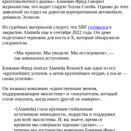
криптовалютного рынка». Бэнкман-Фрид говорил
журналистам, что водит старую Toyota Corolla. Однако до этих
заявлений он ездил на дорогом корпоративном автомобиле,
добавила Эллисон.
Из судебных материалов следует, что SBF
готовился
к
закрытию Alameda еще в сентябре 2022 года. Он даже
подготовил черновик для поста в X, который обнаружили
следователи.
«Мы пришли. Мы увидели. Мы исследовали», —
так начиналось вступление.
Бэнкман-Фрид описал Alameda Research как один из его
«крупнейших успехов, а затем крупнейших неудач, а после —
снова успехов».
Он называл компанию «единственным звеном,
поддерживающим экосистему» и «покупателем, который
готов покупать, когда никто другой не намерен».
«[Alameda] стала крупным глобальным
источником ликвидности, лидерства и поддержки
для всей экосистемы. И, вы знаете, время от
времени мы совершали хорошие сделки», —
перечислял достоинства компании Бэнкман-Фрид