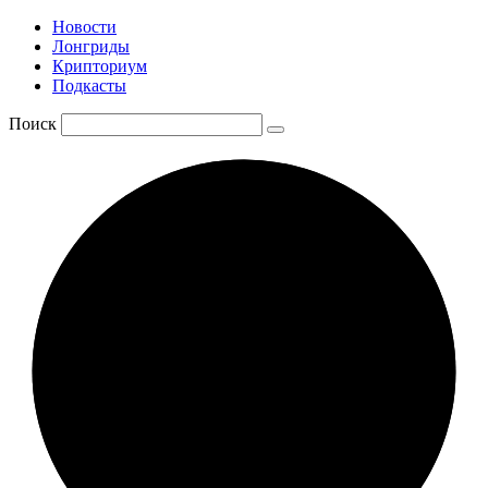
Новости
Лонгриды
Крипториум
Подкасты
Поиск