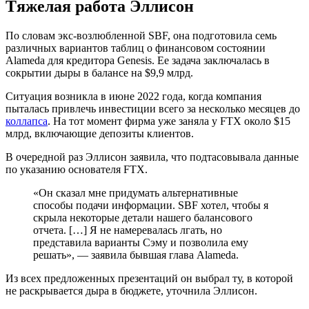
Тяжелая работа Эллисон
По словам экс-возлюбленной SBF, она подготовила семь
различных вариантов таблиц о финансовом состоянии
Alameda для кредитора Genesis. Ее задача заключалась в
сокрытии дыры в балансе на $9,9 млрд.
Ситуация возникла в июне 2022 года, когда компания
пыталась привлечь инвестиции всего за несколько месяцев до
коллапса
. На тот момент фирма уже заняла у FTX около $15
млрд, включающие депозиты клиентов.
В очередной раз Эллисон заявила, что подтасовывала данные
по указанию основателя FTX.
«Он сказал мне придумать альтернативные
способы подачи информации. SBF хотел, чтобы я
скрыла некоторые детали нашего балансового
отчета. […] Я не намеревалась лгать, но
представила варианты Сэму и позволила ему
решать», — заявила бывшая глава Alameda.
Из всех предложенных презентаций он выбрал ту, в которой
не раскрывается дыра в бюджете, уточнила Эллисон.