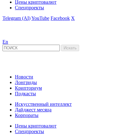
Цены криптовалют
Спецпроекты
Telegram (AI)
YouTube
Facebook
X
En
Новости
Лонгриды
Крипториум
Подкасты
Искусственный интеллект
Дайджест месяца
Корпораты
Цены криптовалют
Спецпроекты