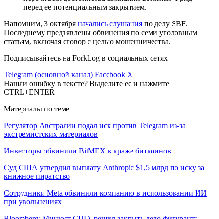
перед ее потенциальным закрытием.
Напомним, 3 октября
начались слушания
по делу SBF.
Последнему предъявлены обвинения по семи уголовным
статьям, включая сговор с целью мошенничества.
Подписывайтесь на ForkLog в социальных сетях
Telegram (основной канал)
Facebook
X
Нашли ошибку в тексте? Выделите ее и нажмите
CTRL+ENTER
Материалы по теме
Регулятор Австралии подал иск против Telegram из-за
экстремистских материалов
Инвесторы обвинили BitMEX в краже биткоинов
Суд США утвердил выплату Anthropic $1,5 млрд по иску за
книжное пиратство
Сотрудники Meta обвинили компанию в использовании ИИ
при увольнениях
Bloomberg: Минюст США решил закрыть дело фигуранта