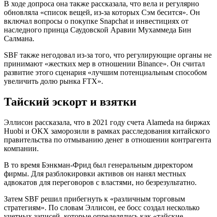
В ходе допроса она также рассказала, что вела и регулярно
обновляла «список вещей, из-за которых Сэм бесится». Он
включал вопросы о покупке Snapchat и инвестициях от
наследного принца Саудовской Аравии Мухаммеда Бин
Салмана.
SBF также негодовал из-за того, что регулирующие органы не
принимают «жестких мер в отношении Binance». Он считал
развитие этого сценария «лучшим потенциальным способом
увеличить долю рынка FTX».
Тайский эскорт и взятки
Эллисон рассказала, что в 2021 году счета Alameda на биржах
Huobi и OKX заморозили в рамках расследования китайского
правительства по отмыванию денег в отношении контрагента
компании.
В то время Бэнкман-Фрид был генеральным директором
фирмы. Для разблокировки активов он нанял местных
адвокатов для переговоров с властями, но безрезультатно.
Затем SBF решил прибегнуть к «различным торговым
стратегиям». По словам Эллисон, ее босс создал несколько
учетных записей, которые определялись как «тайские