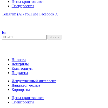
Цены криптовалют
Спецпроекты
Telegram (AI)
YouTube
Facebook
X
En
Новости
Лонгриды
Крипториум
Подкасты
Искусственный интеллект
Дайджест месяца
Корпораты
Цены криптовалют
Спецпроекты