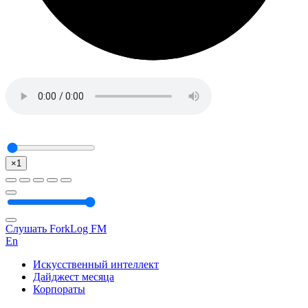
×1
Слушать ForkLog FM
En
Искусственный интеллект
Дайджест месяца
Корпораты