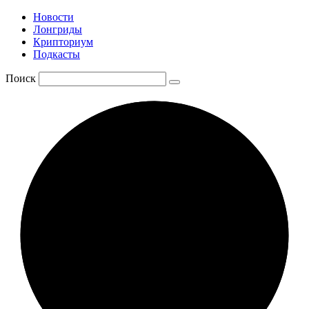
Новости
Лонгриды
Крипториум
Подкасты
Поиск