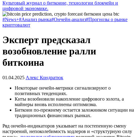
Культовый журнал о биткоине, технологии блокчейн и
цифровой экономике.
#News+
#Анализ рынка
#Ончейн-анализ
#Прогнозы о рынке
криптовалют
Эксперт предсказал
возобновление ралли
биткоина
01.04.2025
Алекс Кондратюк
Некоторые ончейн-метрики сигнализируют о
позитивных тенденциях.
Киты возобновили накопление цифрового золота, а
майнеры вновь исполнены оптимизма.
Биткоин по-прежнему остается заложником ситуации на
традиционных финансовых рынках.
Ряд ончейн-индикаторов указывает на постепенную смену
настроений, непоколебимость ходлеров и «структурную силу
рынка»,
поделился наблюдениями
ведущий аналитик Bitcoin