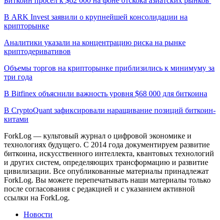
Биткоин просел к $62 000 на фоне отскока азиатских рынков
В ARK Invest заявили о крупнейшей консолидации на
крипторынке
Аналитики указали на концентрацию риска на рынке
криптодеривативов
Объемы торгов на крипторынке приблизились к минимуму за
три года
В Bitfinex объяснили важность уровня $68 000 для биткоина
В CryptoQuant зафиксировали наращивание позиций биткоин-
китами
ForkLog — культовый журнал о цифровой экономике и
технологиях будущего. С 2014 года документируем развитие
биткоина, искусственного интеллекта, квантовых технологий
и других систем, определяющих трансформацию и развитие
цивилизации.
Все опубликованные материалы принадлежат
ForkLog. Вы можете перепечатывать наши материалы только
после согласования с редакцией и с указанием активной
ссылки на ForkLog.
Новости