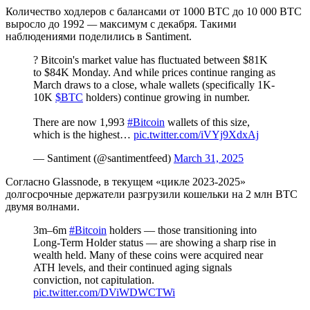
Количество ходлеров с балансами от 1000 BTC до 10 000 BTC
выросло до 1992
—
максимум с декабря. Такими
наблюдениями поделились в Santiment.
? Bitcoin's market value has fluctuated between $81K
to $84K Monday. And while prices continue ranging as
March draws to a close, whale wallets (specifically 1K-
10K
$BTC
holders) continue growing in number.
There are now 1,993
#Bitcoin
wallets of this size,
which is the highest…
pic.twitter.com/iVYj9XdxAj
— Santiment (@santimentfeed)
March 31, 2025
Согласно Glassnode, в текущем «цикле 2023-2025»
долгосрочные держатели разгрузили кошельки на 2 млн BTC
двумя волнами.
3m–6m
#Bitcoin
holders — those transitioning into
Long-Term Holder status — are showing a sharp rise in
wealth held. Many of these coins were acquired near
ATH levels, and their continued aging signals
conviction, not capitulation.
pic.twitter.com/DViWDWCTWi