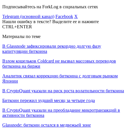
Подписывайтесь на ForkLog в социальных сетях
Telegram (основной канал)
Facebook
X
Нашли ошибку в тексте? Выделите ее и нажмите
CTRL+ENTER
Материалы по теме
В Glassnode зафиксировали рекордно долгую фазу
капитуляции биткоина
Взлом кошельков Coldcard не вызвал массовых переводов
биткоина на биржи
Аналитик связал коррекцию биткоина с долговым рынком
Японии
В CryptoQuant указали на риск роста волатильности биткоина
Биткоин пережил худший месяц за четыре года
В CryptoQuant указали на преобладание микротранзакций в
активности биткоина
Glassnode: биткоин остался в медвежьей зоне