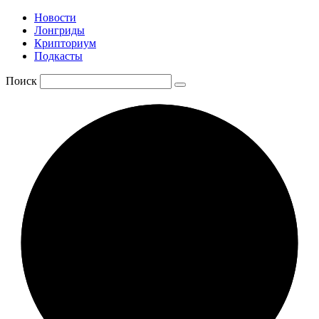
Новости
Лонгриды
Крипториум
Подкасты
Поиск