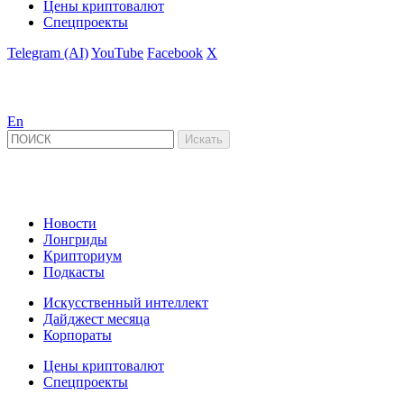
Цены криптовалют
Спецпроекты
Telegram (AI)
YouTube
Facebook
X
En
Новости
Лонгриды
Крипториум
Подкасты
Искусственный интеллект
Дайджест месяца
Корпораты
Цены криптовалют
Спецпроекты