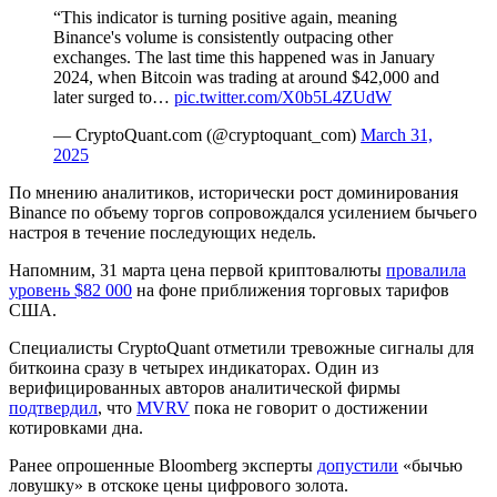
“This indicator is turning positive again, meaning
Binance's volume is consistently outpacing other
exchanges. The last time this happened was in January
2024, when Bitcoin was trading at around $42,000 and
later surged to…
pic.twitter.com/X0b5L4ZUdW
— CryptoQuant.com (@cryptoquant_com)
March 31,
2025
По мнению аналитиков, исторически рост доминирования
Binance по объему торгов сопровождался усилением бычьего
настроя в течение последующих недель.
Напомним, 31 марта цена первой криптовалюты
провалила
уровень $82 000
на фоне приближения торговых тарифов
США.
Специалисты CryptoQuant отметили тревожные сигналы для
биткоина сразу в четырех индикаторах. Один из
верифицированных авторов аналитической фирмы
подтвердил
, что
MVRV
пока не говорит о достижении
котировками дна.
Ранее опрошенные Bloomberg эксперты
допустили
«бычью
ловушку» в отскоке цены цифрового золота.