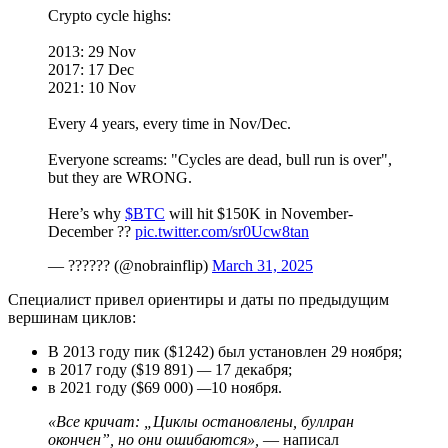
Crypto cycle highs:
2013: 29 Nov
2017: 17 Dec
2021: 10 Nov
Every 4 years, every time in Nov/Dec.
Everyone screams: "Cycles are dead, bull run is over",
but they are WRONG.
Here’s why
$BTC
will hit $150K in November-
December ??
pic.twitter.com/sr0Ucw8tan
— ?????? (@nobrainflip)
March 31, 2025
Специалист привел ориентиры и даты по предыдущим
вершинам циклов:
В 2013 году пик ($1242) был установлен 29 ноября;
в 2017 году ($19 891)
—
17 декабря;
в 2021 году ($69 000)
—
10 ноября.
«Все кричат: „Циклы остановлены, буллран
окончен”, но они ошибаются»,
— написал