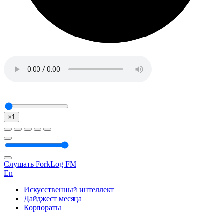
×1
Слушать ForkLog FM
En
Искусственный интеллект
Дайджест месяца
Корпораты