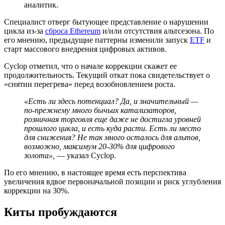
аналитик.
Специалист отверг бытующее представление о нарушении
цикла из-за
сброса Ethereum
и/или отсутствия альтсезона. По
его мнению, предыдущие паттерны изменили запуск
ETF
и
старт массового внедрения цифровых активов.
Cyclop отметил, что о начале коррекции скажет ее
продолжительность. Текущий откат пока свидетельствует о
«снятии перегрева» перед возобновлением роста.
«Есть ли здесь потенциал? Да, и значительный —
по-прежнему много бычьих катализаторов,
розничная торговля еще даже не достигла уровней
прошлого цикла, и есть куда расти. Есть ли место
для снижения? Не так много осталось для альтов,
возможно, максимум 20-30% для цифрового
золота»,
— указал Cyclop.
По его мнению, в настоящее время есть перспектива
увеличения вдвое первоначальной позиции и риск углубления
коррекции на 30%.
Киты пробуждаются