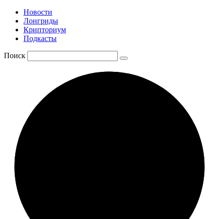
Новости
Лонгриды
Крипториум
Подкасты
Поиск