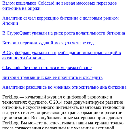
Взлом кошельков Coldcard не вызвал массовых переводов
биткоина на биржи
Аналитик связал коррекцию биткоина с долговым рынком
Японии
В CryptoQuant указали на риск роста волатильности биткоина
Биткоин пережил худший месяц за четыре года
В CryptoQuant указали на преобладание микротранзакций в
активности биткоина
Glassnode: биткоин остался в медвежьей зоне
Биткоин-транзакция: как ее прочитать и отследить
Аналитики разошлись во мнениях относительно дна биткоина
ForkLog — культовый журнал о цифровой экономике и
технологиях будущего. С 2014 года документируем развитие
биткоина, искусственного интеллекта, квантовых технологий
и других систем, определяющих трансформацию и развитие
цивилизации.
Все опубликованные материалы принадлежат
ForkLog. Вы можете перепечатывать наши материалы только
после согласования с редакцией и с указанием активной