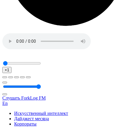
×1
Слушать ForkLog FM
En
Искусственный интеллект
Дайджест месяца
Корпораты