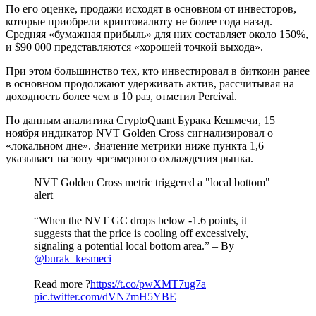
По его оценке, продажи исходят в основном от инвесторов,
которые приобрели криптовалюту не более года назад.
Средняя «бумажная прибыль» для них составляет около 150%,
и $90 000 представляются «хорошей точкой выхода».
При этом большинство тех, кто инвестировал в биткоин ранее
в основном продолжают удерживать актив, рассчитывая на
доходность более чем в 10 раз, отметил Percival.
По данным аналитика CryptoQuant Бурака Кешмечи, 15
ноября индикатор NVT Golden Cross сигнализировал о
«локальном дне». Значение метрики ниже пункта 1,6
указывает на зону чрезмерного охлаждения рынка.
NVT Golden Cross metric triggered a "local bottom"
alert
“When the NVT GC drops below -1.6 points, it
suggests that the price is cooling off excessively,
signaling a potential local bottom area.” – By
@burak_kesmeci
Read more ?
https://t.co/pwXMT7ug7a
pic.twitter.com/dVN7mH5YBE