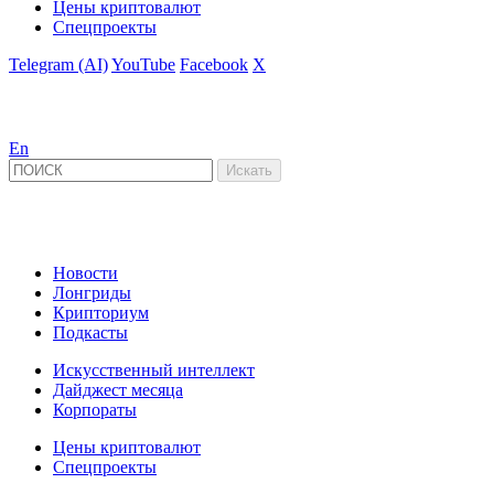
Цены криптовалют
Спецпроекты
Telegram (AI)
YouTube
Facebook
X
En
Новости
Лонгриды
Крипториум
Подкасты
Искусственный интеллект
Дайджест месяца
Корпораты
Цены криптовалют
Спецпроекты