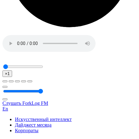
×1
Слушать ForkLog FM
En
Искусственный интеллект
Дайджест месяца
Корпораты