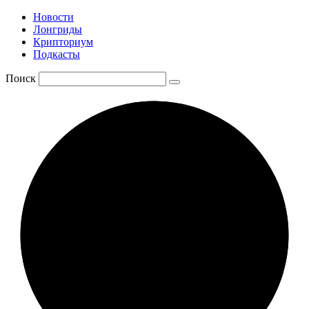
Новости
Лонгриды
Крипториум
Подкасты
Поиск