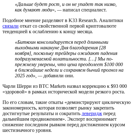
«Дальше будет рост, и он не упадет так низко,
как думают люди
»,
—
написал специалист.
Подобное мнение разделяют в K33 Research. Аналитики
связали
откат со свойственной первой криптовалюте
тенденцией к ослаблению к концу месяца.
«Биткоин консолидируется перед длинными
выходными накануне Дня благодарения [28
ноября], поскольку трейдеры ожидают падения
подразумеваемой волатильности. […] Мы по-
прежнему уверены, что цена преодолеет $100 000
в ближайшие недели и сохраняем бычий прогноз на
2025 год»,
—
добавили они.
Чарли Шерри из BTC Markets назвал коррекцию к $93 000
«здоровой» в рамках исторической модели резкого роста.
По его словам, такие откаты «демонстрируют циклическую
закономерность, которая позволяет рынку закрепить
достигнутые результаты и сократить
леверидж
перед
дальнейшим продвижением». Эксперт воспринимает
снижение последним рывком перед достижением курсом
шестизначного уровня.