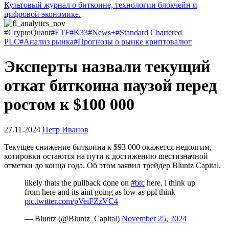
Культовый журнал о биткоине, технологии блокчейн и
цифровой экономике.
#CryptoQuant
#ETF
#K33
#News+
#Standard Chartered
PLC
#Анализ рынка
#Прогнозы о рынке криптовалют
Эксперты назвали текущий
откат биткоина паузой перед
ростом к $100 000
27.11.2024
Петр Иванов
Текущее снижение биткоина к $93 000 окажется недолгим,
котировки остаются на пути к достижению шестизначной
отметки до конца года. Об этом заявил трейдер Bluntz Capital.
likely thats the pullback done on
#btc
here, i think up
from here and its aint going as low as ppl think
pic.twitter.com/pVeiFZzVC4
— Bluntz (@Bluntz_Capital)
November 25, 2024