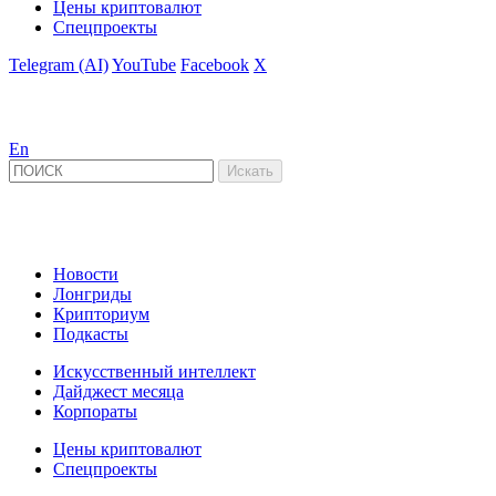
Цены криптовалют
Спецпроекты
Telegram (AI)
YouTube
Facebook
X
En
Новости
Лонгриды
Крипториум
Подкасты
Искусственный интеллект
Дайджест месяца
Корпораты
Цены криптовалют
Спецпроекты