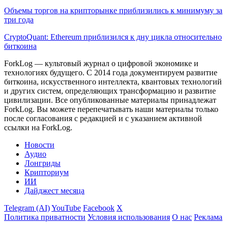
Объемы торгов на крипторынке приблизились к минимуму за
три года
CryptoQuant: Ethereum приблизился к дну цикла относительно
биткоина
ForkLog — культовый журнал о цифровой экономике и
технологиях будущего. С 2014 года документируем развитие
биткоина, искусственного интеллекта, квантовых технологий
и других систем, определяющих трансформацию и развитие
цивилизации.
Все опубликованные материалы принадлежат
ForkLog. Вы можете перепечатывать наши материалы только
после согласования с редакцией и с указанием активной
ссылки на ForkLog.
Новости
Аудио
Лонгриды
Крипториум
ИИ
Дайджест месяца
Telegram (AI)
YouTube
Facebook
X
Политика приватности
Условия использования
О нас
Реклама