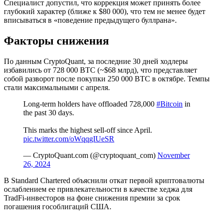
Специалист допустил, что коррекция может принять более
глубокий характер (ближе к $80 000), что тем не менее будет
вписываться в «поведение предыдущего буллрана».
Факторы снижения
По данным CryptoQuant, за последние 30 дней ходлеры
избавились от 728 000 BTC (~$68 млрд), что представляет
собой разворот после покупки 250 000 BTC в октябре. Темпы
стали максимальными с апреля.
Long-term holders have offloaded 728,000
#Bitcoin
in
the past 30 days.
This marks the highest sell-off since April.
pic.twitter.com/oWqqgIUeSR
— CryptoQuant.com (@cryptoquant_com)
November
26, 2024
В Standard Chartered объяснили откат первой криптовалюты
ослаблением ее привлекательности в качестве хеджа для
TradFi
-инвесторов на фоне снижения премии за срок
погашения гособлигаций США.