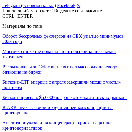
Telegram (основной канал)
Facebook
X
Нашли ошибку в тексте? Выделите ее и нажмите
CTRL+ENTER
Материалы по теме
Оборот бессрочных фьючерсов на CEX упал до минимумов
2023 года
Мнение: снижение волатильности биткоина не означает
«затишье»
Взлом кошельков Coldcard не вызвал массовых переводов
биткоина на биржи
Биткоин-ETF впервые с апреля завершили месяц с чистым
притоком
Биткоин просел к $62 000 на фоне отскока азиатских рынков
В ARK Invest заявили о крупнейшей консолидации на
крипторынке
Аналитики указали на концентрацию риска на рынке
криптодеривативов