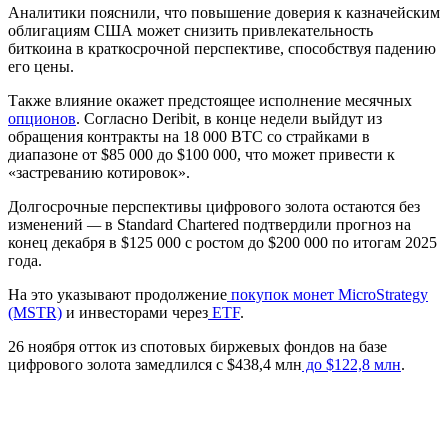
Аналитики пояснили, что повышение доверия к казначейским
облигациям США может снизить привлекательность
биткоина в краткосрочной перспективе, способствуя падению
его цены.
Также влияние окажет предстоящее исполнение месячных
опционов
. Согласно Deribit, в конце недели выйдут из
обращения контракты на 18 000 BTC со страйками в
диапазоне от $85 000 до $100 000, что может привести к
«застреванию котировок».
Долгосрочные перспективы цифрового золота остаются без
изменений
—
в Standard Chartered подтвердили прогноз на
конец декабря в $125 000 с ростом до $200 000 по итогам 2025
года.
На это указывают продолжение
покупок монет MicroStrategy
(MSTR)
и инвесторами через
ETF
.
26 ноября отток из спотовых биржевых фондов на базе
цифрового золота замедлился с $438,4 млн
до $122,8 млн
.