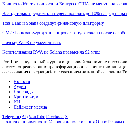
Криптолоббисты попросили Конгресс США не менять налогов
Валидаторам предложили перенаправлять до 10% наград на раз
Toss Bank и Solana создадут финансовую платформу
СМИ: Бэнкман-Фрид запланировал запуск токена после освоб
Почему Web3 не умеет читать
Капитализация RWA на Solana превысила $2 млрд
ForkLog — культовый журнал о цифровой экономике и технолог
систем, определяющих трансформацию и развитие цивилизаци
согласования с редакцией и с указанием активной ссылки на Fo
Новости
Аудио
Лонгриды
Крипториум
ИИ
Дайджест месяца
Telegram (AI)
YouTube
Facebook
X
Политика приватности
Условия использования
О нас
Реклама