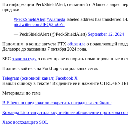
По информации PeckShieldAlert, связанный с Alameda адрес пе
продажи.
#PeckShieldAlert
#Alameda
-labeled address has transferred 
pic.twitter.com/dEOj2ro6Zu
— PeckShieldAlert (@PeckShieldAlert)
September 12, 2024
Напомним, в конце августа FTX
объявила
о подавляющей подде
Делавэре до заседания 7 октября 2024 года.
SEC
заявила суду
о своем праве оспорить номинированные в с
Подписывайтесь на ForkLog в социальных сетях
Telegram (основной канал)
Facebook
X
Нашли ошибку в тексте? Выделите ее и нажмите CTRL+ENTE
Материалы по теме
В Ethereum предложили сократить награды за стейкинг
Команда Lido запустила крупнейшее обновление протокола со 
Хаос восходящего SOL