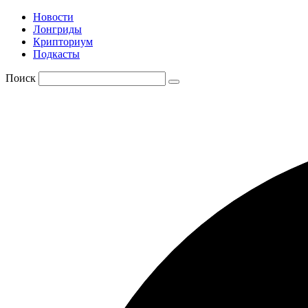
Новости
Лонгриды
Крипториум
Подкасты
Поиск