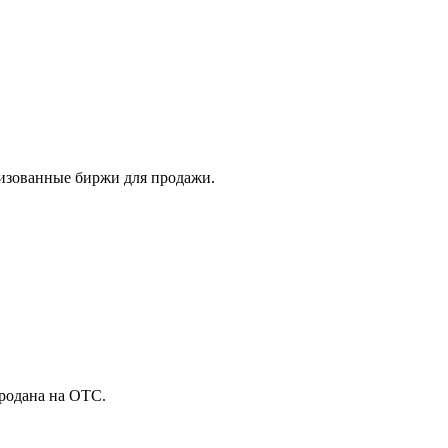
лизованные биржи для продажи.
продана на
OTC
.