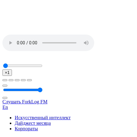
×1
Слушать ForkLog FM
En
Искусственный интеллект
Дайджест месяца
Корпораты