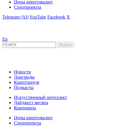
Цены криптовалют
Спецпроекты
Telegram (AI)
YouTube
Facebook
X
En
Новости
Лонгриды
Крипториум
Подкасты
Искусственный интеллект
Дайджест месяца
Корпораты
Цены криптовалют
Спецпроекты