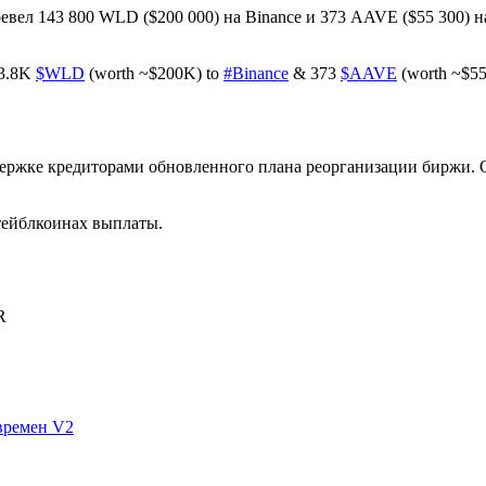
ревел 143 800 WLD ($200 000) на Binance и 373 AAVE ($55 300)
143.8K
$WLD
(worth ~$200K) to
#Binance
& 373
$AAVE
(worth ~$55
ржке кредиторами обновленного плана реорганизации биржи. 
тейблкоинах выплаты.
R
времен V2