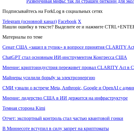
Развенчивая мифы: так ли страшен биткоин для эко
Подписывайтесь на ForkLog в социальных сетях
Telegram (основной канал)
Facebook
X
Нашли ошибку в тексте? Выделите ее и нажмите CTRL+ENTE
Материалы по теме
Сенат США «зашел в тупик» в вопросе принятия CLARITY Ac
ChatGPT стал основным ИИ-инструментом Конгресса США
Мнение: криптоиндустрия переживет провал CLARITY Act в С
Майнеры усилили борьбу за электроэнергию
СМИ узнали о встрече Meta, Anthropic, Google и OpenAI с адм
Мнение: лидерство США в ИИ держится на инфраструктуре
Темная сторона Kimi
Отчет: экспортный контроль стал частью квантовой гонки
В Миннесоте вступил в силу запрет на криптоматы