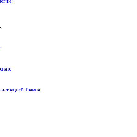
логии?
R
t
енате
инистрацией Трампа