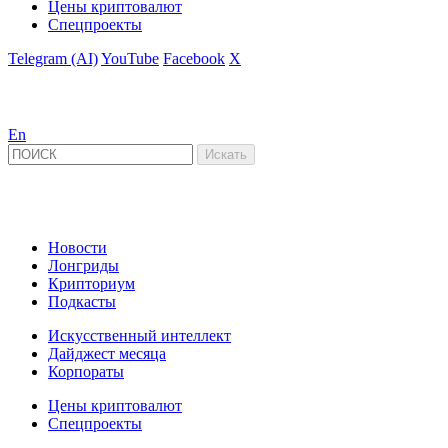
Цены криптовалют
Спецпроекты
Telegram (AI)
YouTube
Facebook
X
En
Новости
Лонгриды
Крипториум
Подкасты
Искусственный интеллект
Дайджест месяца
Корпораты
Цены криптовалют
Спецпроекты