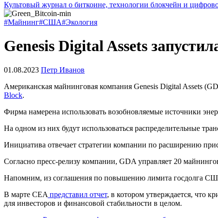
Культовый журнал о биткоине, технологии блокчейн и цифров
#Майнинг
#США
#Экология
Genesis Digital Assets запуст
01.08.2023
Петр Иванов
Американская майнинговая компания Genesis Digital Assets (
Block
.
Фирма намерена использовать возобновляемые источники энер
На одном из них будут использоваться распределительные тра
Инициатива отвечает стратегии компании по расширению при
Согласно пресс-релизу компании, GDA управляет 20 майнинг
Напомним, из соглашения по повышению лимита госдолга С
В марте
CEA
представил отчет
, в котором утверждается, что 
для инвесторов и финансовой стабильности в целом.