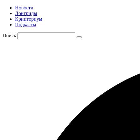
Новости
Лонгриды
Крипториум
Подкасты
Поиск