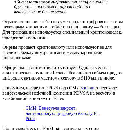
«Когда одна дверь закрывается, открываются
другие», — прокомментировал один из
венесуэльских бизнесменов.
Ограниченное число банков уже продают цифровые активы
некоторым компаниям в обмен на нацвалюту — боливары.
Для транзакций используется специальный криптокошелек,
одобренный властями.
Фирмы продают криптовалюту или используют ее для
расчетов между внутренними и международными
поставщиками.
Официальная статистика отсутствует. Однако местная
аналитическая компания Ecoanalitica оценила объем продаж
цифровых активов частному сектору в $119 млн в июле.
Напомним, в середине 2024 года СМИ
узнали
о переходе
венесуэльской нефтяной компании PDVSA на расчеты в
«стабильной монете» от Tether.
СМИ: Венесуэла закроет
национальную цифровую валюту El
Petro
Подписывайтесь на ForkLog в социальных сетях