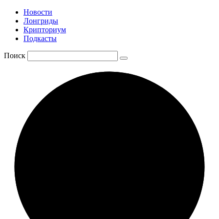
Новости
Лонгриды
Крипториум
Подкасты
Поиск