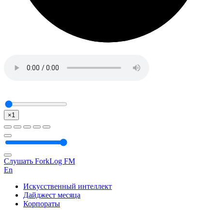
×1
Слушать ForkLog FM
En
Искусственный интеллект
Дайджест месяца
Корпораты