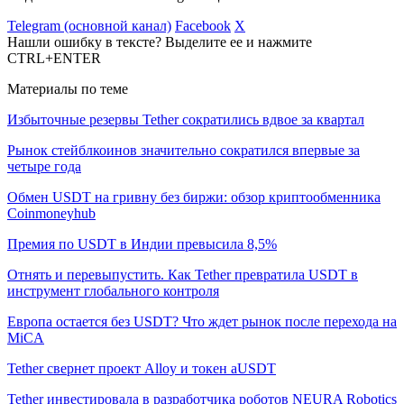
Telegram (основной канал)
Facebook
X
Нашли ошибку в тексте? Выделите ее и нажмите
CTRL+ENTER
Материалы по теме
Избыточные резервы Tether сократились вдвое за квартал
Рынок стейблкоинов значительно сократился впервые за
четыре года
Обмен USDT на гривну без биржи: обзор криптообменника
Coinmoneyhub
Премия по USDT в Индии превысила 8,5%
Отнять и перевыпустить. Как Tether превратила USDT в
инструмент глобального контроля
Европа остается без USDT? Что ждет рынок после перехода на
MiCA
Tether свернет проект Alloy и токен aUSDT
Tether инвестировала в разработчика роботов NEURA Robotics