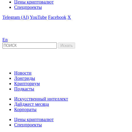
Цены криптовалют
Спецпроекты
Telegram (AI)
YouTube
Facebook
X
En
Новости
Лонгриды
Крипториум
Подкасты
Искусственный интеллект
Дайджест месяца
Корпораты
Цены криптовалют
Спецпроекты