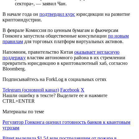
сектора», — заявил Чан.
В начале года он
подтвердил курс
юрисдикции на развитие
криптоиндустрии.
В феврале Комиссия по ценным бумагам и фьючерсам
Гонконга запустила общественные консультации
по новым
правилам
для торговых платформ виртуальных активов.
Напомним, правительство Китая
оказывает негласную
поддержку
властям автономного района в их стремлении
превратить юрисдикцию в криптовалютный хаб, согласно
Bloomberg.
Подписывайтесь на ForkLog в социальных сетях
Telegram (основной канал)
Facebook
X
Нашли ошибку в тексте? Выделите ее и нажмите
CTRL+ENTER
Материалы по теме
Регулятор Гонконга оценил готовность банков к квантовым
угрозам
Bitget выделила $1,54 млн пострадавшим от пожара в