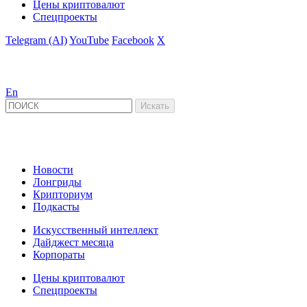
Цены криптовалют
Спецпроекты
Telegram (AI)
YouTube
Facebook
X
En
Новости
Лонгриды
Крипториум
Подкасты
Искусственный интеллект
Дайджест месяца
Корпораты
Цены криптовалют
Спецпроекты