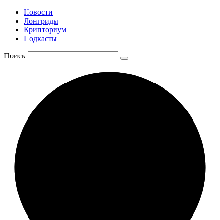
Новости
Лонгриды
Крипториум
Подкасты
Поиск