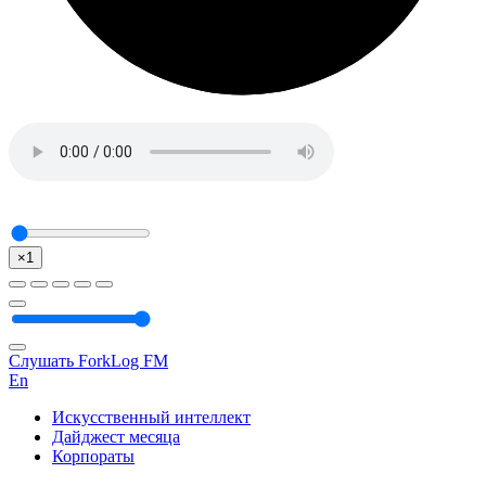
×1
Слушать ForkLog FM
En
Искусственный интеллект
Дайджест месяца
Корпораты