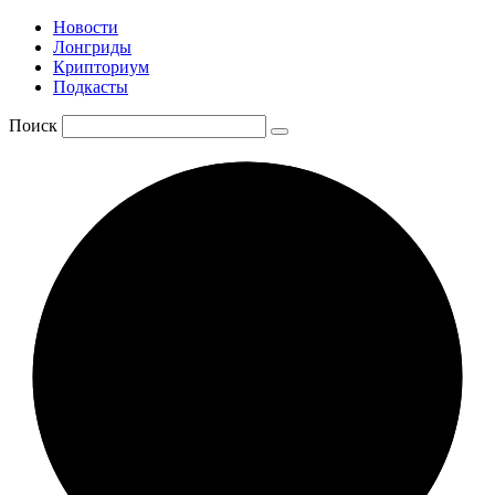
Новости
Лонгриды
Крипториум
Подкасты
Поиск