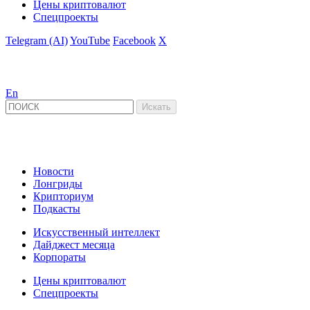
Цены криптовалют
Спецпроекты
Telegram (AI)
YouTube
Facebook
X
En
Новости
Лонгриды
Крипториум
Подкасты
Искусственный интеллект
Дайджест месяца
Корпораты
Цены криптовалют
Спецпроекты