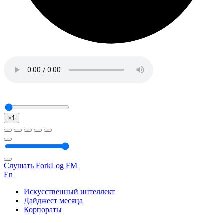
×1
Слушать ForkLog FM
En
Искусственный интеллект
Дайджест месяца
Корпораты