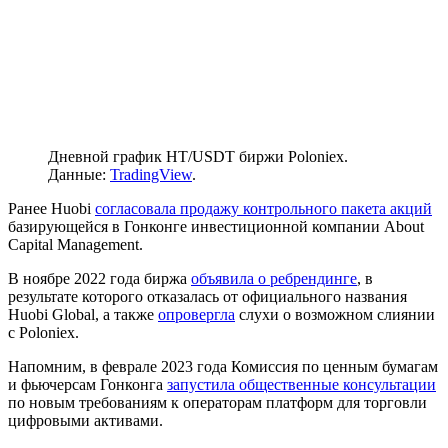
Дневной график HT/USDT биржи Poloniex.
Данные:
TradingView
.
Ранее Huobi
согласовала продажу контрольного пакета акций
базирующейся в Гонконге инвестиционной компании About
Capital Management.
В ноябре 2022 года биржа
объявила о ребрендинге
, в
результате которого отказалась от официального названия
Huobi Global, а также
опровергла
слухи о возможном слиянии
с Poloniex.
Напомним, в феврале 2023 года Комиссия по ценным бумагам
и фьючерсам Гонконга
запустила общественные консультации
по новым требованиям к операторам платформ для торговли
цифровыми активами.