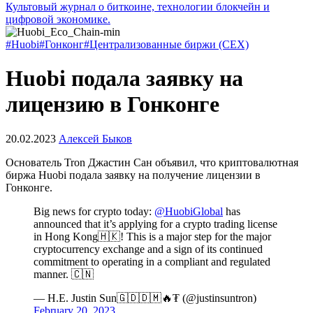
Культовый журнал о биткоине, технологии блокчейн и
цифровой экономике.
#Huobi
#Гонконг
#Централизованные биржи (CEX)
Huobi подала заявку на
лицензию в Гонконге
20.02.2023
Алексей Быков
Основатель Tron Джастин Сан объявил, что криптовалютная
биржа Huobi подала заявку на получение лицензии в
Гонконге.
Big news for crypto today:
@HuobiGlobal
has
announced that it’s applying for a crypto trading license
in Hong Kong🇭🇰! This is a major step for the major
cryptocurrency exchange and a sign of its continued
commitment to operating in a compliant and regulated
manner. 🇨🇳
— H.E. Justin Sun🇬🇩🇩🇲🔥₮ (@justinsuntron)
February 20, 2023