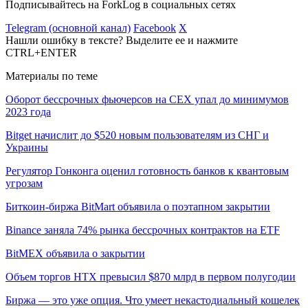
Подписывайтесь на ForkLog в социальных сетях
Telegram (основной канал)
Facebook
X
Нашли ошибку в тексте? Выделите ее и нажмите
CTRL+ENTER
Материалы по теме
Оборот бессрочных фьючерсов на CEX упал до минимумов
2023 года
Bitget начислит до $520 новым пользователям из СНГ и
Украины
Регулятор Гонконга оценил готовность банков к квантовым
угрозам
Биткоин-биржа BitMart объявила о поэтапном закрытии
Binance заняла 74% рынка бессрочных контрактов на ETF
BitMEX объявила о закрытии
Объем торгов HTX превысил $870 млрд в первом полугодии
Биржа — это уже опция. Что умеет некастодиальный кошелек