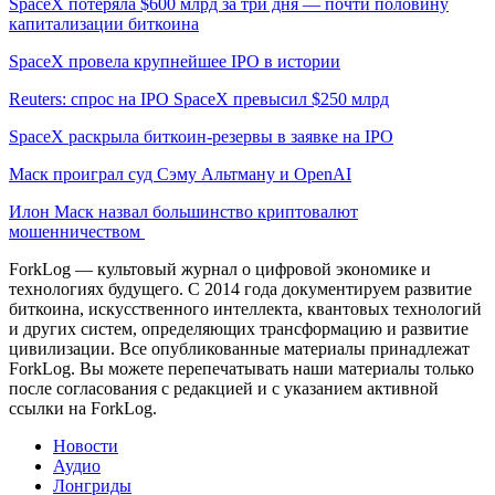
SpaceX потеряла $600 млрд за три дня — почти половину
капитализации биткоина
SpaceX провела крупнейшее IPO в истории
Reuters: спрос на IPO SpaceX превысил $250 млрд
SpaceX раскрыла биткоин-резервы в заявке на IPO
Маск проиграл суд Сэму Альтману и OpenAI
Илон Маск назвал большинство криптовалют
мошенничеством
ForkLog — культовый журнал о цифровой экономике и
технологиях будущего. С 2014 года документируем развитие
биткоина, искусственного интеллекта, квантовых технологий
и других систем, определяющих трансформацию и развитие
цивилизации.
Все опубликованные материалы принадлежат
ForkLog. Вы можете перепечатывать наши материалы только
после согласования с редакцией и с указанием активной
ссылки на ForkLog.
Новости
Аудио
Лонгриды