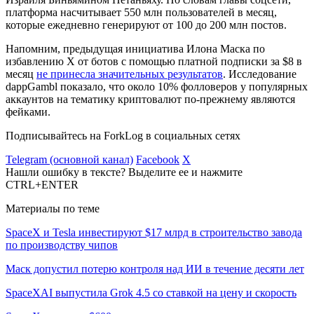
платформа насчитывает 550 млн пользователей в месяц,
которые ежедневно генерируют от 100 до 200 млн постов.
Напомним, предыдущая инициатива Илона Маска по
избавлению X от ботов с помощью платной подписки за $8 в
месяц
не принесла значительных результатов
. Исследование
dappGambl показало, что около 10% фолловеров у популярных
аккаунтов на тематику криптовалют по-прежнему являются
фейками.
Подписывайтесь на ForkLog в социальных сетях
Telegram (основной канал)
Facebook
X
Нашли ошибку в тексте? Выделите ее и нажмите
CTRL+ENTER
Материалы по теме
SpaceX и Tesla инвестируют $17 млрд в строительство завода
по производству чипов
Маск допустил потерю контроля над ИИ в течение десяти лет
SpaceXAI выпустила Grok 4.5 со ставкой на цену и скорость