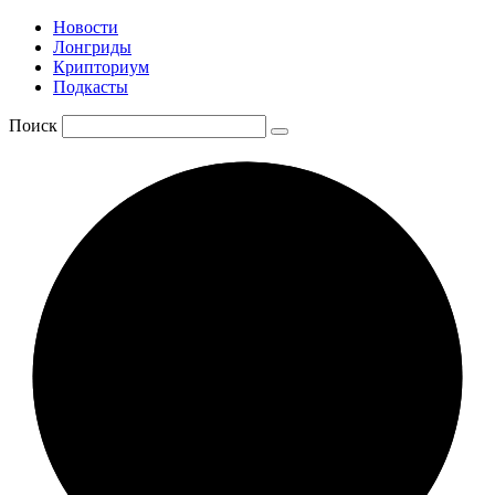
Новости
Лонгриды
Крипториум
Подкасты
Поиск