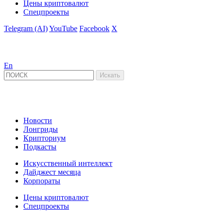
Цены криптовалют
Спецпроекты
Telegram (AI)
YouTube
Facebook
X
En
Новости
Лонгриды
Крипториум
Подкасты
Искусственный интеллект
Дайджест месяца
Корпораты
Цены криптовалют
Спецпроекты