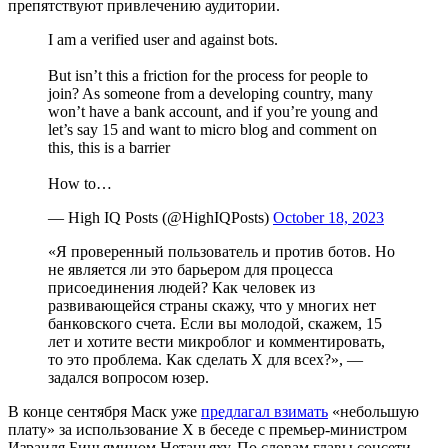
препятствуют привлечению аудитории.
I am a verified user and against bots.
But isn’t this a friction for the process for people to
join? As someone from a developing country, many
won’t have a bank account, and if you’re young and
let’s say 15 and want to micro blog and comment on
this, this is a barrier
How to…
— High IQ Posts (@HighIQPosts)
October 18, 2023
«Я проверенный пользователь и против ботов. Но
не является ли это барьером для процесса
присоединения людей? Как человек из
развивающейся страны скажу, что у многих нет
банковского счета. Если вы молодой, скажем, 15
лет и хотите вести микроблог и комментировать,
то это проблема. Как сделать X для всех?», —
задался вопросом юзер.
В конце сентября Маск уже
предлагал взимать
«небольшую
плату» за использование X в беседе с премьер-министром
Израиля Биньямином Нетаньяху. По словам главы соцсети,