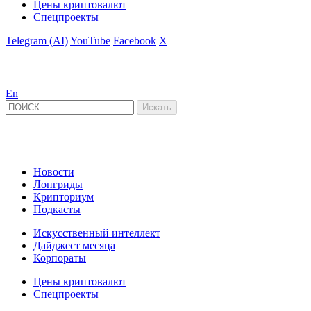
Цены криптовалют
Спецпроекты
Telegram (AI)
YouTube
Facebook
X
En
Новости
Лонгриды
Крипториум
Подкасты
Искусственный интеллект
Дайджест месяца
Корпораты
Цены криптовалют
Спецпроекты