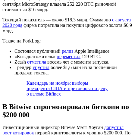
сентября MicroStrategy владела 252 220 BTC рыночной
стоимостью $16 млрд.
Текущий показатель — около $18,3 млрд. Суммарно
с августа
2020 года
фирма потратила на покупки цифрового золота $6,9
млрд.
Также на ForkLog:
Состоялся публичный
релиз
Apple Intelligence.
«Кит-долгожитель»
переместил
159 BTС.
Zcash
отметила
восемь лет с момента запуска.
Трейдер
упустил
более $1,6 млн из-за поспешной
продажи токена.
Календарь на ноябрь: выборы
президента США и приговоры по делу
о взломе Bitfinex
В Bitwise спрогнозировали биткоин по
$200 000
Инвестиционный директор Bitwise Мэтт Хоуган
допустил
рост котировок
первой криптовалюты к уровню $200 000. По