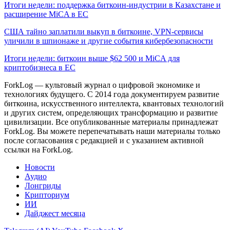
Итоги недели: поддержка биткоин-индустрии в Казахстане и
расширение MiCA в ЕС
США тайно заплатили выкуп в биткоине, VPN-сервисы
уличили в шпионаже и другие события кибербезопасности
Итоги недели: биткоин выше $62 500 и MiCA для
криптобизнеса в ЕС
ForkLog — культовый журнал о цифровой экономике и
технологиях будущего. С 2014 года документируем развитие
биткоина, искусственного интеллекта, квантовых технологий
и других систем, определяющих трансформацию и развитие
цивилизации.
Все опубликованные материалы принадлежат
ForkLog. Вы можете перепечатывать наши материалы только
после согласования с редакцией и с указанием активной
ссылки на ForkLog.
Новости
Аудио
Лонгриды
Крипториум
ИИ
Дайджест месяца