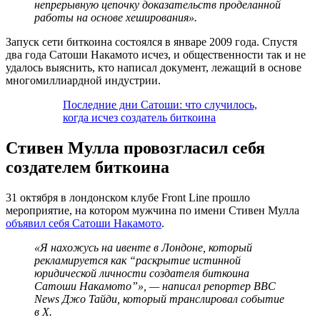
непрерывную цепочку доказательств проделанной
работы на основе хеширования».
Запуск сети биткоина состоялся в январе 2009 года. Спустя
два года Сатоши Накамото исчез, и общественности так и не
удалось выяснить, кто написал документ, лежащий в основе
многомиллиардной индустрии.
Последние дни Сатоши: что случилось,
когда исчез создатель биткоина
Стивен Мулла провозгласил себя
создателем биткоина
31 октября в лондонском клубе Front Line прошло
мероприятие, на котором мужчина по имени Стивен Мулла
объявил себя Сатоши Накамото
.
«Я нахожусь на ивенте в Лондоне, который
рекламируется как “раскрытие истинной
юридической личности создателя биткоина
Сатоши Накамото”», — написал репортер BBC
News Джо Тайди, который транслировал событие
в X.