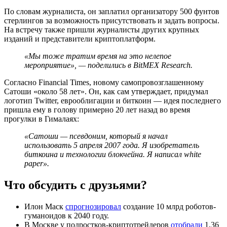
По словам журналиста, он заплатил организатору 500 фунтов
стерлингов за возможность присутствовать и задать вопросы.
На встречу также пришли журналисты других крупных
изданий и представители криптоплатформ.
«Мы тоже тратим время на это нелепое
мероприятие», — поделились в BitMEX Research.
Согласно Financial Times, новому самопровозглашенному
Сатоши «около 58 лет». Он, как сам утверждает, придумал
логотип Twitter, еврооблигации и биткоин — идея последнего
пришла ему в голову примерно 20 лет назад во время
прогулки в Гималаях:
«Сатоши — псевдоним, который я начал
использовать 5 апреля 2007 года. Я изобретатель
биткоина и технологии блокчейна. Я написал white
paper».
Что обсудить с друзьями?
Илон Маск
спрогнозировал
создание 10 млрд роботов-
гуманоидов к 2040 году.
В Москве у подростков-криптотрейдеров
отобрали
1,36