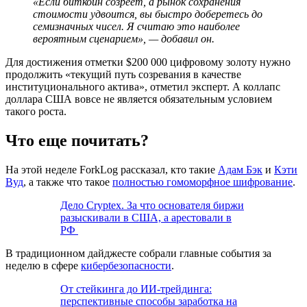
«Если биткоин созреет, а рынок сохранения
стоимости удвоится, вы быстро доберетесь до
семизначных чисел. Я считаю это наиболее
вероятным сценарием», — добавил он.
Для достижения отметки $200 000 цифровому золоту нужно
продолжить «текущий путь созревания в качестве
институционального актива», отметил эксперт. А коллапс
доллара США вовсе не является обязательным условием
такого роста.
Что еще почитать?
На этой неделе ForkLog рассказал, кто такие
Адам Бэк
и
Кэти
Вуд
, а также что такое
полностью гомоморфное шифрование
.
Дело Cryptex. За что основателя биржи
разыскивали в США, а арестовали в
РФ
В традиционном дайджесте собрали главные события за
неделю в сфере
кибербезопасности
.
От стейкинга до ИИ-трейдинга:
перспективные способы заработка на