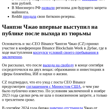
млн рублей.
В Минэнерго РФ
назвали
регионы для будущего запрета
майнинга.
Reddit
продала
свои биткоин-резервы.
Чанпэн Чжао впервые выступил на
публике после выхода из тюрьмы
Основатель и экс-CEO Binance Чанпэн Чжао (CZ) принял
участие в конференции Binance Blockchain Week в Дубае, где в
ходе выступления
коснулся условий своего пребывания в
заключении
.
Он рассказал, что после
выхода на свободу
в конце сентября
сосредоточился на двух вещах: образовании и инвестициях в
сферы блокчейна, ИИ и науки о жизни.
CZ подтвердил, что его уход с поста CEO Binance
предусмотрен
соглашением с Минюстом США
, о чем уже
было публично известно. По условиям заключенной в ноябре
2023 года сделки речь не шла о пожизненном запрете, а только
о трехлетнем сроке.
В сентябре 2024 года биржа
навечно отстранила
Чжао от