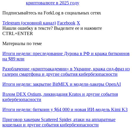
криптовалюте в 2025 году
Подписывайтесь на ForkLog в социальных сетях
Telegram (основной канал)
Facebook
X
Нашли ошибку в тексте? Выделите ее и нажмите
CTRL+ENTER
Материалы по теме
Итоги недели: преследование Дурова в РФ и кража биткоинов
на $89 млн
Разоблачение «криптоакадемии» в Украине, кража сид-фраз из
галереи смартфона и другие события кибербезопасности
Итоги недели: закрытие BitMEX и модели-хакеры OpenAI
Взлом DEX Ostium, ликвидация Kratos и другие события
кибербезопасности
Итоги недели: биткоин у $64 000 и новая ИИ-модель Kimi K3
Приговор хакерам Scattered Spider, атаки на аппаратные
кошельки и другие события кибербезопасности