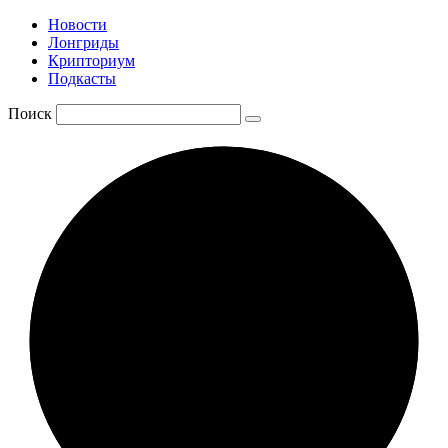
Новости
Лонгриды
Крипториум
Подкасты
Поиск