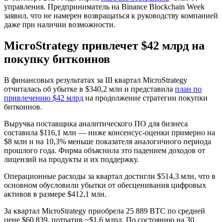
управления. Предприниматель на Binance Blockchain Week
заявил, что не намерен возвращаться к руководству компанией
даже при наличии возможности.
MicroStrategy привлечет $42 млрд на
покупку биткоинов
В финансовых результатах за III квартал MicroStrategy
отчиталась об убытке в $340,2 млн и представила
план по
привлечению $42 млрд
на продолжение стратегии покупки
биткоинов.
Выручка поставщика аналитического ПО для бизнеса
составила $116,1 млн — ниже консенсус-оценки примерно на
$8 млн и на 10,3% меньше показателя аналогичного периода
прошлого года. Фирма объяснила это падением доходов от
лицензий на продукты и их поддержку.
Операционные расходы за квартал достигли $514,3 млн, что в
основном обусловили убытки от обесценивания цифровых
активов в размере $412,1 млн.
За квартал MicroStrategy приобрела 25 889 BTC по средней
цене $60 839, потратив ~$1,6 млрд. По состоянию на 30