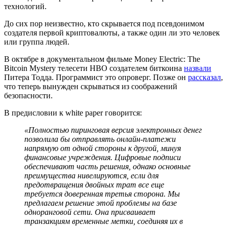
технологий.
До сих пор неизвестно, кто скрывается под псевдонимом
создателя первой криптовалюты, а также один ли это человек
или группа людей.
В октябре в документальном фильме Money Electric: The
Bitcoin Mystery телесети HBO создателем биткоина
назвали
Питера Тодда. Программист это опроверг. Позже он
рассказал
,
что теперь вынужден скрываться из соображений
безопасности.
В предисловии к white paper говорится:
«Полностью пиринговая версия электронных денег
позволила бы отправлять онлайн-платежи
напрямую от одной стороны к другой, минуя
финансовые учреждения. Цифровые подписи
обеспечивают часть решения, однако основные
преимущества нивелируются, если для
предотвращения двойных трат все еще
требуется доверенная третья сторона. Мы
предлагаем решение этой проблемы на базе
одноранговой сети. Она присваивает
транзакциям временные метки, соединяя их в