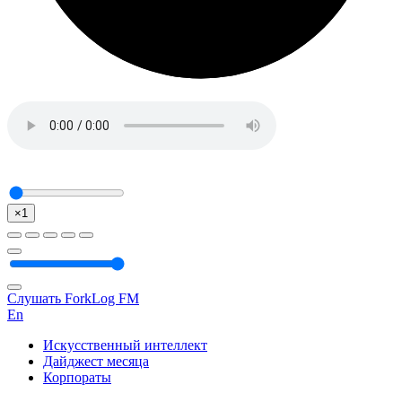
×1
Слушать ForkLog FM
En
Искусственный интеллект
Дайджест месяца
Корпораты