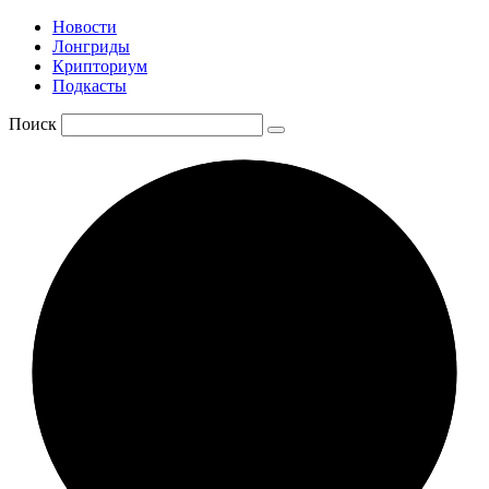
Новости
Лонгриды
Крипториум
Подкасты
Поиск