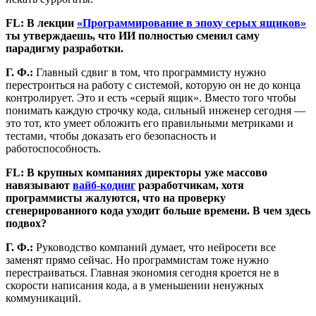
FL: В лекции
«Программирование в эпоху серых ящиков»
ты утверждаешь, что ИИ полностью сменил саму
парадигму разработки.
Г. Ф.:
Главный сдвиг в том, что программисту нужно
перестроиться на работу с системой, которую он не до конца
контролирует. Это и есть «серый ящик». Вместо того чтобы
понимать каждую строчку кода, сильный инженер сегодня —
это тот, кто умеет обложить его правильными метриками и
тестами, чтобы доказать его безопасность и
работоспособность.
FL: В крупных компаниях директоры уже массово
навязывают
вайб-кодинг
разработчикам, хотя
программисты жалуются, что на проверку
сгенерированного кода уходит больше времени. В чем здесь
подвох?
Г. Ф.:
Руководство компаний думает, что нейросети все
заменят прямо сейчас. Но программистам тоже нужно
перестраиваться. Главная экономия сегодня кроется не в
скорости написания кода, а в уменьшении ненужных
коммуникаций.