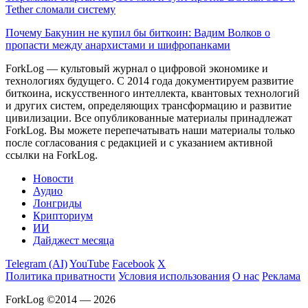
Tether сломали систему
Почему Бакунин не купил бы биткоин: Вадим Волков о
пропасти между анархистами и шифропанками
ForkLog — культовый журнал о цифровой экономике и
технологиях будущего. С 2014 года документируем развитие
биткоина, искусственного интеллекта, квантовых технологий
и других систем, определяющих трансформацию и развитие
цивилизации.
Все опубликованные материалы принадлежат
ForkLog. Вы можете перепечатывать наши материалы только
после согласования с редакцией и с указанием активной
ссылки на ForkLog.
Новости
Аудио
Лонгриды
Крипториум
ИИ
Дайджест месяца
Telegram (AI)
YouTube
Facebook
X
Политика приватности
Условия использования
О нас
Реклама
ForkLog ©2014 — 2026