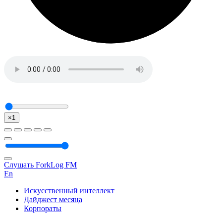
×1
Слушать ForkLog FM
En
Искусственный интеллект
Дайджест месяца
Корпораты