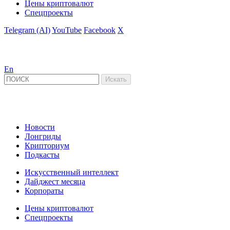
Цены криптовалют
Спецпроекты
Telegram (AI)
YouTube
Facebook
X
En
Новости
Лонгриды
Крипториум
Подкасты
Искусственный интеллект
Дайджест месяца
Корпораты
Цены криптовалют
Спецпроекты