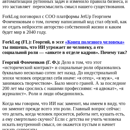
автоматизации рутинных задач и изменило правила бизнеса, и
это заставляет переосмыслить смысл нашего существования.
ForkLog поговорил с COO платформы JetUp Георгием
Фомченковым о том, почему написанный код стал обузой, как
не отдать нейросети авторство собственной жизни и каким
будет мир в 2040 году.
ForkLog (FL): Георгий, в эссе
«Конец полезного человека»
ты пишешь, что ИИ угрожает не человеку, а его
социальной роли — «анкете в отделе кадров». Почему так?
Георгий Фомченков (Г. Ф.):
Дело в том, что этот
«исторический контракт» и социальные роли образовались
буквально несколько сотен лет назад. До индустриальной
эпохи человек определял себя иначе: «я отец», «я муж», «я
занимаюсь творчеством». Было много граней. А за последние
200 лет мы срослись с нашими профессиями: «я адвокат», «я
журналист». Роли и люди объединились.
Когда мы говорим, что ИИ нас заменит, мы имеем в виду, что
он заменит прежде всего эти роли. Главный вопрос сейчас:
что делать, когда человек проснется, работы нет, кушать есть,
а ему смертельно скучно? Если с детства не учить человека
искать внутренний смысл, он окажется пустым и начнет
искать суррогаты.