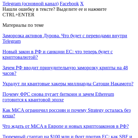
Telegram (основной канал)
Facebook
X
Нашли ошибку в тексте? Выделите ее и нажмите
CTRL+ENTER
Материалы по теме
Заморозка активов Дурова. Что будет с переводами внутри
Telegram
Новый закон в РФ и санкции ЕС: что теперь будет с
криптовалютой?
Зачем РФ вводит принудительную заморозку крипты на 48
часов?
Украдут ли квантовые хакеры миллиарды Сатоши Накамото?
Почему ФРС снова пугает биткоин и зачем Ethereum
готовится к квантовой эпохе
Как MiCA ограничил россиян и почему Strategy осталась без
кеша?
Что ждать от MiCA в Европе и новых криптозаконов в РФ?
Тюремный стартап на $100 млн и бунт против ЕС: как SBF и