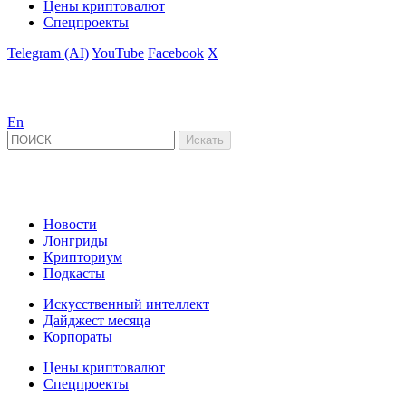
Цены криптовалют
Спецпроекты
Telegram (AI)
YouTube
Facebook
X
En
Новости
Лонгриды
Крипториум
Подкасты
Искусственный интеллект
Дайджест месяца
Корпораты
Цены криптовалют
Спецпроекты