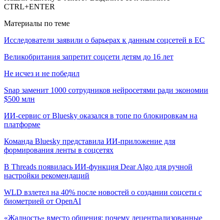
CTRL+ENTER
Материалы по теме
Исследователи заявили о барьерах к данным соцсетей в ЕС
Великобритания запретит соцсети детям до 16 лет
Не исчез и не победил
Snap заменит 1000 сотрудников нейросетями ради экономии
$500 млн
ИИ-сервис от Bluesky оказался в топе по блокировкам на
платформе
Команда Bluesky представила ИИ-приложение для
формирования ленты в соцсетях
В Threads появилась ИИ-функция Dear Algo для ручной
настройки рекомендаций
WLD взлетел на 40% после новостей о создании соцсети с
биометрией от OpenAI
«Жадность» вместо общения: почему децентрализованные