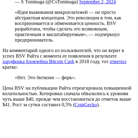
— S Tominaga (@CsTominaga)
September 2, 2024
«Идея выживания микроплатежей — не просто
абстрактная концепция. Это революция в том, как
воспринимается и обменивается ценность. BSV
разработана, чтобы сделать это возможным,
практичным и масштабируемым», — подчеркнул
предприниматель.
На комментарий одного из пользователей, что он верит в
успех BSV Райта с момента ее появления в результате
хардфорка блокчейна Bitcoin Cash
в 2018 году, тот
ответил
кратко:
«Нет. Это биткоин — форк».
Цена BSV на публикации Райта отреагировала повышенной
волатильностью. Котировки сначала обвалились к уровням
чуть выше $40, прежде чем восстановиться до отметок выше
$41. Рост за сутки составил 0,5% (
CoinGecko
).