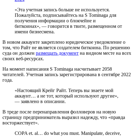
«Эта учетная запись больше не используется.
Пожалуйста, подписывайтесь на S Tominaga для
получения информации о блокчейне и
биткоинах», — говорится в твите, размещенном от
имени бизнесмена.
В новом аккаунте закреплено юридическое уведомление о
том, что Райт не является создателем биткоина. По решению
суда он должен
размещать документ
на видном месте на всех
своих веб-ресурсах.
На момент написания S Tominaga насчитывает 2058
читателей. Учетная запись зарегистрирована в сентябре 2022
года.
«Настоящий Крейг Райт. Теперь вы знаете мой
аккаунт… а не тот, который используют другие»,
— заявлено в описании.
В треде после перенаправления фолловеров на новую
страницу предприниматель выразил надежду, что «правда
восторжествует».
COPA et. al… do what you must. Manipulate, deceive,