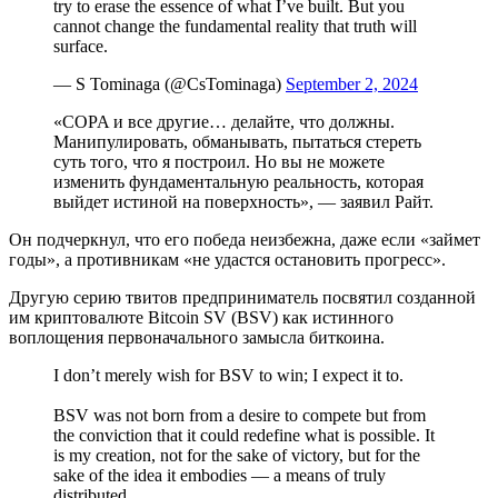
try to erase the essence of what I’ve built. But you
cannot change the fundamental reality that truth will
surface.
— S Tominaga (@CsTominaga)
September 2, 2024
«
COPA
и все другие… делайте, что должны.
Манипулировать, обманывать, пытаться стереть
суть того, что я построил. Но вы не можете
изменить фундаментальную реальность, которая
выйдет истиной на поверхность», — заявил Райт.
Он подчеркнул, что его победа неизбежна, даже если «займет
годы», а противникам «не удастся остановить прогресс».
Другую серию твитов предприниматель посвятил созданной
им криптовалюте Bitcoin SV (BSV) как истинного
воплощения первоначального замысла биткоина.
I don’t merely wish for BSV to win; I expect it to.
BSV was not born from a desire to compete but from
the conviction that it could redefine what is possible. It
is my creation, not for the sake of victory, but for the
sake of the idea it embodies — a means of truly
distributed…