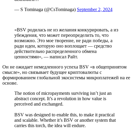
— S Tominaga (@CsTominaga)
September 2, 2024
«BSV родилась не из желания конкурировать, а из
убеждения, что может переопределить то, что
возможно. Это мое творение, не ради победы, а
ради идеи, которую оно воплощает — средство
действительно распределенного обмена
ценностями», — написал Райт.
Он не ожидает немедленного успеха BSV «в общепринятом
смысле», но связывает будущее криптовалюты с
формированием глобальной экосистемы микроплатежей на ее
основе.
The notion of micropayments surviving isn’t just an
abstract concept. It’s a revolution in how value is
perceived and exchanged.
BSV was designed to enable this, to make it practical
and scalable. Whether it’s BSV or another system that
carries this torch, the idea will endure.