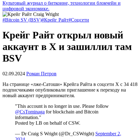
Культовый журнал о биткоине, технологии блокчейн и
цифровой экономике.
#Bitcoin SV (BSV)
#Крейг Райт
#Соцсети
Крейг Райт открыл новый
аккаунт в X и зашиллил там
BSV
02.09.2024
Роман Петров
На странице «лже-Сатоши» Крейга Райта в соцсети X с 34 418
подписчиками опубликовали приглашение к переходу на
новый аккаунт предпринимателя.
"This account is no longer in use. Please follow
@CsTominaga
for blockchain and Bitcoin
information."
Posted by LB on behalf of CSW.
— Dr Craig S Wright (@Dr_CSWright)
September 2,
2024