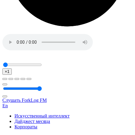
×1
Слушать ForkLog FM
En
Искусственный интеллект
Дайджест месяца
Корпораты