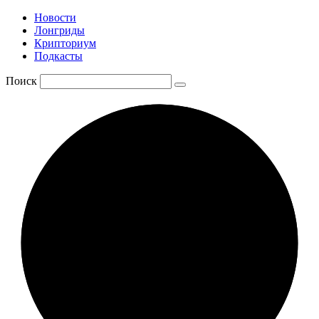
Новости
Лонгриды
Крипториум
Подкасты
Поиск