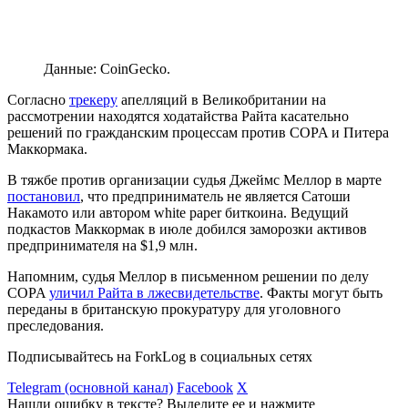
Данные: CoinGecko.
Согласно
трекеру
апелляций в Великобритании на
рассмотрении находятся ходатайства Райта касательно
решений по гражданским процессам против COPA и Питера
Маккормака.
В тяжбе против организации судья Джеймс Меллор в марте
постановил
, что предприниматель не является Сатоши
Накамото или автором white paper биткоина. Ведущий
подкастов Маккормак в июле добился заморозки активов
предпринимателя на $1,9 млн.
Напомним, судья Меллор в письменном решении по делу
COPA
уличил Райта в лжесвидетельстве
. Факты могут быть
переданы в британскую прокуратуру для уголовного
преследования.
Подписывайтесь на ForkLog в социальных сетях
Telegram (основной канал)
Facebook
X
Нашли ошибку в тексте? Выделите ее и нажмите