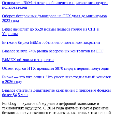
Основатель BitMart отверг обвинения в присвоении средств
пользователей
Оборот бессрочных фьючерсов на CEX упал до минимумов
2023 года
Bitget начислит до $520 новым пользователям из СНГ и
Украины
Биткоин-биржа BitMart объявила о поэтапном закрытии
Binance заняла 74% рынка бессрочных контрактов на ETF
BitMEX объявила о закрытии
Объем торгов HTX превысил $870 млрд в первом полугодии
Биржа — это уже опция. Что умеет некастодиальный кошелек
в 2026 году
Binance отметила девятилетие кампанией с призовым фондом
более $4,5 млн
ForkLog — культовый журнал о цифровой экономике и
технологиях будущего. С 2014 года документируем развитие
биткоина, искусственного интеллекта, квантовых технологий