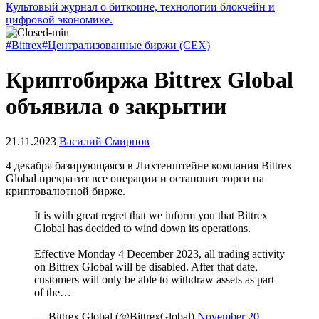
Культовый журнал о биткоине, технологии блокчейн и
цифровой экономике.
#Bittrex
#Централизованные биржи (CEX)
Криптобиржа Bittrex Global
объявила о закрытии
21.11.2023
Василий Смирнов
4 декабря базирующаяся в Лихтенштейне компания Bittrex
Global прекратит все операции и остановит торги на
криптовалютной бирже.
It is with great regret that we inform you that Bittrex
Global has decided to wind down its operations.
Effective Monday 4 December 2023, all trading activity
on Bittrex Global will be disabled. After that date,
customers will only be able to withdraw assets as part
of the…
— Bittrex Global (@BittrexGlobal)
November 20,