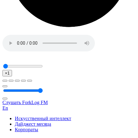
×1
Слушать ForkLog FM
En
Искусственный интеллект
Дайджест месяца
Корпораты