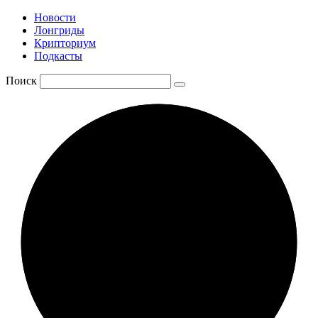
Новости
Лонгриды
Крипториум
Подкасты
Поиск