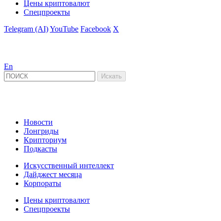
Цены криптовалют
Спецпроекты
Telegram (AI)
YouTube
Facebook
X
En
Новости
Лонгриды
Крипториум
Подкасты
Искусственный интеллект
Дайджест месяца
Корпораты
Цены криптовалют
Спецпроекты