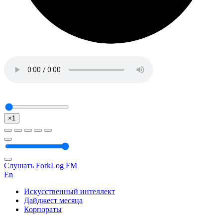
×1
Слушать ForkLog FM
En
Искусственный интеллект
Дайджест месяца
Корпораты