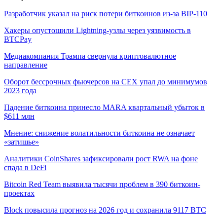
Разработчик указал на риск потери биткоинов из-за BIP-110
Хакеры опустошили Lightning-узлы через уязвимость в
BTCPay
Медиакомпания Трампа свернула криптовалютное
направление
Оборот бессрочных фьючерсов на CEX упал до минимумов
2023 года
Падение биткоина принесло MARA квартальный убыток в
$611 млн
Мнение: снижение волатильности биткоина не означает
«затишье»
Аналитики CoinShares зафиксировали рост RWA на фоне
спада в DeFi
Bitcoin Red Team выявила тысячи проблем в 390 биткоин-
проектах
Block повысила прогноз на 2026 год и сохранила 9117 BTC