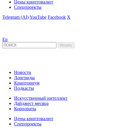
Цены криптовалют
Спецпроекты
Telegram (AI)
YouTube
Facebook
X
En
Новости
Лонгриды
Крипториум
Подкасты
Искусственный интеллект
Дайджест месяца
Корпораты
Цены криптовалют
Спецпроекты