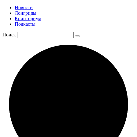
Новости
Лонгриды
Крипториум
Подкасты
Поиск