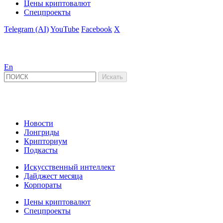
Цены криптовалют
Спецпроекты
Telegram (AI)
YouTube
Facebook
X
En
Новости
Лонгриды
Крипториум
Подкасты
Искусственный интеллект
Дайджест месяца
Корпораты
Цены криптовалют
Спецпроекты