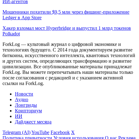
ИИ-агентов
Мошенники похитили $9,5 млн через фишинг-приложение
Ledger в App Store
Хакер взломал мост Hyperbridge и выпустил 1 млрд токенов
Polkadot
ForkLog — культовый журнал о цифровой экономике и
технологиях будущего. С 2014 года документируем развитие
биткоина, искусственного интеллекта, квантовых технологий
и других систем, определяющих трансформацию и развитие
цивилизации.
Все опубликованные материалы принадлежат
ForkLog. Вы можете перепечатывать наши материалы только
после согласования с редакцией и с указанием активной
ссылки на ForkLog.
Новости
Аудио
Лонгриды
Крипториум
ИИ
Дайджест месяца
Telegram (AI)
YouTube
Facebook
X
Политика приватности
Условия использования
О нас
Реклама