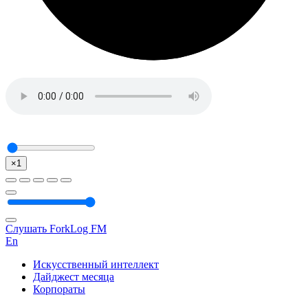
×1
Слушать ForkLog FM
En
Искусственный интеллект
Дайджест месяца
Корпораты