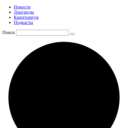
Новости
Лонгриды
Крипториум
Подкасты
Поиск