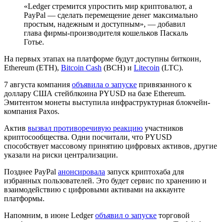
«Ledger стремится упростить мир криптовалют, а
PayPal — сделать перемещение денег максимально
простым, надежным и доступным», — добавил
глава фирмы-производителя кошельков Паскаль
Готье.
На первых этапах на платформе будут доступны биткоин,
Ethereum (ETH),
Bitcoin Cash
(BCH) и
Litecoin
(LTC).
7 августа компания
объявила о запуске
привязанного к
доллару США стейблкоина PYUSD на базе Ethereum.
Эмитентом монеты выступила инфраструктурная блокчейн-
компания Paxos.
Актив
вызвал противоречивую реакцию
участников
криптосообщества. Одни посчитали, что PYUSD
способствует массовому принятию цифровых активов, другие
указали на риски централизации.
Позднее PayPal
анонсировала
запуск криптохаба для
избранных пользователей. Это будет сервис по хранению и
взаимодействию с цифровыми активами на аккаунте
платформы.
Напомним, в июне Ledger
объявил о запуске
торговой