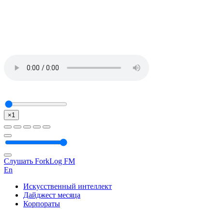
×1
Слушать ForkLog FM
En
Искусственный интеллект
Дайджест месяца
Корпораты