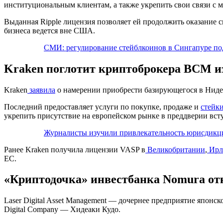
институциональным клиентам, а также укрепить свои связи с
Выданная Ripple лицензия позволяет ей продолжить оказание
бизнеса ведется вне США.
СМИ: регулирование стейблкоинов в Сингапуре под
Kraken поглотит криптоброкера BCM и
Kraken
заявила
о намерении приобрести базирующегося в Нидер
Последний предоставляет услуги по покупке, продаже и
стейк
укрепить присутствие на европейском рынке в преддверии всту
Журналисты изучили привлекательность юрисдикц
Ранее Kraken получила лицензии
VASP
в
Великобритании
,
Ирл
ЕС.
«Криптодочка» инвестбанка Nomura от
Laser Digital Asset Management — дочернее предприятие япо
Digital Company — Хидеаки Кудо.