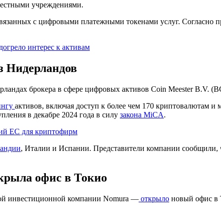
 местными учреждениями.
 связанных с цифровыми платежными токенами услуг. Согласно 
огрело интерес к активам
з Нидерландов
ландах брокера в сфере цифровых активов Coin Meester B.V. (B
ингу
активов, включая доступ к более чем 170 криптовалютам и
пления в декабре 2024 года в силу
закона MiCA
.
ий ЕС для криптофирм
андии
, Италии и Испании. Представители компании сообщили, 
крыла офис в Токио
нской инвестиционной компании Nomura —
открыло
новый офис в 