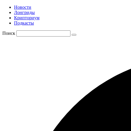
Новости
Лонгриды
Крипториум
Подкасты
Поиск