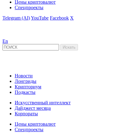
Цены криптовалют
Спецпроекты
Telegram (AI)
YouTube
Facebook
X
En
Новости
Лонгриды
Крипториум
Подкасты
Искусственный интеллект
Дайджест месяца
Корпораты
Цены криптовалют
Спецпроекты