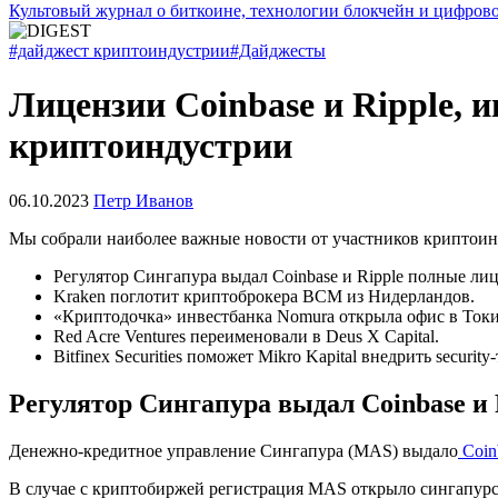
Культовый журнал о биткоине, технологии блокчейн и цифров
#дайджест криптоиндустрии
#Дайджесты
Лицензии Coinbase и Ripple, 
криптоиндустрии
06.10.2023
Петр Иванов
Мы собрали наиболее важные новости от участников криптоин
Регулятор Сингапура выдал Coinbase и Ripple полные ли
Kraken поглотит криптоброкера BCM из Нидерландов.
«Криптодочка» инвестбанка Nomura открыла офис в Токи
Red Acre Ventures переименовали в Deus X Capital.
Bitfinex Securities поможет Mikro Kapital внедрить secur
Регулятор Сингапура выдал Coinbase и
Денежно-кредитное управление Сингапура (MAS) выдало
Coin
В случае с криптобиржей регистрация MAS открыло сингапурс