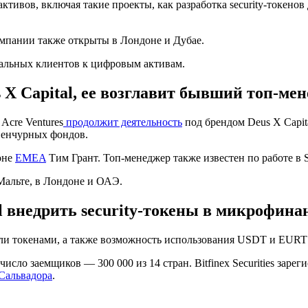
ктивов, включая такие проекты, как разработка security-токено
омпании также открыты в Лондоне и Дубае.
альных клиентов к цифровым активам.
 X Capital, ее возглавит бывший топ-мен
Acre Ventures
продолжит деятельность
под брендом Deus X Capit
венчурных фондов.
ионе
EMEA
Тим Грант. Топ-менеджер также известен по работе в S
Мальте, в Лондоне и ОАЭ.
tal внедрить security-токены в микрофин
вли токенами, а также возможность использования USDT и EUR
 число заемщиков — 300 000 из 14 стран. Bitfinex Securities за
Сальвадора
.