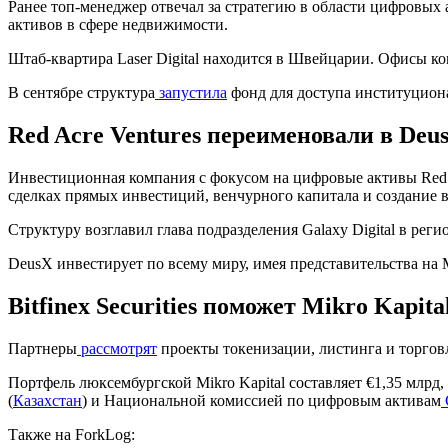
Ранее топ-менеджер отвечал за стратегию в области цифровых а
активов в сфере недвижимости.
Штаб-квартира Laser Digital находится в Швейцарии. Офисы к
В сентябре структура
запустила
фонд для доступа институцион
Red Acre Ventures переименовали в Deus
Инвестиционная компания с фокусом на цифровые активы Red 
сделках прямых инвестиций, венчурного капитала и создание 
Структуру возглавил глава подразделения Galaxy Digital в рег
DeusX инвестирует по всему миру, имея представительства на 
Bitfinex Securities поможет Mikro Kapi
Партнеры
рассмотрят
проекты токенизации, листинга и торго
Портфель люксембургской Mikro Kapital составляет €1,35 млрд,
(
Казахстан
) и Национальной комиссией по цифровым активам
Также на ForkLog: