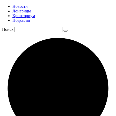
Новости
Лонгриды
Крипториум
Подкасты
Поиск