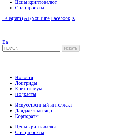
Цены криптовалют
Спецпроекты
Telegram (AI)
YouTube
Facebook
X
En
Новости
Лонгриды
Крипториум
Подкасты
Искусственный интеллект
Дайджест месяца
Корпораты
Цены криптовалют
Спецпроекты