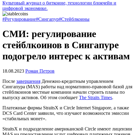
Культовый журнал о биткоине, технологии блокчейн и
цифровой экономике.
#Регулирование
#Сингапур
#Стейблкоины
СМИ: регулирование
стейблкоинов в Сингапуре
подогрело интерес к активам
18.08.2023
Роман Петров
После
завершения
Денежно-кредитным управлением
Сингапура (MAS) работы над нормативно-правовой базой для
стейблкоинов местные компании начали строить планы по
выпуску активов. Об этом сообщает
The Straits Times
.
Платежные фирмы StraitsX и Circle Internet Singapore, а также
DCS Card Center заявили, что изучают возможности эмиссии
«стабильных монет».
StraitsX и подразделение американской Circle имеют лицензии
MAS на предоставление услуг цифровых платежных токенов.