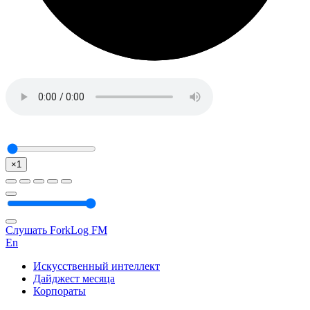
×1
Слушать ForkLog FM
En
Искусственный интеллект
Дайджест месяца
Корпораты