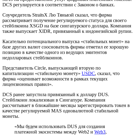
DCS регулируется в соответствии с Законом о банках.
Соучредитель StraitsX Лю Тяньвэй сказал, что фирма
рассматривает получение регулируемого статуса для своего
стейблкоина XSGD на базе сингапурского доллара. Компания
также выпускает XIDR, привязанный к индонезийской рупии.
Касательно потенциального выпуска «стабильных монет» на
базе других валют сооснователь фирмы отметил ее хорошую
позицию в качестве одного из ведущих эмитентов
недолларовых стейблкоинов.
Представитель Circle, выпускающей вторую по
капитализации «стабильную монету»
USDC
, сказал, что
фирма «оценивает возможности в рамках текущих
лицензионных правил».
DCS ранее запустила привязанный к доллару DUS.
Стейблкоин локализован в Сингапуре. Компания
рассчитывает в ближайшие месяцы зарегистрировать токен в
качестве регулируемой MAS одновалютной стабильной
монеты.
«Мы будем использовать DUS для создания
платежной экосистемы между Web2 и
Web3
,