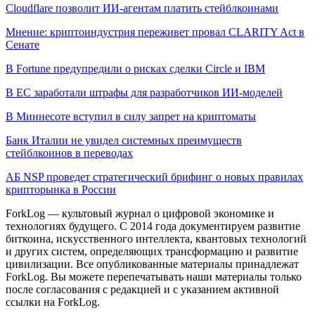
Cloudflare позволит ИИ-агентам платить стейблкоинами
Мнение: криптоиндустрия переживет провал CLARITY Act в
Сенате
В Fortune предупредили о рисках сделки Circle и IBM
В ЕС заработали штрафы для разработчиков ИИ-моделей
В Миннесоте вступил в силу запрет на криптоматы
Банк Италии не увидел системных преимуществ
стейблкоинов в переводах
АБ NSP проведет стратегический брифинг о новых правилах
крипторынка в России
ForkLog — культовый журнал о цифровой экономике и
технологиях будущего. С 2014 года документируем развитие
биткоина, искусственного интеллекта, квантовых технологий
и других систем, определяющих трансформацию и развитие
цивилизации.
Все опубликованные материалы принадлежат
ForkLog. Вы можете перепечатывать наши материалы только
после согласования с редакцией и с указанием активной
ссылки на ForkLog.