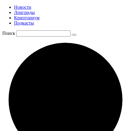
Новости
Лонгриды
Крипториум
Подкасты
Поиск