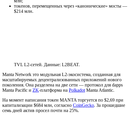
млн;
токенов, перемещенных через «канонические» мосты —
$214 млн.
TVL L2-сетей. Данные: L2BEAT.
Manta Network это модульная L2-экосистема, созданная для
масштабируемых децентрализованных приложений нового
поколения. Она разделена на две сети — протокол для
dapps
Manta Pacific и
ZK
-платформа на
Polkadot
Manta Atlantic.
На момент написания токен MANTA торгуется по $2,69 при
капитализации $684 млн, согласно
CoinGecko
. За прошедшие
семь дней актив просел почти на 25%.