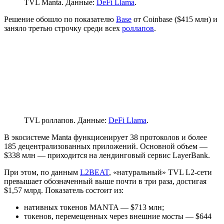
TVL Manta. Данные:
DeFi Llama
.
Решение обошло по показателю
Base
от Coinbase ($415 млн) и
заняло третью строчку среди всех
роллапов
.
TVL роллапов. Данные:
DeFi Llama
.
В экосистеме Manta функционирует 38 протоколов и более
185 децентрализованных приложений. Основной объем —
$338 млн — приходится на лендинговый сервис LayerBank.
При этом, по данным
L2BEAT
, «натуральный» TVL L2-сети
превышает обозначенный выше почти в три раза, достигая
$1,57 млрд. Показатель состоит из:
нативных токенов MANTA — $713 млн;
токенов, перемещенных через внешние мосты — $644