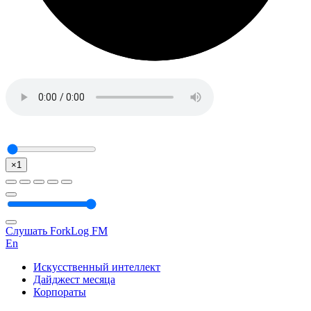
×1
Слушать ForkLog FM
En
Искусственный интеллект
Дайджест месяца
Корпораты