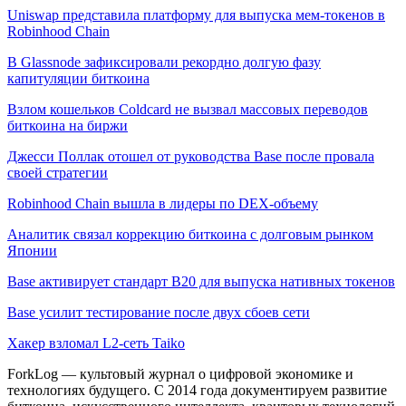
Uniswap представила платформу для выпуска мем-токенов в
Robinhood Chain
В Glassnode зафиксировали рекордно долгую фазу
капитуляции биткоина
Взлом кошельков Coldcard не вызвал массовых переводов
биткоина на биржи
Джесси Поллак отошел от руководства Base после провала
своей стратегии
Robinhood Chain вышла в лидеры по DEX-объему
Аналитик связал коррекцию биткоина с долговым рынком
Японии
Base активирует стандарт B20 для выпуска нативных токенов
Base усилит тестирование после двух сбоев сети
Хакер взломал L2-сеть Taiko
ForkLog — культовый журнал о цифровой экономике и
технологиях будущего. С 2014 года документируем развитие