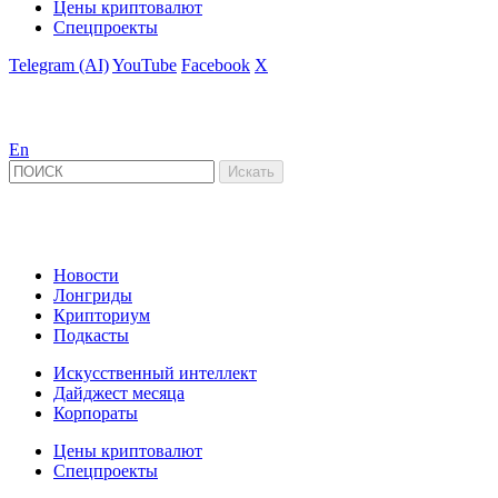
Цены криптовалют
Спецпроекты
Telegram (AI)
YouTube
Facebook
X
En
Новости
Лонгриды
Крипториум
Подкасты
Искусственный интеллект
Дайджест месяца
Корпораты
Цены криптовалют
Спецпроекты