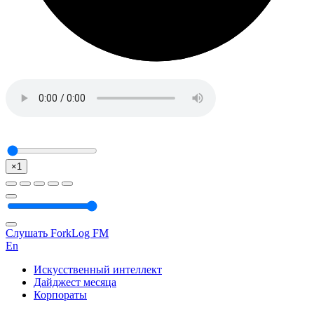
×1
Слушать ForkLog FM
En
Искусственный интеллект
Дайджест месяца
Корпораты