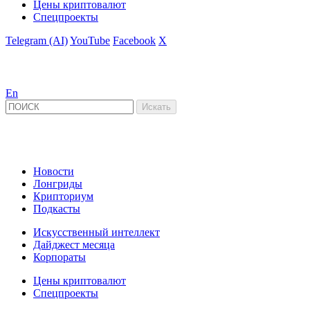
Цены криптовалют
Спецпроекты
Telegram (AI)
YouTube
Facebook
X
En
Новости
Лонгриды
Крипториум
Подкасты
Искусственный интеллект
Дайджест месяца
Корпораты
Цены криптовалют
Спецпроекты