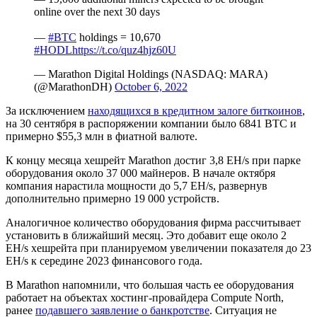
online over the next 30 days
—
#BTC
holdings = 10,670
#HODL
https://t.co/quz4hjz60U
— Marathon Digital Holdings (NASDAQ: MARA)
(@MarathonDH)
October 6, 2022
За исключением
находящихся в кредитном залоге биткоинов
,
на 30 сентября в распоряжении компании было 6841 BTC и
примерно $55,3 млн в фиатной валюте.
К концу месяца хешрейт Marathon достиг 3,8 EH/s при парке
оборудования около 37 000 майнеров. В начале октября
компания нарастила мощности до 5,7 EH/s, развернув
дополнительно примерно 19 000 устройств.
Аналогичное количество оборудования фирма рассчитывает
установить в ближайший месяц. Это добавит еще около 2
EH/s хешрейта при планируемом увеличении показателя до 23
EH/s к середине 2023 финансового года.
В Marathon напомнили, что большая часть ее оборудования
работает на объектах хостинг-провайдера Compute North,
ранее
подавшего заявление о банкротстве
. Ситуация не