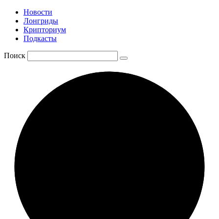
Новости
Лонгриды
Крипториум
Подкасты
Поиск