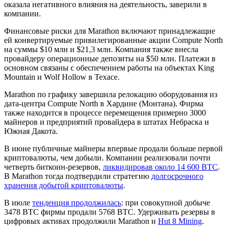
оказала негативного влияния на деятельность, заверили в
компании.
Финансовые риски для Marathon включают принадлежащие
ей конвертируемые привилегированные акции Compute North
на суммы $10 млн и $21,3 млн. Компания также внесла
провайдеру операционные депозиты на $50 млн. Платежи в
основном связаны с обеспечением работы на объектах King
Mountain и Wolf Hollow в Техасе.
Marathon по графику завершила релокацию оборудования из
дата-центра Compute North в Хардине (Монтана). Фирма
также находится в процессе перемещения примерно 3000
майнеров и предприятий провайдера в штатах Небраска и
Южная Дакота.
В июне публичные майнеры впервые продали больше первой
криптовалюты, чем добыли. Компании реализовали почти
четверть биткоин-резервов,
ликвидировав около 14 600 BTC
.
В Marathon тогда подтвердили стратегию
долгосрочного
хранения добытой криптовалюты
.
В июле
тенденция продолжилась
: при совокупной добыче
3478 BTC фирмы продали 5768 BTC. Удерживать резервы в
цифровых активах продолжили Marathon и
Hut 8 Mining
.