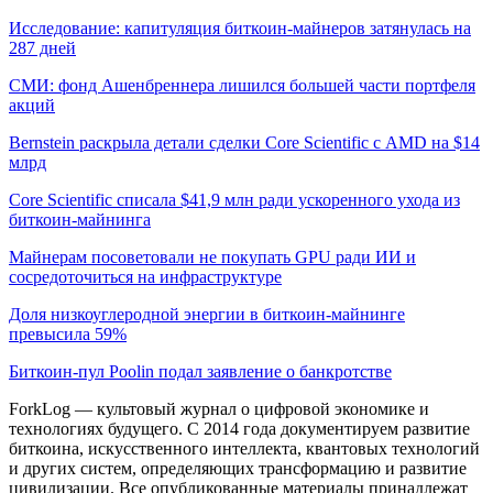
Исследование: капитуляция биткоин-майнеров затянулась на
287 дней
СМИ: фонд Ашенбреннера лишился большей части портфеля
акций
Bernstein раскрыла детали сделки Core Scientific с AMD на $14
млрд
Core Scientific списала $41,9 млн ради ускоренного ухода из
биткоин-майнинга
Майнерам посоветовали не покупать GPU ради ИИ и
сосредоточиться на инфраструктуре
Доля низкоуглеродной энергии в биткоин-майнинге
превысила 59%
Биткоин-пул Poolin подал заявление о банкротстве
ForkLog — культовый журнал о цифровой экономике и
технологиях будущего. С 2014 года документируем развитие
биткоина, искусственного интеллекта, квантовых технологий
и других систем, определяющих трансформацию и развитие
цивилизации.
Все опубликованные материалы принадлежат