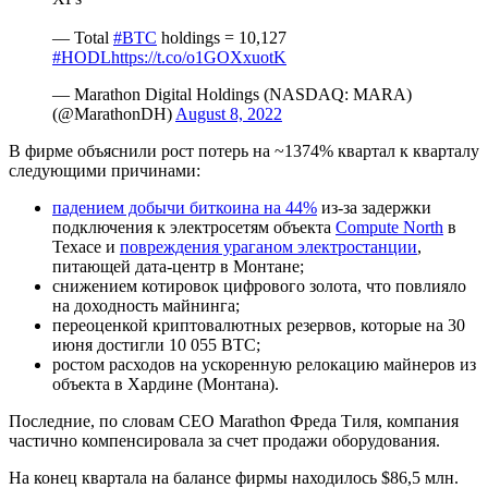
— Total
#BTC
holdings = 10,127
#HODL
https://t.co/o1GOXxuotK
— Marathon Digital Holdings (NASDAQ: MARA)
(@MarathonDH)
August 8, 2022
В фирме объяснили рост потерь на ~1374% квартал к кварталу
следующими причинами:
падением добычи биткоина на 44%
из-за задержки
подключения к электросетям объекта
Compute North
в
Техасе и
повреждения ураганом электростанции
,
питающей дата-центр в Монтане;
снижением котировок цифрового золота, что повлияло
на доходность майнинга;
переоценкой криптовалютных резервов, которые на 30
июня достигли 10 055 BTC;
ростом расходов на ускоренную релокацию майнеров из
объекта в Хардине (Монтана).
Последние, по словам CEO Marathon Фреда Тиля, компания
частично компенсировала за счет продажи оборудования.
На конец квартала на балансе фирмы находилось $86,5 млн.