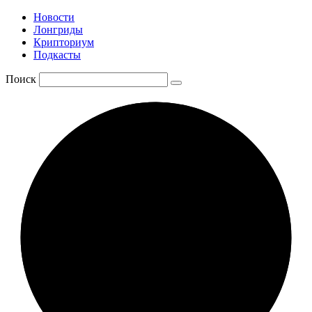
Новости
Лонгриды
Крипториум
Подкасты
Поиск