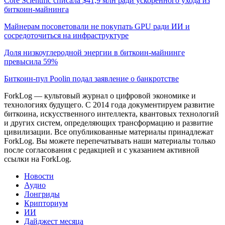
Core Scientific списала $41,9 млн ради ускоренного ухода из
биткоин-майнинга
Майнерам посоветовали не покупать GPU ради ИИ и
сосредоточиться на инфраструктуре
Доля низкоуглеродной энергии в биткоин-майнинге
превысила 59%
Биткоин-пул Poolin подал заявление о банкротстве
ForkLog — культовый журнал о цифровой экономике и
технологиях будущего. С 2014 года документируем развитие
биткоина, искусственного интеллекта, квантовых технологий
и других систем, определяющих трансформацию и развитие
цивилизации.
Все опубликованные материалы принадлежат
ForkLog. Вы можете перепечатывать наши материалы только
после согласования с редакцией и с указанием активной
ссылки на ForkLog.
Новости
Аудио
Лонгриды
Крипториум
ИИ
Дайджест месяца