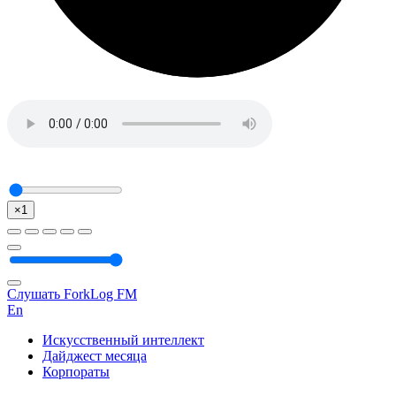
×1
Слушать ForkLog FM
En
Искусственный интеллект
Дайджест месяца
Корпораты