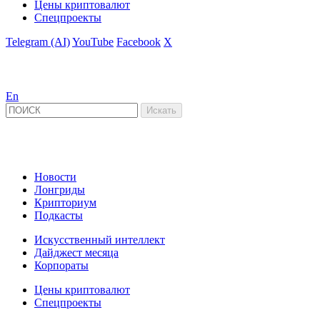
Цены криптовалют
Спецпроекты
Telegram (AI)
YouTube
Facebook
X
En
Новости
Лонгриды
Крипториум
Подкасты
Искусственный интеллект
Дайджест месяца
Корпораты
Цены криптовалют
Спецпроекты