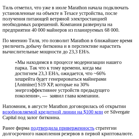
Тиль отметил, что уже в июле Marathon начала подключать
установленные на объекте в Техасе устройства, после
получения питающей ветряной электростанцией
необходимых разрешений. Компания развернула на
предприятии 40 000 майнеров из планируемых 68 000.
По мнению Тиля, это позволит Marathon в ближайшее время
увеличить добычу биткоина и в перспективе нарастить
вычислительные мощности до 23,3 EH/s.
«Мы находимся в процессе модернизации нашего
парка. Так что к тому времени, когда мы
достигнем 23,3 EH/s, ожидается, что ~66%
хешрейта будет генерироваться майнерами
[Antminer] S19 XP, которые на 30%
энергоэффективнее устройств предыдущего
поколения», — заявил глава компании.
Напомним, в августе Marathon договорилась об открытии
возобновляемой кредитной линии на $100 млн
от Silvergate
Capital под залог биткоина.
Ранее фирма
подтвердила приверженность
стратегии
долгосрочного накопления резервов в первой криптовалюте.