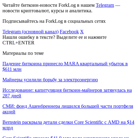
Читайте биткоин-новости ForkLog в нашем
Telegram
—
новости криптовалют, курсы и аналитика.
Подписывайтесь на ForkLog в социальных сетях
Telegram (основной канал)
Facebook
X
Нашли ошибку в тексте? Выделите ее и нажмите
CTRL+ENTER
Материалы по теме
Падение биткоина принесло MARA квартальный убыток в
$611 млн
Майнеры усилили борьбу за электроэнергию
Исследование: капитуляция биткоин-майнеров затянулась на
287 дней
СМИ: фонд Ашенбреннера лишился большей части портфеля
акций
Bernstein раскрыла детали сделки Core Scientific с AMD на $14
млрд