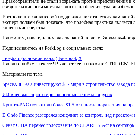
Правоохранители не стали возражать против представления в
свидетельские показания давались с одобрения суда во избежа
В отношении финансовой поддержки политических кампаний со
эксперт должен был показать, что подобная практика является 
клиентские средства.
Напомним, накануне начала слушаний по делу Бэнкмана-Фрид
Подписывайтесь на ForkLog в социальных сетях
Telegram (основной канал)
Facebook
X
Нашли ошибку в тексте? Выделите ее и нажмите CTRL+ENTE
Материалы по теме
SpaceX и Tesla инвестируют $17 млрд в строительство завода 
ИИ впервые спроектировал полные геномы вирусов
Крипто-PAC потратили более $1,5 млн после поражения на пр
В Ondo Finance разгорелся конфликт за контроль над проектом 
Сенат США перенес голосование по CLARITY Act на сентябрь