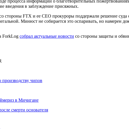
 ходе процесса информации о благотворительных пожертвования
ние введения в заблуждение присяжных.
 стороны FTX и ее CEO прокуроры поддержали решение суда от
легальной. Минюст не собирается это оспаривать, но намерен до
а ForkLog
собрал актуальные новости
со стороны защиты и обви
R
по производству чипов
аймериз в Мичигане
после смерти основателя