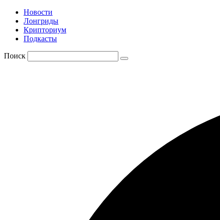
Новости
Лонгриды
Крипториум
Подкасты
Поиск