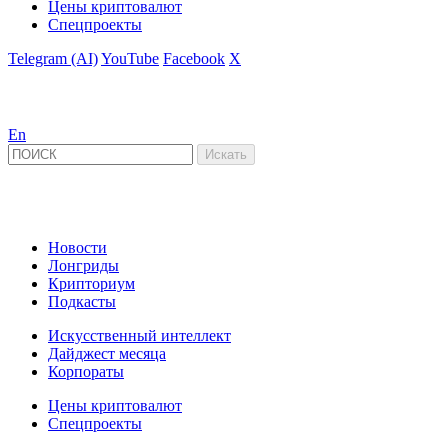
Цены криптовалют
Спецпроекты
Telegram (AI)
YouTube
Facebook
X
En
Новости
Лонгриды
Крипториум
Подкасты
Искусственный интеллект
Дайджест месяца
Корпораты
Цены криптовалют
Спецпроекты