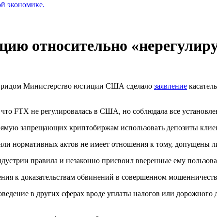
ой экономике.
ию относительно «нерегулир
-Фридом Министерство юстиции США сделало
заявление
касатель
что FTX не регулировалась в США, но соблюдала все установл
прямую запрещающих криптобиржам использовать депозиты клие
или нормативных актов не имеет отношения к тому, допущены 
устрии правила и незаконно присвоил вверенные ему пользоват
ения к доказательствам обвинений в совершенном мошенничеств
оведение в других сферах вроде уплаты налогов или дорожного