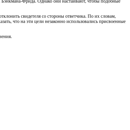
х Бэнкмана-Фрида. Однако они настаивают, чтобы подобные
клонить свидетеля со стороны ответчика. По их словам,
казать, что на эти цели незаконно использовались присвоенные
нения.