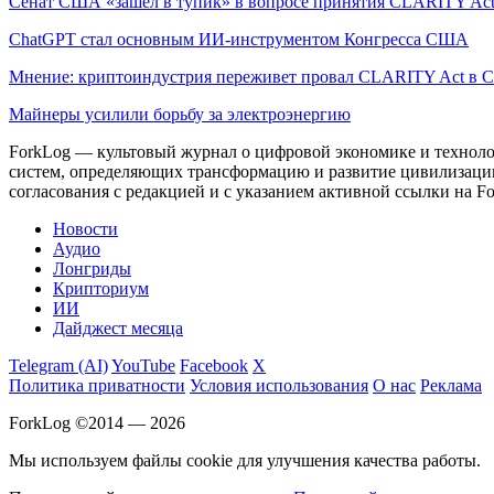
Сенат США «зашел в тупик» в вопросе принятия CLARITY Ac
ChatGPT стал основным ИИ-инструментом Конгресса США
Мнение: криптоиндустрия переживет провал CLARITY Act в С
Майнеры усилили борьбу за электроэнергию
ForkLog — культовый журнал о цифровой экономике и технолог
систем, определяющих трансформацию и развитие цивилизаци
согласования с редакцией и с указанием активной ссылки на Fo
Новости
Аудио
Лонгриды
Крипториум
ИИ
Дайджест месяца
Telegram (AI)
YouTube
Facebook
X
Политика приватности
Условия использования
О нас
Реклама
ForkLog ©2014 — 2026
Мы используем файлы cookie для улучшения качества работы.