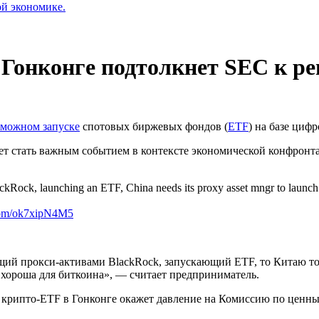
ой экономике.
 Гонконге подтолкнет SEC к р
зможном запуске
спотовых биржевых фондов (
ETF
) на базе циф
 стать важным событием в контексте экономической конфронт
ackRock, launching an ETF, China needs its proxy asset mngr to launch
.com/ok7xipN4M5
ий прокси-активами BlackRock, запускающий ETF, то Китаю т
ороша для биткоина», — считает предприниматель.
 крипто-ETF в Гонконге окажет давление на Комиссию по ценн
.