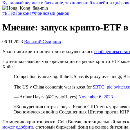
Культовый журнал о биткоине, технологии блокчейн и цифров
#ETF
#Гонконг
#Фондовый рынок
Мнение: запуск крипто-ETF в
06.11.2023
Василий Смирнов
Участники криптоиндустрии воодушевились
сообщением о во
Потенциальный выход юрисдикции на рынок крипто-ETF может
Хэйес.
Competition is amazing. If the US has its proxy asset mngr, Bl
The US v China economic war is great for
$BTC
.
pic.twitter
— Arthur Hayes (@CryptoHayes)
November 6, 2023
«Конкуренция потрясающая. Если в США есть управляющ
Экономическая война Соединенных Штатов против КНР х
По мнению криптопроекта Coin Bureau, потенциальный запуск
может одобрить
спотовый биржевый фонд на основе биткоина