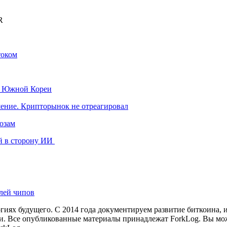
R
током
к Южной Кореи
шение. Крипторынок не отреагировал
розам
й в сторону ИИ
лей чипов
иях будущего. С 2014 года документируем развитие биткоина, 
и.
Все опубликованные материалы принадлежат ForkLog. Вы мож