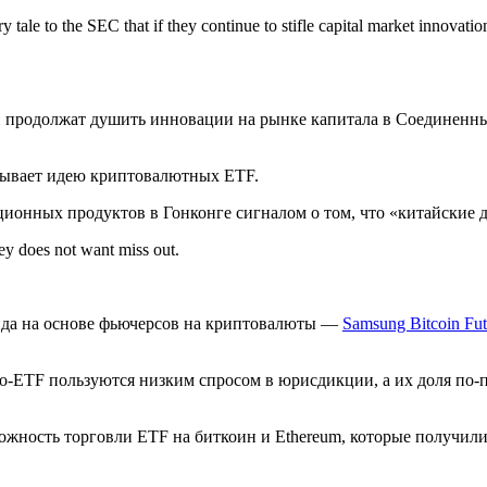
y tale to the SEC that if they continue to stifle capital market innovation
ни продолжат душить инновации на рынке капитала в Соединенн
мывает идею криптовалютных ETF.
онных продуктов в Гонконге сигналом о том, что «китайские д
y does not want miss out.
нда на основе фьючерсов на криптовалюты —
Samsung Bitcoin Fut
то-ETF пользуются низким спросом в юрисдикции, а их доля п
жность торговли ETF на биткоин и Ethereum, которые получили