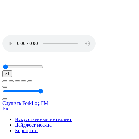
×1
Слушать ForkLog FM
En
Искусственный интеллект
Дайджест месяца
Корпораты