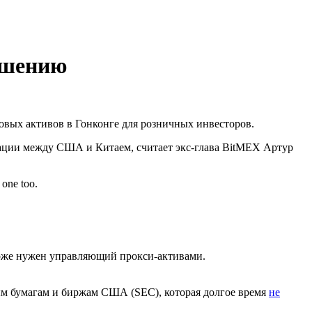
ешению
ровых активов в Гонконге для розничных инвесторов.
ации между США и Китаем, считает экс-глава BitMEX Артур
 one too.
оже нужен управляющий прокси-активами.
ым бумагам и биржам США (SEC), которая долгое время
не