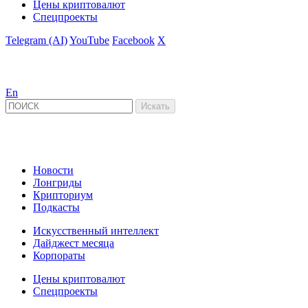
Цены криптовалют
Спецпроекты
Telegram (AI)
YouTube
Facebook
X
En
Новости
Лонгриды
Крипториум
Подкасты
Искусственный интеллект
Дайджест месяца
Корпораты
Цены криптовалют
Спецпроекты