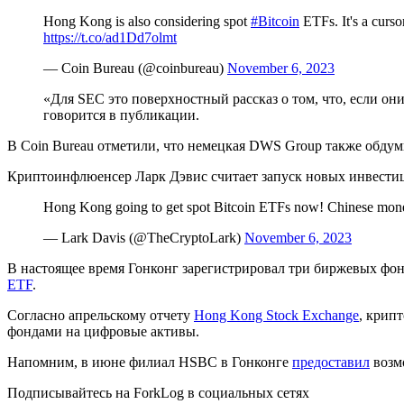
Hong Kong is also considering spot
#Bitcoin
ETFs. It's a cursor
https://t.co/ad1Dd7olmt
— Coin Bureau (@coinbureau)
November 6, 2023
«Для SEC это поверхностный рассказ о том, что, если о
говорится в публикации.
В Coin Bureau отметили, что немецкая DWS Group также обду
Криптоинфлюенсер Ларк Дэвис считает запуск новых инвестици
Hong Kong going to get spot Bitcoin ETFs now! Chinese mone
— Lark Davis (@TheCryptoLark)
November 6, 2023
В настоящее время Гонконг зарегистрировал три биржевых фо
ETF
.
Согласно апрельскому отчету
Hong Kong Stock Exchange
, крип
фондами на цифровые активы.
Напомним, в июне филиал HSBC в Гонконге
предоставил
возмо
Подписывайтесь на ForkLog в социальных сетях