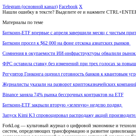
Telegram (основной канал)
Facebook
X
Нашли ошибку в тексте? Выделите ее и нажмите CTRL+ENTE
Материалы по теме
Биткоин-ETF впервые с апреля завершили месяц с чистым при
Биткоин просел к $62 000 на фоне отскока азиатских рынков
Сомнения в окупаемости ИИ-инфраструктуры обвалили рыно
ФРС оставила ставку без изменений при трех голосах за повы
Регулятор Гонконга оценил готовность банков к квантовым уг
Журналисты указали на разворот криптоказначейских компани
Binance заняла 74% рынка бессрочных контрактов на ETF
Биткоин-ETF закрыли вторую «зеленую» неделю подряд
Запуск Kimi K3 спровоцировал распродажу акций производите
ForkLog — культовый журнал о цифровой экономике и технолог
систем, определяющих трансформацию и развитие цивилизаци