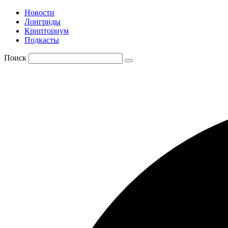
Новости
Лонгриды
Крипториум
Подкасты
Поиск