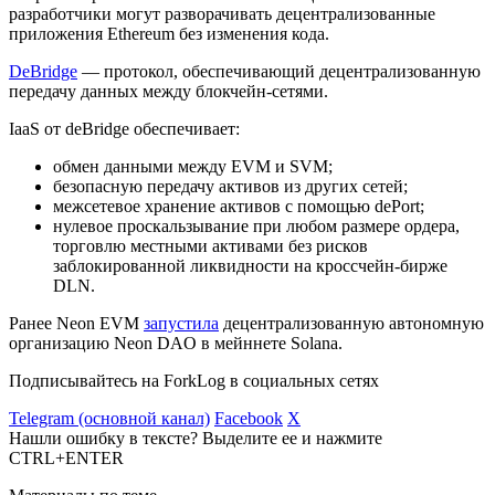
разработчики могут разворачивать децентрализованные
приложения Ethereum без изменения кода.
DeBridge
― протокол, обеспечивающий децентрализованную
передачу данных между блокчейн-сетями.
IaaS от deBridge обеспечивает:
обмен данными между EVM и SVM;
безопасную передачу активов из других сетей;
межсетевое хранение активов с помощью dePort;
нулевое проскальзывание при любом размере ордера,
торговлю местными активами без рисков
заблокированной ликвидности на кроссчейн-бирже
DLN.
Ранее Neon EVM
запустила
децентрализованную автономную
организацию Neon DAO в мейннете Solana.
Подписывайтесь на ForkLog в социальных сетях
Telegram (основной канал)
Facebook
X
Нашли ошибку в тексте? Выделите ее и нажмите
CTRL+ENTER