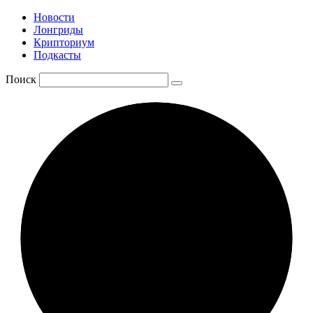
Новости
Лонгриды
Крипториум
Подкасты
Поиск