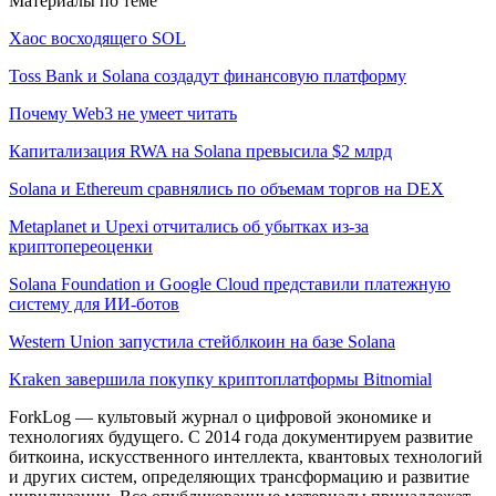
Материалы по теме
Хаос восходящего SOL
Toss Bank и Solana создадут финансовую платформу
Почему Web3 не умеет читать
Капитализация RWA на Solana превысила $2 млрд
Solana и Ethereum сравнялись по объемам торгов на DEX
Metaplanet и Upexi отчитались об убытках из-за
криптопереоценки
Solana Foundation и Google Cloud представили платежную
систему для ИИ-ботов
Western Union запустила стейблкоин на базе Solana
Kraken завершила покупку криптоплатформы Bitnomial
ForkLog — культовый журнал о цифровой экономике и
технологиях будущего. С 2014 года документируем развитие
биткоина, искусственного интеллекта, квантовых технологий
и других систем, определяющих трансформацию и развитие