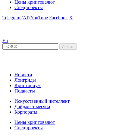
Цены криптовалют
Спецпроекты
Telegram (AI)
YouTube
Facebook
X
En
Новости
Лонгриды
Крипториум
Подкасты
Искусственный интеллект
Дайджест месяца
Корпораты
Цены криптовалют
Спецпроекты