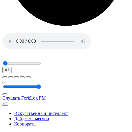
×1
Слушать ForkLog FM
En
Искусственный интеллект
Дайджест месяца
Корпораты