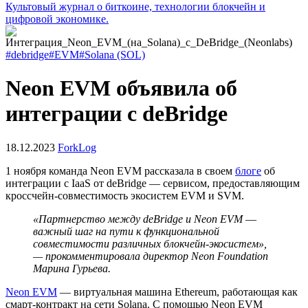
Культовый журнал о биткоине, технологии блокчейн и
цифровой экономике.
#debridge
#EVM
#Solana (SOL)
Neon EVM объявила об
интеграции с deBridge
18.12.2023
ForkLog
1 ноября команда Neon EVM рассказала в своем
блоге
об
интеграции с
IaaS
от deBridge ― сервисом, предоставляющим
кроссчейн-совместимость экосистем
EVM
и
SVM
.
«Партнерство между deBridge и Neon EVM
―
важный шаг на пути к функциональной
совместимости различных блокчейн-экосистем»,
— прокомментировала директор Neon Foundation
Марина Гурьева.
Neon EVM
― виртуальная машина Ethereum, работающая как
смарт-контракт на сети Solana. С помощью Neon EVM